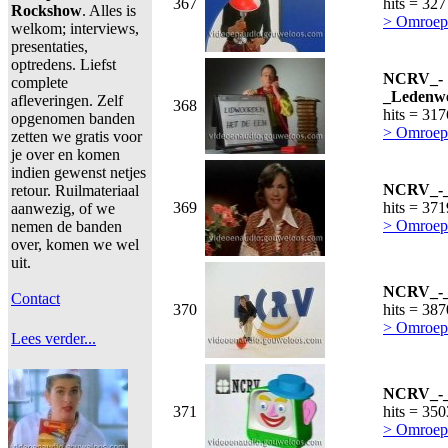
367
hits = 32
Rockshow
. Alles is
> Omroep
welkom; interviews,
presentaties,
optredens. Liefst
NCRV_-
complete
_Ledenwe
afleveringen. Zelf
368
hits = 31
opgenomen banden
> Omroep
zetten we gratis voor
je over en komen
indien gewenst netjes
NCRV_-_D
retour. Ruilmateriaal
369
hits = 37
aanwezig, of we
> Omroep
nemen de banden
over, komen we wel
uit.
NCRV_-_B
Contact
370
hits = 38
> Omroep
Lees verder...
NCRV_-_T
371
hits = 35
> Omroep