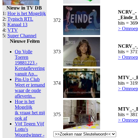
Nieuw in TV DB
NCRV_-
1:
Hoe is het Mogelijk
_Einde_L
2:
Typisch RTL
372
hits = 36
3:
Kanaal 13
> Omroep
4:
VTV
5:
Super Channel
Nieuwe Feiten
NCRV_-_C
Op Volle
373
hits = 37
Toeren
> Omroep
19881223 -
Kerstaflevering
vanuit Ap...
MTV_-_Fr
Pin-Up Club
374
hits = 31
Weet er iemand
> Omroep
waar de oude
afleverin...
Hoe is het
Mogelijk
MTV_-_Bl
ik vraag het mij
375
hits = 38
ook af
> Omroep
Vijf Tegen Vijf
Lotto's
Woordwinner -