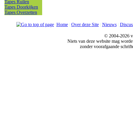
Tapes Ruilen
Tapes Doorkijken
Tapes Overzetten
Home
|
Over deze Site
|
Nieuws
|
Discus
© 2004-2026 v
Niets van deze website mag word
zonder voorafgaande schrift