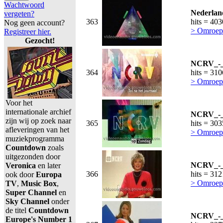
Wachtwoord
Nederland
vergeten?
363
hits = 40
Nog geen account?
> Omroepe
Registreer hier.
Gezocht!
NCRV_-_T
364
hits = 31
> Omroep
Voor het
internationale archief
NCRV_-_
zijn wij op zoek naar
365
hits = 30
afleveringen van het
> Omroep
muziekprogramma
Countdown
zoals
uitgezonden door
NCRV_-_L
Veronica
en later
366
hits = 31
ook door
Europa
> Omroep
TV
,
Music Box
,
Super Channel
en
Sky Channel
onder
de titel
Countdown
NCRV_-_
Europe's Number 1