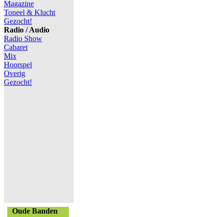
Magazine
Toneel & Klucht
Gezocht!
Radio / Audio
Radio Show
Cabaret
Mix
Hoorspel
Overig
Gezocht!
Oude Banden