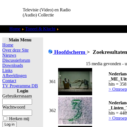
Televisie (Video) en Radio
(Audio) Collectie
Home
Toneel & Klucht
Zoekresultaten "
admin
"
Main Menu
Home
Over deze Site
Hoofdscherm
>
Zoekresultaten
Nieuws
Discussieforum
15 media gevonden - u
Downloads
Links
Nederlan
Afbeeldingen
_ME_Uitr
Contact
361
hits = 35
TV Programma DB
> Omroepe
Login
Gebruikersnaam
Nederlan
Wachtwoord
_Linten_
362
hits = 44
> Omroepe
Herken mij