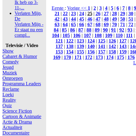
Ik heb op 3-
11-...
Eerste
:
Vorige <<
1
|
2
|
3
|
4
|
5
|
6
|
7
|
8
|
Verlaten Mijn,
21
|
22
|
23
|
24
|
25
|
26
|
27
|
28
|
29
|
30
De
42
|
43
|
44
|
45
|
46
|
47
|
48
|
49
|
50
|
51
Verlaten Mijn -
63
|
64
|
65
|
66
|
67
|
68
|
69
|
70
|
71
|
72
Er staat nu een
84
|
85
|
86
|
87
|
88
|
89
|
90
|
91
|
92
|
93
|
compl...
104
|
105
|
106
|
107
|
108
|
109
|
110
|
111
|
121
|
122
|
123
|
124
|
125
|
126
|
127
|
12
Televisie / Video
137
|
138
|
139
|
140
|
141
|
142
|
143
|
14
Show
153
|
154
|
155
|
156
|
157
|
158
|
159
|
16
Cabaret & Humor
169
|
170
|
171
|
172
|
173
|
174
|
175
|
176
Comedy
L
Jeugd
Muziek
Omroepen
Programma Leaders
Reclame
Loeki
Reality
Quiz
Science Fiction
Cartoon & Animatie
Actie & Drama
Actualiteit
Documentaire