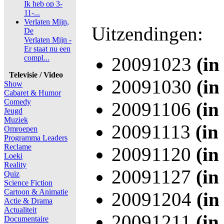
Ik heb op 3-
11-...
Verlaten Mijn,
Uitzendingen:
De
Verlaten Mijn -
Er staat nu een
compl...
20091023
(in
Televisie / Video
20091030
(in
Show
Cabaret & Humor
Comedy
20091106
(in
Jeugd
Muziek
20091113
(in
Omroepen
Programma Leaders
Reclame
20091120
(in
Loeki
Reality
20091127
(in
Quiz
Science Fiction
Cartoon & Animatie
20091204
(in
Actie & Drama
Actualiteit
20091211
(in
Documentaire