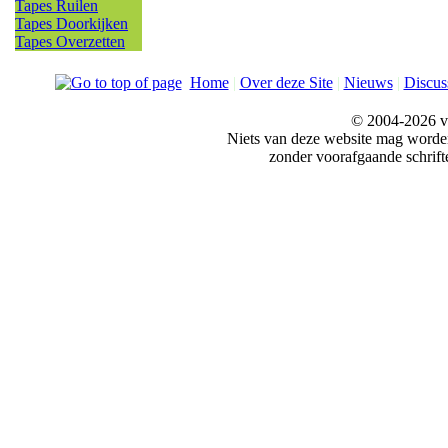
Tapes Ruilen
Tapes Doorkijken
Tapes Overzetten
Home
|
Over deze Site
|
Nieuws
|
Discus
© 2004-2026 v
Niets van deze website mag word
zonder voorafgaande schrift