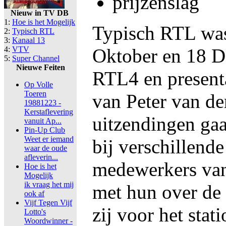
prijzenslag
Nieuw in TV DB
1:
Hoe is het Mogelijk
Typisch RTL was 
2:
Typisch RTL
3:
Kanaal 13
4:
VTV
Oktober en 18 
5:
Super Channel
Nieuwe Feiten
RTL4 en presenta
Op Volle
Toeren
van Peter van der
19881223 -
Kerstaflevering
uitzendingen gaa
vanuit Ap...
Pin-Up Club
Weet er iemand
bij verschillende
waar de oude
afleverin...
medewerkers van
Hoe is het
Mogelijk
ik vraag het mij
met hun over de
ook af
Vijf Tegen Vijf
zij voor het stat
Lotto's
Woordwinner -