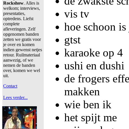
de zwakste sc
Rockshow
. Alles is
welkom; interviews,
vis tv
presentaties,
optredens. Liefst
hoe schoon is
complete
afleveringen. Zelf
opgenomen banden
gtst
zetten we gratis voor
je over en komen
karaoke op 4
indien gewenst netjes
retour. Ruilmateriaal
aanwezig, of we
ushi en dushi
nemen de banden
over, komen we wel
de frogers eff
uit.
Contact
makken
Lees verder...
wie ben ik
het spijt me