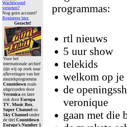
Wachtwoord
programmas:
vergeten?
Nog geen account?
Registreer hier.
Gezocht!
rtl nieuws
5 uur show
Voor het
telekids
internationale archief
zijn wij op zoek naar
welkom op je 
afleveringen van het
muziekprogramma
Countdown
zoals
de openingssh
uitgezonden door
Veronica
en later
veronique
ook door
Europa
TV
,
Music Box
,
Super Channel
en
gaan met die 
Sky Channel
onder
de titel
Countdown
Europe's Number 1