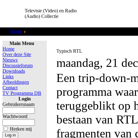
Televisie (Video) en Radio
(Audio) Collectie
Home
Toneel & Klucht
Main Menu
Home
Typisch RTL
Over deze Site
maandag, 21 de
Nieuws
Discussieforum
Downloads
Een trip-down-
Links
Afbeeldingen
Contact
programma waari
TV Programma DB
Login
teruggeblikt op h
Gebruikersnaam
bestaan van RTL
Wachtwoord
Herken mij
fragmenten van 