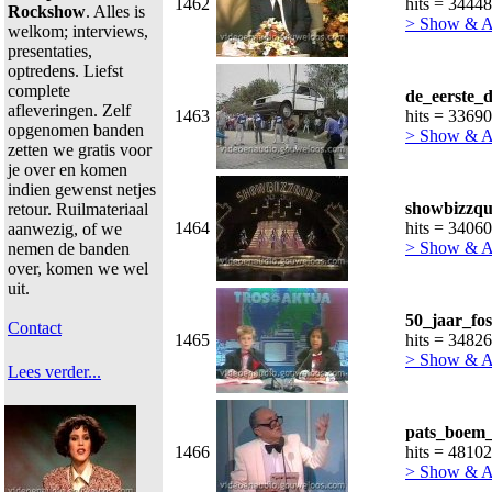
1462
hits = 34448
Rockshow
. Alles is
> Show & 
welkom; interviews,
presentaties,
optredens. Liefst
complete
de_eerste_
afleveringen. Zelf
1463
hits = 33690
opgenomen banden
> Show & 
zetten we gratis voor
je over en komen
indien gewenst netjes
showbizzqu
retour. Ruilmateriaal
1464
hits = 34060
aanwezig, of we
> Show & 
nemen de banden
over, komen we wel
uit.
50_jaar_fo
Contact
1465
hits = 34826
> Show & 
Lees verder...
pats_boem_
1466
hits = 48102
> Show & 