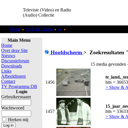
Televisie (Video) en Radio
(Audio) Collectie
Home
Actie & Drama
24
Zoekresultaten "
admin
"
Main Menu
Home
Over deze Site
Hoofdscherm
>
Zoekresultaten 
Nieuws
Discussieforum
15 media gevonden -
Downloads
Links
Afbeeldingen
te_land,_te
Contact
1456
hits = 36653
TV Programma DB
> Show & 
Login
Gebruikersnaam
15_jaar_ne
Wachtwoord
1457
hits = 33633
> Show & 
Herken mij