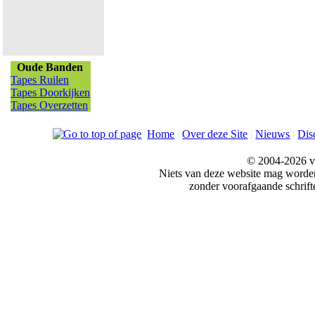
Oude Banden
Tapes Ruilen
Tapes Doorkijken
Tapes Overzetten
Home
|
Over deze Site
|
Nieuws
|
Dis
© 2004-2026 v
Niets van deze website mag word
zonder voorafgaande schrift