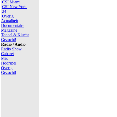
CSI Miami
CSI New York
24
Overig
Actualiteit
Documentaire
Magazine
Toneel & Klucht
Gezocht!
Radio / Audio
Radio Show
Cabaret
Mix
Hoorspel
Overig
Gezocht!