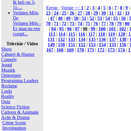
Ik heb op 3-
11-...
Eerste
:
Vorige <<
1
|
2
|
3
|
4
|
5
|
6
|
7
|
8
|
9
|
Verlaten Mijn,
23
|
24
|
25
|
26
|
27
|
28
|
29
|
30
|
31
|
32
|
33
De
|
47
|
48
|
49
|
50
|
51
|
52
|
53
|
54
|
55
|
56
|
Verlaten Mijn -
70
|
71
|
72
|
73
|
74
|
75
|
76
|
77
|
78
|
79
|
80
Er staat nu een
|
94
|
95
|
96
|
97
|
98
|
99
|
100
|
101
|
102
|
compl...
113
|
114
|
115
|
116
|
117
|
118
|
119
|
120
|
1
131
|
132
|
133
|
134
|
135
|
136
|
137
|
138
|
Televisie / Video
149
|
150
|
151
|
152
|
153
|
154
|
155
|
156
|
Show
167
|
168
|
169
|
170
|
171
|
172
|
173
|
174
|
1
Cabaret & Humor
Comedy
Jeugd
Muziek
Omroepen
Programma Leaders
Reclame
Loeki
Reality
Quiz
Science Fiction
Cartoon & Animatie
Actie & Drama
Crime Scene
Investigation