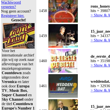
Wachtwoord
rons_honey
vergeten?
1458
hits = 39807
Nog geen account?
> Show & 
Registreer hier.
Gezocht!
15_jaar_ne
1459
hits = 34337
> Show & 
Voor het
internationale archief
de_eerste_d
zijn wij op zoek naar
1460
hits = 35198
afleveringen van het
> Show & 
muziekprogramma
Countdown
zoals
uitgezonden door
weddendat.
Veronica
en later
1461
hits = 32936
ook door
Europa
> Show & 
TV
,
Music Box
,
Super Channel
en
Sky Channel
onder
de titel
Countdown
15_jaar_ne
Europe's Number 1