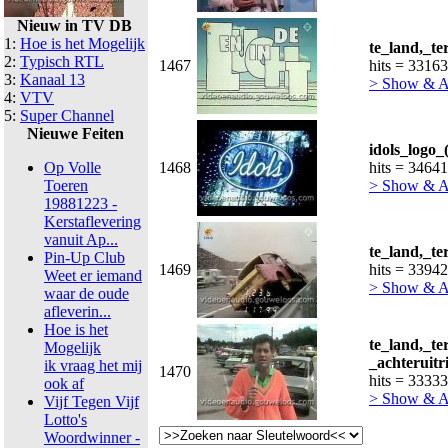
Nieuw in TV DB
1:
Hoe is het Mogelijk
te_land,_te
2:
Typisch RTL
1467
hits = 33163
3:
Kanaal 13
> Show & 
4:
VTV
5:
Super Channel
Nieuwe Feiten
idols_logo_
Op Volle
1468
hits = 34641
Toeren
> Show & 
19881223 -
Kerstaflevering
vanuit Ap...
te_land,_te
Pin-Up Club
1469
hits = 33942
Weet er iemand
> Show & 
waar de oude
afleverin...
Hoe is het
te_land,_te
Mogelijk
_achteruitr
ik vraag het mij
1470
hits = 33333
ook af
> Show & 
Vijf Tegen Vijf
Lotto's
Woordwinner -