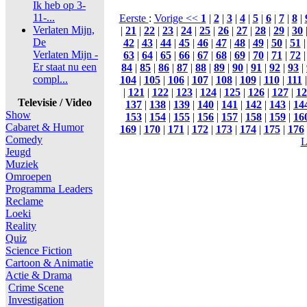
Ik heb op 3-
11-...
Eerste
:
Vorige <<
1
|
2
|
3
|
4
|
5
|
6
|
7
|
8
|
Verlaten Mijn,
|
21
|
22
|
23
|
24
|
25
|
26
|
27
|
28
|
29
|
30
De
42
|
43
|
44
|
45
|
46
|
47
|
48
|
49
|
50
|
51
Verlaten Mijn -
63
|
64
|
65
|
66
|
67
|
68
|
69
|
70
|
71
|
72
Er staat nu een
84
|
85
|
86
|
87
|
88
|
89
|
90
|
91
|
92
|
93
|
compl...
104
|
105
|
106
|
107
|
108
|
109
|
110
|
111
|
121
|
122
|
123
|
124
|
125
|
126
|
127
|
12
Televisie / Video
137
|
138
|
139
|
140
|
141
|
142
|
143
|
14
Show
153
|
154
|
155
|
156
|
157
|
158
|
159
|
16
Cabaret & Humor
169
|
170
|
171
|
172
|
173
|
174
|
175
|
176
Comedy
L
Jeugd
Muziek
Omroepen
Programma Leaders
Reclame
Loeki
Reality
Quiz
Science Fiction
Cartoon & Animatie
Actie & Drama
Crime Scene
Investigation