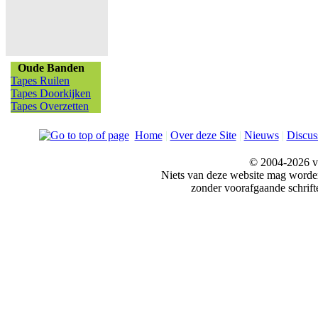
Oude Banden
Tapes Ruilen
Tapes Doorkijken
Tapes Overzetten
Home
|
Over deze Site
|
Nieuws
|
Discus
© 2004-2026 v
Niets van deze website mag word
zonder voorafgaande schrift