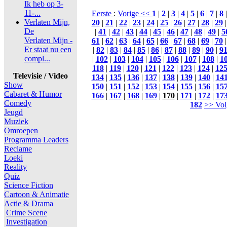
Ik heb op 3-
11-...
Eerste
:
Vorige <<
1
|
2
|
3
|
4
|
5
|
6
|
7
|
8
Verlaten Mijn,
20
|
21
|
22
|
23
|
24
|
25
|
26
|
27
|
28
|
29
De
|
41
|
42
|
43
|
44
|
45
|
46
|
47
|
48
|
49
|
5
Verlaten Mijn -
61
|
62
|
63
|
64
|
65
|
66
|
67
|
68
|
69
|
70
Er staat nu een
|
82
|
83
|
84
|
85
|
86
|
87
|
88
|
89
|
90
|
9
compl...
|
102
|
103
|
104
|
105
|
106
|
107
|
108
|
1
118
|
119
|
120
|
121
|
122
|
123
|
124
|
12
Televisie / Video
134
|
135
|
136
|
137
|
138
|
139
|
140
|
14
Show
150
|
151
|
152
|
153
|
154
|
155
|
156
|
15
Cabaret & Humor
166
|
167
|
168
|
169
|
170
|
171
|
172
|
17
Comedy
182
>> Vol
Jeugd
Muziek
Omroepen
Programma Leaders
Reclame
Loeki
Reality
Quiz
Science Fiction
Cartoon & Animatie
Actie & Drama
Crime Scene
Investigation