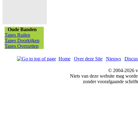
Oude Banden
Tapes Ruilen
Tapes Doorkijken
Tapes Overzetten
Home
|
Over deze Site
|
Nieuws
|
Discus
© 2004-2026 v
Niets van deze website mag word
zonder voorafgaande schrift