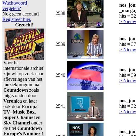
Wachtwoord
nos_jou
vergeten?
_marga_
2538
Nog geen account?
hits = 3
Registreer hier.
> Nieuws
Gezocht!
nos_jou
2539
hits = 3
> Nieuws
Voor het
internationale archief
nos_jou
zijn wij op zoek naar
2540
hits = 3
afleveringen van het
> Nieuws
muziekprogramma
Countdown
zoals
uitgezonden door
nos_jou
Veronica
en later
2541
hits = 3
ook door
Europa
> Nieuws
TV
,
Music Box
,
Super Channel
en
Sky Channel
onder
de titel
Countdown
nos_jou
Europe's Number 1