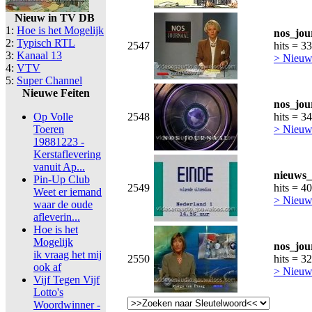
Nieuw in TV DB
1:
Hoe is het Mogelijk
nos_jou
2:
Typisch RTL
2547
hits = 3
3:
Kanaal 13
> Nieuws
4:
VTV
5:
Super Channel
Nieuwe Feiten
nos_jou
Op Volle
2548
hits = 3
Toeren
> Nieuws
19881223 -
Kerstaflevering
vanuit Ap...
nieuws_
Pin-Up Club
2549
hits = 4
Weet er iemand
> Nieuws
waar de oude
afleverin...
Hoe is het
Mogelijk
nos_jou
ik vraag het mij
2550
hits = 3
ook af
> Nieuws
Vijf Tegen Vijf
Lotto's
Woordwinner -