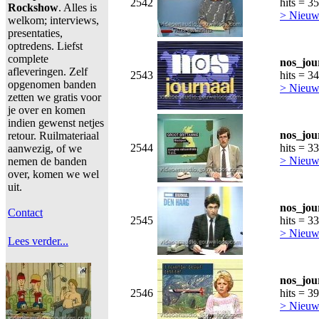
2542
hits = 3
Rockshow
. Alles is
> Nieuws
welkom; interviews,
presentaties,
optredens. Liefst
complete
nos_jou
afleveringen. Zelf
2543
hits = 3
opgenomen banden
> Nieuws
zetten we gratis voor
je over en komen
indien gewenst netjes
nos_jou
retour. Ruilmateriaal
2544
hits = 3
aanwezig, of we
> Nieuws
nemen de banden
over, komen we wel
uit.
nos_jou
Contact
2545
hits = 3
> Nieuws
Lees verder...
nos_jou
2546
hits = 3
> Nieuws