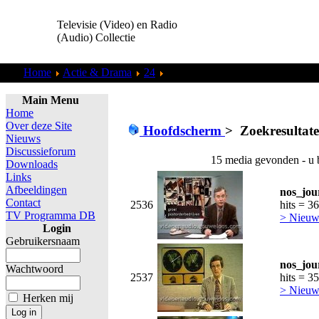
Televisie (Video) en Radio
(Audio) Collectie
Home
Actie & Drama
24
Zoekresultaten "
admin
"
Main Menu
Home
Over deze Site
Hoofdscherm
>
Zoekresultat
Nieuws
Discussieforum
15 media gevonden - u 
Downloads
Links
Afbeeldingen
nos_jou
Contact
2536
hits = 3
TV Programma DB
> Nieuws
Login
Gebruikersnaam
nos_jou
Wachtwoord
2537
hits = 3
> Nieuws
Herken mij