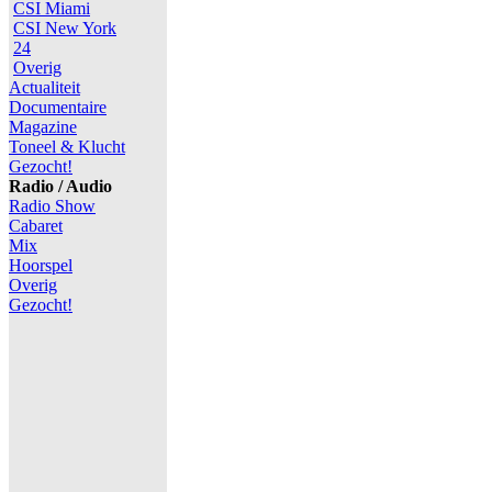
CSI Miami
CSI New York
24
Overig
Actualiteit
Documentaire
Magazine
Toneel & Klucht
Gezocht!
Radio / Audio
Radio Show
Cabaret
Mix
Hoorspel
Overig
Gezocht!