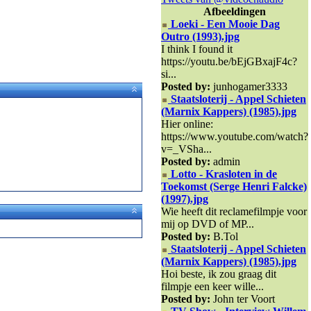
Afbeeldingen
Loeki - Een Mooie Dag
Outro (1993).jpg
I think I found it
https://youtu.be/bEjGBxajF4c?
si...
Posted by:
junhogamer3333
Staatsloterij - Appel Schieten
(Marnix Kappers) (1985).jpg
Hier online:
https://www.youtube.com/watch?
v=_VSha...
Posted by:
admin
Lotto - Krasloten in de
Toekomst (Serge Henri Falcke)
(1997).jpg
Wie heeft dit reclamefilmpje voor
mij op DVD of MP...
Posted by:
B.Tol
Staatsloterij - Appel Schieten
(Marnix Kappers) (1985).jpg
Hoi beste, ik zou graag dit
filmpje een keer wille...
Posted by:
John ter Voort