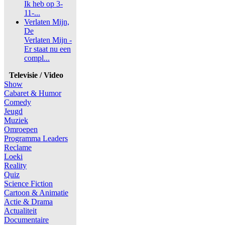
Ik heb op 3-
11-...
Verlaten Mijn,
De
Verlaten Mijn -
Er staat nu een
compl...
Televisie / Video
Show
Cabaret & Humor
Comedy
Jeugd
Muziek
Omroepen
Programma Leaders
Reclame
Loeki
Reality
Quiz
Science Fiction
Cartoon & Animatie
Actie & Drama
Actualiteit
Documentaire