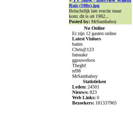
TV Show - Interview Willem
Ruis (198x).jpg
Belachelijk late reactie maar
kom; dit is uit 1982...
Posted by:
MrSambaboy
Nu Online
Er zijn 12 gasten online
Latest Visitors
batim
Chris@123
fatsnake
ggouweloos
Thegbf
nf98
MrSambaboy
Statistieken
Leden:
24501
Nieuws:
823
Web Links:
0
Bezoekers:
181337965