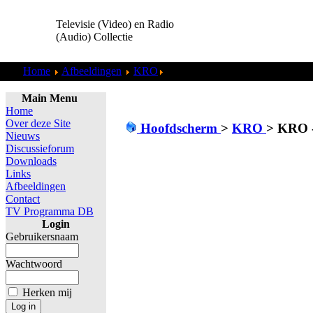
Televisie (Video) en Radio
(Audio) Collectie
Home
Afbeeldingen
KRO
KRO - Tineke de Groot (198110
Main Menu
Home
Over deze Site
Hoofdscherm
>
KRO
>
KRO -
Nieuws
Discussieforum
Downloads
Links
Afbeeldingen
Contact
TV Programma DB
Login
Gebruikersnaam
Wachtwoord
Herken mij