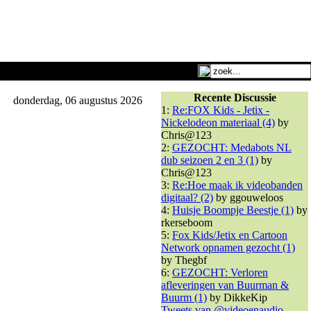
Recente Discussie
donderdag, 06 augustus 2026
1:
Re:FOX Kids - Jetix -
Nickelodeon materiaal (4)
by
Chris@123
2:
GEZOCHT: Medabots NL
dub seizoen 2 en 3 (1)
by
Chris@123
3:
Re:Hoe maak ik videobanden
digitaal? (2)
by ggouweloos
4:
Huisje Boompje Beestje (1)
by
rkerseboom
5:
Fox Kids/Jetix en Cartoon
Network opnamen gezocht (1)
by Thegbf
6:
GEZOCHT: Verloren
afleveringen van Buurman &
Buurm (1)
by DikkeKip
Tweets van @videoenaudio