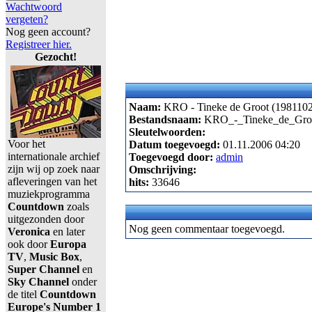
Wachtwoord
vergeten?
Nog geen account?
Registreer hier.
Gezocht!
Naam:
KRO - Tineke de Groot (1981102
Bestandsnaam:
KRO_-_Tineke_de_Groo
Sleutelwoorden:
Voor het
Datum toegevoegd:
01.11.2006 04:20
internationale archief
Toegevoegd door:
admin
zijn wij op zoek naar
Omschrijving:
afleveringen van het
hits:
33646
muziekprogramma
Countdown
zoals
uitgezonden door
Nog geen commentaar toegevoegd.
Veronica
en later
ook door
Europa
TV
,
Music Box
,
Super Channel
en
Sky Channel
onder
de titel
Countdown
Europe's Number 1