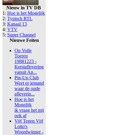
Nieuw in TV DB
1:
Hoe is het Mogelijk
2:
Typisch RTL
3:
Kanaal 13
4:
VTV
5:
Super Channel
Nieuwe Feiten
Op Volle
Toeren
19881223 -
Kerstaflevering
vanuit Ap...
Pin-Up Club
Weet er iemand
waar de oude
afleverin...
Hoe is het
Mogelijk
ik vraag het mij
ook af
Vijf Tegen Vijf
Lotto's
Woordwinner -