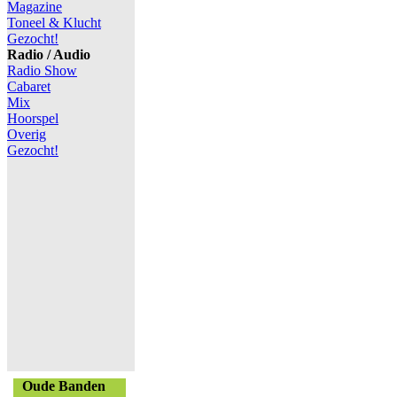
Magazine
Toneel & Klucht
Gezocht!
Radio / Audio
Radio Show
Cabaret
Mix
Hoorspel
Overig
Gezocht!
Oude Banden