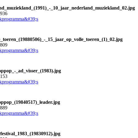
nd_muziekland_(1991)_-_10_jaar_nederland_muziekland_02.jpg
6936
kprogramma&#39;s
e_toeren_(19880506)_-_15_jaar_op_volle_toeren_(1)_02.jpg
6809
kprogramma&#39;s
oppop_-_ad_visser_(1983).jpg
7153
kprogramma&#39;s
oppop_(19840517)_leader.jpg
7889
kprogramma&#39;s
rfestival_1983_(19830912).jpg