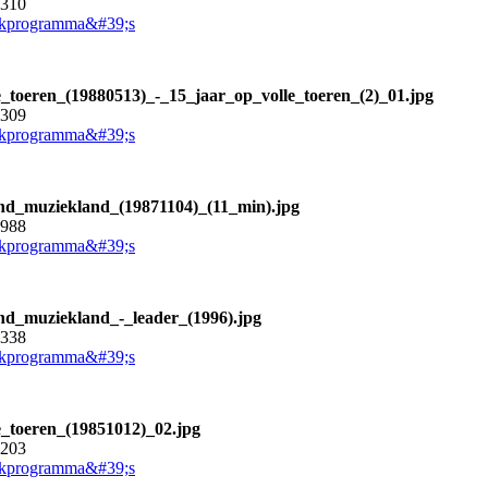
5310
kprogramma&#39;s
e_toeren_(19880513)_-_15_jaar_op_volle_toeren_(2)_01.jpg
5309
kprogramma&#39;s
nd_muziekland_(19871104)_(11_min).jpg
5988
kprogramma&#39;s
nd_muziekland_-_leader_(1996).jpg
8338
kprogramma&#39;s
e_toeren_(19851012)_02.jpg
5203
kprogramma&#39;s