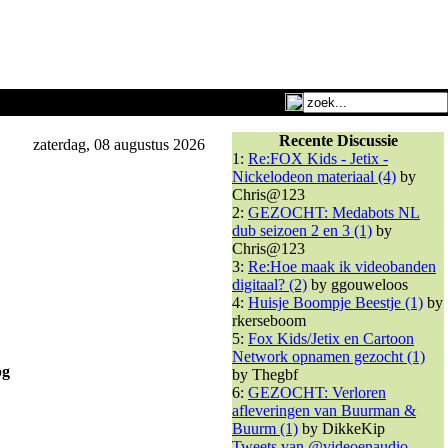
Recente Discussie
zaterdag, 08 augustus 2026
1:
Re:FOX Kids - Jetix -
Nickelodeon materiaal (4)
by
Chris@123
2:
GEZOCHT: Medabots NL
dub seizoen 2 en 3 (1)
by
Chris@123
3:
Re:Hoe maak ik videobanden
digitaal? (2)
by ggouweloos
4:
Huisje Boompje Beestje (1)
by
rkerseboom
5:
Fox Kids/Jetix en Cartoon
Network opnamen gezocht (1)
pg
by Thegbf
6:
GEZOCHT: Verloren
afleveringen van Buurman &
Buurm (1)
by DikkeKip
Tweets van @videoenaudio