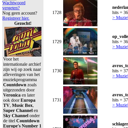
Wachtwoord
nederla
vergeten?
1728
hits = 3
Nog geen account?
> Muzie
Registreer hier.
Gezocht!
op_voll
1729
hits = 3
> Muzie
Voor het
internationale archief
avros_t
zijn wij op zoek naar
1730
hits = 3
afleveringen van het
> Muzie
muziekprogramma
Countdown
zoals
uitgezonden door
avros_t
Veronica
en later
1731
hits = 3
ook door
Europa
> Muzie
TV
,
Music Box
,
Super Channel
en
Sky Channel
onder
de titel
Countdown
schlage
Europe's Number 1