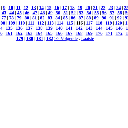
|
9
|
10
|
11
|
12
|
13
|
14
|
15
|
16
|
17
|
18
|
19
|
20
|
21
|
22
|
23
|
24
|
2
|
43
|
44
|
45
|
46
|
47
|
48
|
49
|
50
|
51
|
52
|
53
|
54
|
55
|
56
|
57
|
58
|
5
|
77
|
78
|
79
|
80
|
81
|
82
|
83
|
84
|
85
|
86
|
87
|
88
|
89
|
90
|
91
|
92
|
9
108
|
109
|
110
|
111
|
112
|
113
|
114
|
115
|
116
|
117
|
118
|
119
|
120
|
1
34
|
135
|
136
|
137
|
138
|
139
|
140
|
141
|
142
|
143
|
144
|
145
|
146
|
1
60
|
161
|
162
|
163
|
164
|
165
|
166
|
167
|
168
|
169
|
170
|
171
|
172
|
1
179
|
180
|
181
|
182
>> Volgende
:
Laatste