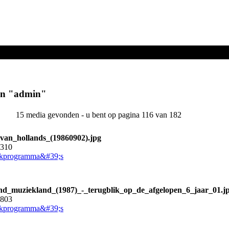
en "
admin
"
15 media gevonden - u bent op pagina 116 van 182
van_hollands_(19860902).jpg
5310
kprogramma&#39;s
nd_muziekland_(1987)_-_terugblik_op_de_afgelopen_6_jaar_01.j
5803
kprogramma&#39;s