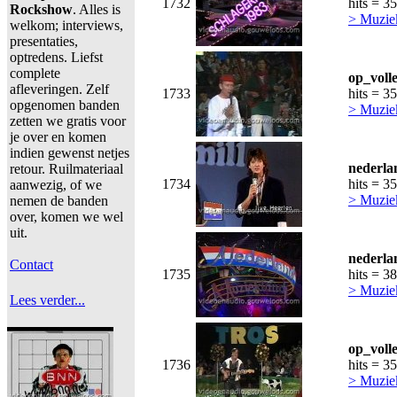
1732
hits = 3
Rockshow
. Alles is
> Muzie
welkom; interviews,
presentaties,
optredens. Liefst
complete
op_voll
afleveringen. Zelf
1733
hits = 3
opgenomen banden
> Muzie
zetten we gratis voor
je over en komen
indien gewenst netjes
nederla
retour. Ruilmateriaal
1734
hits = 3
aanwezig, of we
> Muzie
nemen de banden
over, komen we wel
uit.
nederla
Contact
1735
hits = 3
> Muzie
Lees verder...
op_voll
1736
hits = 3
> Muzie