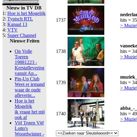
Nieuw in TV DB
1:
Hoe is het Mogelijk
nederla
2:
Typisch RTL
1737
hits = 3
3:
Kanaal 13
> Muzie
4:
VTV
5:
Super Channel
Nieuwe Feiten
vanoeke
Op Volle
1738
hits = 3
Toeren
> Muzie
19881223 -
Kerstaflevering
vanuit Ap...
muziek_
Pin-Up Club
1739
hits = 3
Weet er iemand
> Muzie
waar de oude
afleverin...
Hoe is het
Mogelijk
abba_-_
ik vraag het mij
1740
hits = 4
ook af
> Muzie
Vijf Tegen Vijf
Lotto's
Woordwinner -