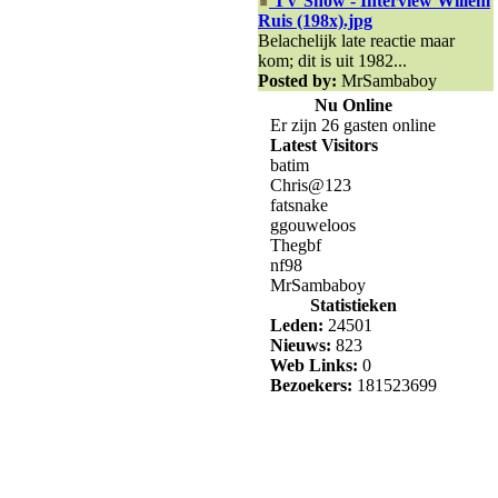
TV Show - Interview Willem
Ruis (198x).jpg
Belachelijk late reactie maar
kom; dit is uit 1982...
Posted by:
MrSambaboy
Nu Online
Er zijn 26 gasten online
Latest Visitors
batim
Chris@123
fatsnake
ggouweloos
Thegbf
nf98
MrSambaboy
Statistieken
Leden:
24501
Nieuws:
823
Web Links:
0
Bezoekers:
181523699