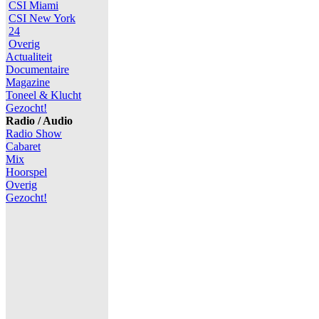
CSI Miami
CSI New York
24
Overig
Actualiteit
Documentaire
Magazine
Toneel & Klucht
Gezocht!
Radio / Audio
Radio Show
Cabaret
Mix
Hoorspel
Overig
Gezocht!