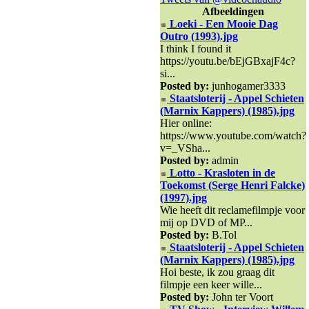
Afbeeldingen
Loeki - Een Mooie Dag
Outro (1993).jpg
I think I found it
https://youtu.be/bEjGBxajF4c?
si...
Posted by:
junhogamer3333
Staatsloterij - Appel Schieten
(Marnix Kappers) (1985).jpg
Hier online:
https://www.youtube.com/watch?
v=_VSha...
Posted by:
admin
Lotto - Krasloten in de
Toekomst (Serge Henri Falcke)
(1997).jpg
Wie heeft dit reclamefilmpje voor
mij op DVD of MP...
Posted by:
B.Tol
Staatsloterij - Appel Schieten
(Marnix Kappers) (1985).jpg
Hoi beste, ik zou graag dit
filmpje een keer wille...
Posted by:
John ter Voort