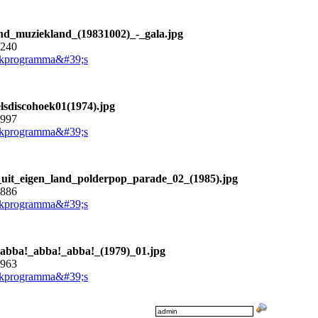
nd_muziekland_(19831002)_-_gala.jpg
5240
kprogramma&#39;s
lsdiscohoek01(1974).jpg
4997
kprogramma&#39;s
uit_eigen_land_polderpop_parade_02_(1985).jpg
4886
kprogramma&#39;s
abba!_abba!_abba!_(1979)_01.jpg
9963
kprogramma&#39;s