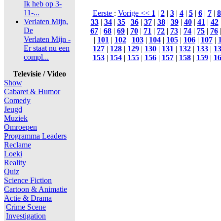
Ik heb op 3-
11-...
Eerste
:
Vorige <<
1
|
2
|
3
|
4
|
5
|
6
|
7
|
8
Verlaten Mijn,
33
|
34
|
35
|
36
|
37
|
38
|
39
|
40
|
41
|
42
De
67
|
68
|
69
|
70
|
71
|
72
|
73
|
74
|
75
|
76
Verlaten Mijn -
|
101
|
102
|
103
|
104
|
105
|
106
|
107
|
Er staat nu een
127
|
128
|
129
|
130
|
131
|
132
|
133
|
1
compl...
153
|
154
|
155
|
156
|
157
|
158
|
159
|
1
Televisie / Video
Show
Cabaret & Humor
Comedy
Jeugd
Muziek
Omroepen
Programma Leaders
Reclame
Loeki
Reality
Quiz
Science Fiction
Cartoon & Animatie
Actie & Drama
Crime Scene
Investigation