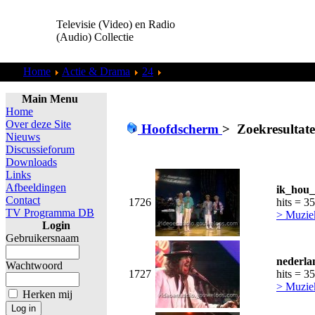
Televisie (Video) en Radio
(Audio) Collectie
Home
Actie & Drama
24
Zoekresultaten "
admin
"
Main Menu
Home
Over deze Site
Hoofdscherm
>
Zoekresultat
Nieuws
Discussieforum
Downloads
Links
Afbeeldingen
ik_hou_
Contact
1726
hits = 3
TV Programma DB
> Muzie
Login
Gebruikersnaam
nederla
Wachtwoord
1727
hits = 3
> Muzie
Herken mij