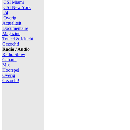
CSI Miami
CSI New York
24
Overig
Actualiteit
Documentaire
Magazine
Toneel & Klucht
Gezocht!
Radio / Audio
Radio Show
Cabaret
Mix
Hoorspel
Overig
Gezocht!