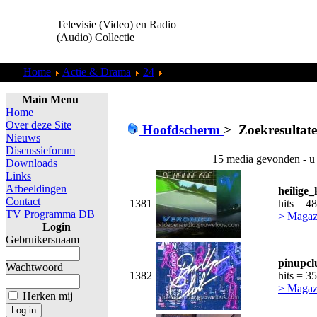
Televisie (Video) en Radio
(Audio) Collectie
Home
Actie & Drama
24
Zoekresultaten "
admin
"
Main Menu
Home
Over deze Site
Hoofdscherm
>
Zoekresultat
Nieuws
Discussieforum
15 media gevonden - u
Downloads
Links
Afbeeldingen
heilige
Contact
1381
hits = 4
TV Programma DB
> Magaz
Login
Gebruikersnaam
pinupcl
Wachtwoord
1382
hits = 3
> Magaz
Herken mij