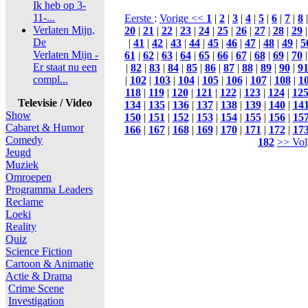
Ik heb op 3-
11-...
Eerste
:
Vorige <<
1
|
2
|
3
|
4
|
5
|
6
|
7
|
8
Verlaten Mijn,
20
|
21
|
22
|
23
|
24
|
25
|
26
|
27
|
28
|
29
De
|
41
|
42
|
43
|
44
|
45
|
46
|
47
|
48
|
49
|
5
Verlaten Mijn -
61
|
62
|
63
|
64
|
65
|
66
|
67
|
68
|
69
|
70
Er staat nu een
|
82
|
83
|
84
|
85
|
86
|
87
|
88
|
89
|
90
|
9
compl...
|
102
|
103
|
104
|
105
|
106
|
107
|
108
|
1
118
|
119
|
120
|
121
|
122
|
123
|
124
|
12
Televisie / Video
134
|
135
|
136
|
137
|
138
|
139
|
140
|
14
Show
150
|
151
|
152
|
153
|
154
|
155
|
156
|
15
Cabaret & Humor
166
|
167
|
168
|
169
|
170
|
171
|
172
|
17
Comedy
182
>> Vol
Jeugd
Muziek
Omroepen
Programma Leaders
Reclame
Loeki
Reality
Quiz
Science Fiction
Cartoon & Animatie
Actie & Drama
Crime Scene
Investigation