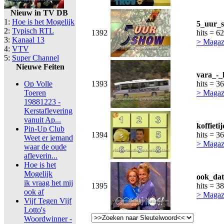
Nieuw in TV DB
1:
Hoe is het Mogelijk
5_uur_s
2:
Typisch RTL
1392
hits = 6
3:
Kanaal 13
> Magaz
4:
VTV
5:
Super Channel
Nieuwe Feiten
vara_-_
Op Volle
1393
hits = 3
Toeren
> Magaz
19881223 -
Kerstaflevering
vanuit Ap...
koffieti
Pin-Up Club
1394
hits = 3
Weet er iemand
> Magaz
waar de oude
afleverin...
Hoe is het
Mogelijk
ook_dat
ik vraag het mij
1395
hits = 3
ook af
> Magaz
Vijf Tegen Vijf
Lotto's
Woordwinner -