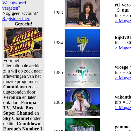
Wachtwoord
rtl_ver
vergeten?
_5_uur_
1383
Nog geen account?
hits = 3
Registreer hier.
> Magaz
Gezocht!
kijktv01
1384
hits = 3
> Magaz
Voor het
internationale archief
vroege_
zijn wij op zoek naar
1385
hits = 3
afleveringen van het
> Magaz
muziekprogramma
Countdown
zoals
uitgezonden door
vakanti
Veronica
en later
1386
hits = 3
ook door
Europa
> Magaz
TV
,
Music Box
,
Super Channel
en
Sky Channel
onder
de titel
Countdown
gammo_
Europe's Number 1