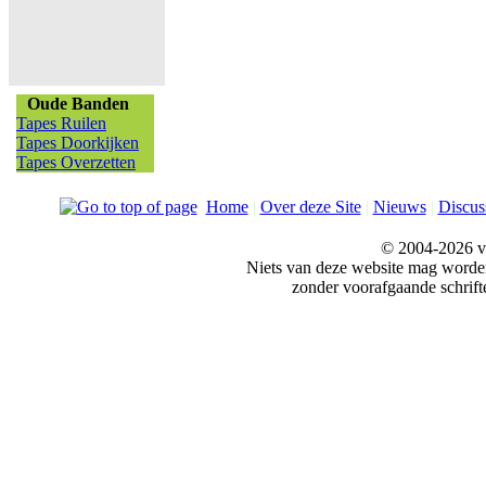
Oude Banden
Tapes Ruilen
Tapes Doorkijken
Tapes Overzetten
Home
|
Over deze Site
|
Nieuws
|
Discus
© 2004-2026 v
Niets van deze website mag word
zonder voorafgaande schrift