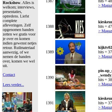
1387
hits = 4
Rockshow
. Alles is
> Magaz
welkom; interviews,
presentaties,
optredens. Liefst
complete
kieskeu
afleveringen. Zelf
1388
hits = 4
opgenomen banden
> Magaz
zetten we gratis voor
je over en komen
indien gewenst netjes
kijktv02
retour. Ruilmateriaal
1389
hits = 3
aanwezig, of we
> Magaz
nemen de banden
over, komen we wel
uit.
pin-up_
Contact
_wendy
1390
hits = 3
> Magaz
Lees verder...
kieskeu
1391
hits = 3
> Magaz