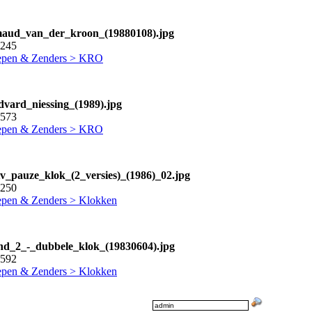
aud_van_der_kroon_(19880108).jpg
3245
pen & Zenders > KRO
dvard_niessing_(1989).jpg
9573
pen & Zenders > KRO
tv_pauze_klok_(2_versies)_(1986)_02.jpg
1250
pen & Zenders > Klokken
nd_2_-_dubbele_klok_(19830604).jpg
9592
pen & Zenders > Klokken