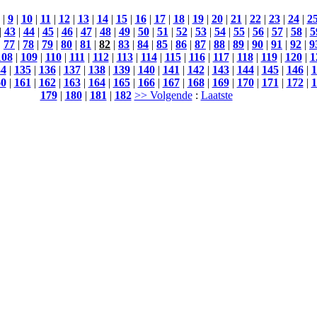
|
9
|
10
|
11
|
12
|
13
|
14
|
15
|
16
|
17
|
18
|
19
|
20
|
21
|
22
|
23
|
24
|
2
|
43
|
44
|
45
|
46
|
47
|
48
|
49
|
50
|
51
|
52
|
53
|
54
|
55
|
56
|
57
|
58
|
5
|
77
|
78
|
79
|
80
|
81
|
82
|
83
|
84
|
85
|
86
|
87
|
88
|
89
|
90
|
91
|
92
|
9
108
|
109
|
110
|
111
|
112
|
113
|
114
|
115
|
116
|
117
|
118
|
119
|
120
|
1
34
|
135
|
136
|
137
|
138
|
139
|
140
|
141
|
142
|
143
|
144
|
145
|
146
|
1
60
|
161
|
162
|
163
|
164
|
165
|
166
|
167
|
168
|
169
|
170
|
171
|
172
|
1
179
|
180
|
181
|
182
>> Volgende
:
Laatste