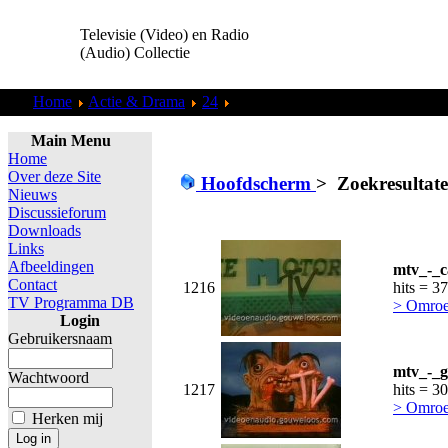
Televisie (Video) en Radio
(Audio) Collectie
Home
Actie & Drama
24
Zoekresultaten "
admin
"
Main Menu
Home
Over deze Site
Hoofdscherm
>
Zoekresultat
Nieuws
Discussieforum
Downloads
Links
Afbeeldingen
mtv_-_c
Contact
1216
hits = 3
TV Programma DB
> Omroe
Login
Gebruikersnaam
mtv_-_gu
Wachtwoord
1217
hits = 3
> Omroe
Herken mij