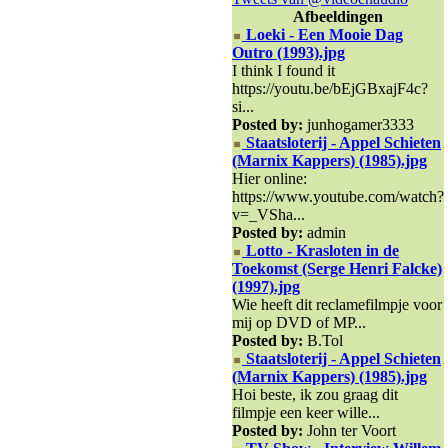
Afbeeldingen
Loeki - Een Mooie Dag
Outro (1993).jpg
I think I found it
https://youtu.be/bEjGBxajF4c?
si...
Posted by:
junhogamer3333
Staatsloterij - Appel Schieten
(Marnix Kappers) (1985).jpg
Hier online:
https://www.youtube.com/watch?
v=_VSha...
Posted by:
admin
Lotto - Krasloten in de
Toekomst (Serge Henri Falcke)
(1997).jpg
Wie heeft dit reclamefilmpje voor
mij op DVD of MP...
Posted by:
B.Tol
Staatsloterij - Appel Schieten
(Marnix Kappers) (1985).jpg
Hoi beste, ik zou graag dit
filmpje een keer wille...
Posted by:
John ter Voort