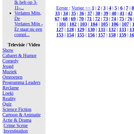
Ik heb op 3-
11-...
Eerste
:
Vorige <<
1
|
2
|
3
|
4
|
5
|
6
|
7
|
8
Verlaten Mijn,
33
|
34
|
35
|
36
|
37
|
38
|
39
|
40
|
41
|
42
De
67
|
68
|
69
|
70
|
71
|
72
|
73
|
74
|
75
|
76
Verlaten Mijn -
|
101
|
102
|
103
|
104
|
105
|
106
|
107
|
Er staat nu een
127
|
128
|
129
|
130
|
131
|
132
|
133
|
1
compl...
153
|
154
|
155
|
156
|
157
|
158
|
159
|
1
Televisie / Video
Show
Cabaret & Humor
Comedy
Jeugd
Muziek
Omroepen
Programma Leaders
Reclame
Loeki
Reality
Quiz
Science Fiction
Cartoon & Animatie
Actie & Drama
Crime Scene
Investigation