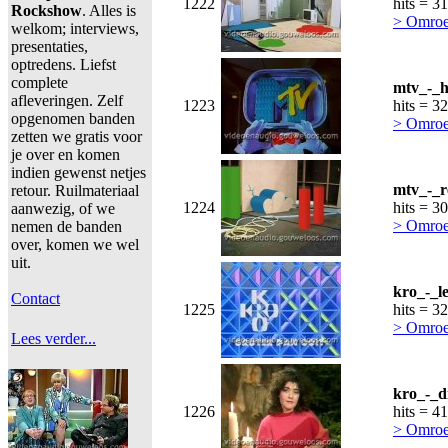
1222
hits = 3
Rockshow
. Alles is
> Omroe
welkom; interviews,
presentaties,
optredens. Liefst
complete
mtv_-_h
afleveringen. Zelf
1223
hits = 3
opgenomen banden
> Omroe
zetten we gratis voor
je over en komen
indien gewenst netjes
mtv_-_r
retour. Ruilmateriaal
1224
hits = 3
aanwezig, of we
> Omroe
nemen de banden
over, komen we wel
uit.
kro_-_l
Contact
1225
hits = 3
> Omroe
Lees verder...
kro_-_d
1226
hits = 4
> Omroe