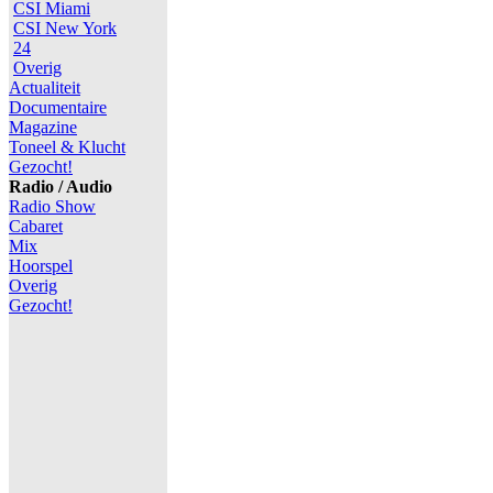
CSI Miami
CSI New York
24
Overig
Actualiteit
Documentaire
Magazine
Toneel & Klucht
Gezocht!
Radio / Audio
Radio Show
Cabaret
Mix
Hoorspel
Overig
Gezocht!