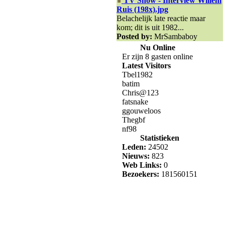
TV Show - Interview Willem
Ruis (198x).jpg
Belachelijk late reactie maar
kom; dit is uit 1982...
Posted by:
MrSambaboy
Nu Online
Er zijn 8 gasten online
Latest Visitors
Tbel1982
batim
Chris@123
fatsnake
ggouweloos
Thegbf
nf98
Statistieken
Leden:
24502
Nieuws:
823
Web Links:
0
Bezoekers:
181560151