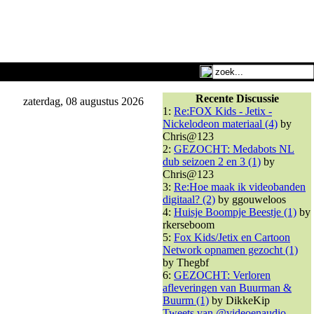
Recente Discussie
zaterdag, 08 augustus 2026
1:
Re:FOX Kids - Jetix -
Nickelodeon materiaal (4)
by
Chris@123
2:
GEZOCHT: Medabots NL
dub seizoen 2 en 3 (1)
by
Chris@123
3:
Re:Hoe maak ik videobanden
digitaal? (2)
by ggouweloos
4:
Huisje Boompje Beestje (1)
by
rkerseboom
5:
Fox Kids/Jetix en Cartoon
Network opnamen gezocht (1)
by Thegbf
6:
GEZOCHT: Verloren
afleveringen van Buurman &
Buurm (1)
by DikkeKip
Tweets van @videoenaudio