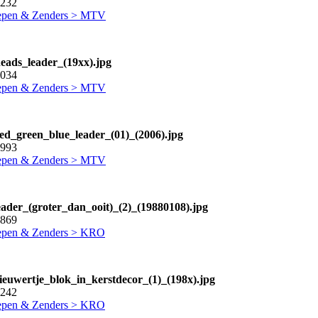
1232
pen & Zenders > MTV
eads_leader_(19xx).jpg
2034
pen & Zenders > MTV
ed_green_blue_leader_(01)_(2006).jpg
0993
pen & Zenders > MTV
eader_(groter_dan_ooit)_(2)_(19880108).jpg
2869
pen & Zenders > KRO
ieuwertje_blok_in_kerstdecor_(1)_(198x).jpg
1242
pen & Zenders > KRO