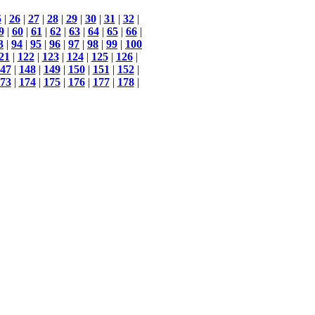
5
|
26
|
27
|
28
|
29
|
30
|
31
|
32
|
9
|
60
|
61
|
62
|
63
|
64
|
65
|
66
|
3
|
94
|
95
|
96
|
97
|
98
|
99
|
100
21
|
122
|
123
|
124
|
125
|
126
|
47
|
148
|
149
|
150
|
151
|
152
|
73
|
174
|
175
|
176
|
177
|
178
|