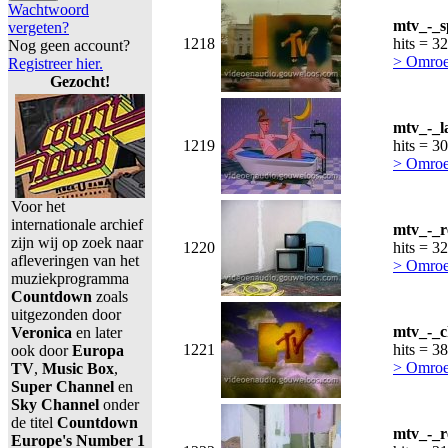
Wachtwoord
mtv_-_s
vergeten?
1218
hits = 3
Nog geen account?
> Omroe
Registreer hier.
Gezocht!
mtv_-_l
1219
hits = 3
> Omroe
Voor het
internationale archief
mtv_-_r
zijn wij op zoek naar
1220
hits = 3
afleveringen van het
> Omroe
muziekprogramma
Countdown
zoals
uitgezonden door
mtv_-_c
Veronica
en later
1221
hits = 3
ook door
Europa
> Omroe
TV
,
Music Box
,
Super Channel
en
Sky Channel
onder
de titel
Countdown
mtv_-_r
Europe's Number 1