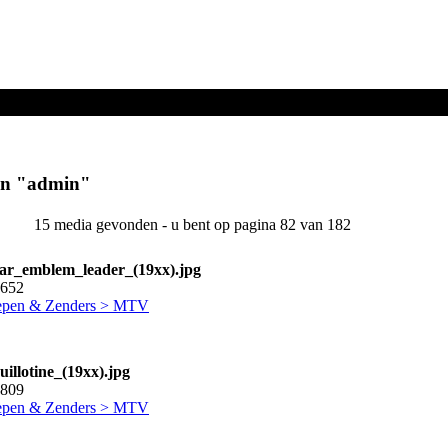
en "
admin
"
15 media gevonden - u bent op pagina 82 van 182
ar_emblem_leader_(19xx).jpg
7652
pen & Zenders > MTV
illotine_(19xx).jpg
0809
pen & Zenders > MTV