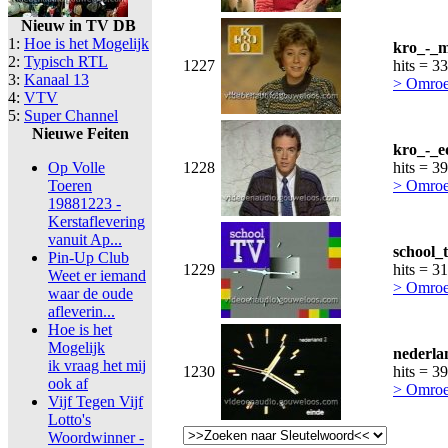
Nieuw in TV DB
1:
Hoe is het Mogelijk
kro_-_m
2:
Typisch RTL
1227
hits = 3
3:
Kanaal 13
> Omroe
4:
VTV
5:
Super Channel
Nieuwe Feiten
kro_-_e
Op Volle
1228
hits = 3
Toeren
> Omroe
19881223 -
Kerstaflevering
vanuit Ap...
school_
Pin-Up Club
1229
hits = 3
Weet er iemand
> Omroe
waar de oude
afleverin...
Hoe is het
Mogelijk
nederla
ik vraag het mij
1230
hits = 3
ook af
> Omroe
Vijf Tegen Vijf
Lotto's
Woordwinner -