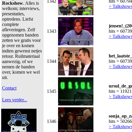
1342
hits = 60794
Rockshow
. Alles is
> Talkshow
welkom; interviews,
presentaties,
optredens. Liefst
complete
jensen!_(2
afleveringen. Zelf
1343
hits = 60739
opgenomen banden
> Talkshow
zetten we gratis voor
je over en komen
indien gewenst netjes
het_laatste
retour. Ruilmateriaal
1344
hits = 60739
aanwezig, of we
> Talkshow
nemen de banden
over, komen we wel
uit.
ursul_de_g
Contact
1345
hits = 1192
> Talkshow
Lees verder...
sonja_op_z
1346
hits = 50266
> Talkshow