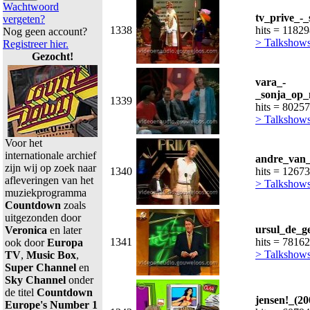
Wachtwoord
tv_prive_-_
vergeten?
1338
hits = 1182
Nog geen account?
> Talkshow
Registreer hier.
Gezocht!
vara_-
_sonja_op_
1339
hits = 80257
> Talkshow
Voor het
internationale archief
andre_van_
zijn wij op zoek naar
1340
hits = 1267
afleveringen van het
> Talkshow
muziekprogramma
Countdown
zoals
uitgezonden door
ursul_de_g
Veronica
en later
1341
hits = 78162
ook door
Europa
> Talkshow
TV
,
Music Box
,
Super Channel
en
Sky Channel
onder
de titel
Countdown
jensen!_(2
Europe's Number 1