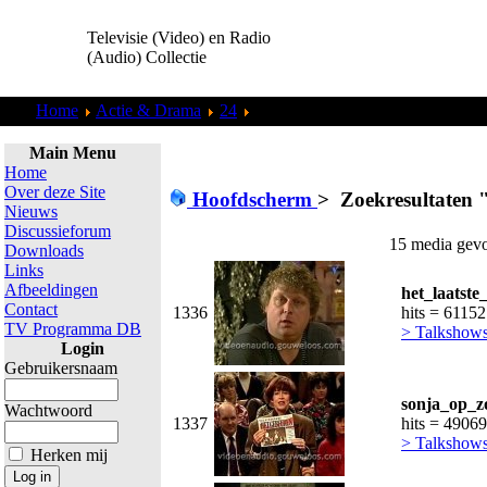
Televisie (Video) en Radio
(Audio) Collectie
Home
Actie & Drama
24
Zoekresultaten "
admin
"
Main Menu
Home
Over deze Site
Hoofdscherm
>
Zoekresultaten 
Nieuws
Discussieforum
15 media gevo
Downloads
Links
Afbeeldingen
het_laatste
Contact
1336
hits = 61152
TV Programma DB
> Talkshow
Login
Gebruikersnaam
sonja_op_z
Wachtwoord
1337
hits = 49069
> Talkshow
Herken mij