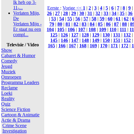
Ik heb op 3-
11-...
Eerste
:
Vorige <<
1
|
2
|
3
|
4
|
5
|
6
|
7
|
8
|
9
|
Verlaten Mijn,
26
|
27
|
28
|
29
|
30
|
31
|
32
|
33
|
34
|
35
|
36
De
|
53
|
54
|
55
|
56
|
57
|
58
|
59
|
60
|
61
|
62
|
Verlaten Mijn -
79
|
80
|
81
|
82
|
83
|
84
|
85
|
86
|
87
|
88
|
8
Er staat nu een
104
|
105
|
106
|
107
|
108
|
109
|
110
|
111
|
1
compl...
125
|
126
|
127
|
128
|
129
|
130
|
131
|
132
145
|
146
|
147
|
148
|
149
|
150
|
151
|
152
Televisie / Video
165
|
166
|
167
|
168
|
169
|
170
|
171
|
172
|
1
Show
Cabaret & Humor
Comedy
Jeugd
Muziek
Omroepen
Programma Leaders
Reclame
Loeki
Reality
Quiz
Science Fiction
Cartoon & Animatie
Actie & Drama
Crime Scene
Investigation