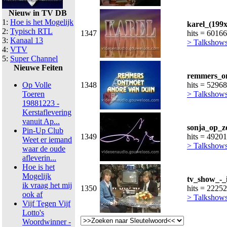
Nieuw in TV DB
1:
Hoe is het Mogelijk
karel_(199x
2:
Typisch RTL
1347
hits = 60166
3:
Kanaal 13
> Talkshow
4:
VTV
5:
Super Channel
Nieuwe Feiten
remmers_o
Op Volle
1348
hits = 52968
Toeren
> Talkshow
19881223 -
Kerstaflevering
vanuit Ap...
sonja_op_z
Pin-Up Club
1349
hits = 49201
Weet er iemand
> Talkshow
waar de oude
afleverin...
Hoe is het
Mogelijk
tv_show_-_
ik vraag het mij
1350
hits = 2225
ook af
> Talkshow
Vijf Tegen Vijf
Lotto's
Woordwinner -