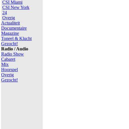
CSI Miami
CSI New York
24
Overig
Actualiteit
Documentaire
Magazine
Toneel & Klucht
Gezocht!
Radio / Audio
Radio Show
Cabaret
Mix
Hoorspel
Overig
Gezocht!