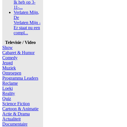
Ik heb op 3-
11-...
Verlaten Mijn,
De
Verlaten Mijn -
Er staat nu een
compl...
Televisie / Video
Show
Cabaret & Humor
Comedy
Jeugd
Muziek
Omroepen
Programma Leaders
Reclame
Loeki
Reality
Quiz
Science Fiction
Cartoon & Animatie
Actie & Drama
Actualiteit
Documentaire