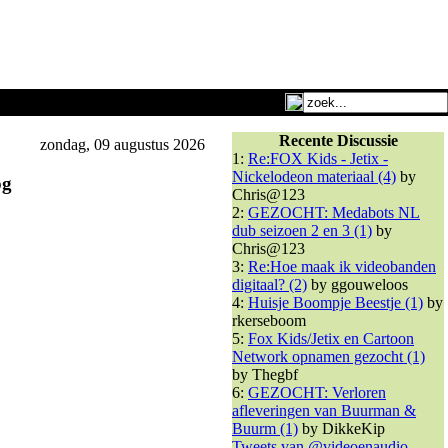
Recente Discussie
zondag, 09 augustus 2026
1:
Re:FOX Kids - Jetix -
Nickelodeon materiaal (4)
by
pg
Chris@123
2:
GEZOCHT: Medabots NL
dub seizoen 2 en 3 (1)
by
Chris@123
3:
Re:Hoe maak ik videobanden
digitaal? (2)
by ggouweloos
4:
Huisje Boompje Beestje (1)
by
rkerseboom
5:
Fox Kids/Jetix en Cartoon
Network opnamen gezocht (1)
by Thegbf
6:
GEZOCHT: Verloren
afleveringen van Buurman &
Buurm (1)
by DikkeKip
Tweets van @videoenaudio