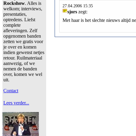
Rockshow
. Alles is
27.04.2006 15:35
welkom; interviews,
sjors
zegt:
presentaties,
optredens. Liefst
Met haar is het slechte nieuws altijd n
complete
afleveringen. Zelf
opgenomen banden
zetten we gratis voor
je over en komen
indien gewenst netjes
retour. Ruilmateriaal
aanwezig, of we
nemen de banden
over, komen we wel
uit.
Contact
Lees verder...