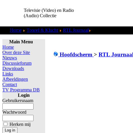
Televisie (Video) en Radio
(Audio) Collectie
Home
Toneel & Klucht
RTL Journaal
RTL Ontbijtnieuws - 
Main Menu
Home
Over deze Site
Hoofdscherm
>
RTL Journaa
Nieuws
Discussieforum
Downloads
Links
Afbeeldingen
Contact
TV Programma DB
Login
Gebruikersnaam
Wachtwoord
Herken mij