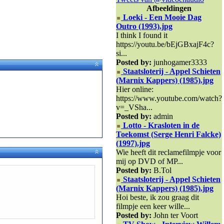
Afbeeldingen
Loeki - Een Mooie Dag
Outro (1993).jpg
I think I found it
https://youtu.be/bEjGBxajF4c?
si...
Posted by:
junhogamer3333
Staatsloterij - Appel Schieten
(Marnix Kappers) (1985).jpg
Hier online:
https://www.youtube.com/watch?
v=_VSha...
Posted by:
admin
Lotto - Krasloten in de
Toekomst (Serge Henri Falcke)
(1997).jpg
Wie heeft dit reclamefilmpje voor
mij op DVD of MP...
Posted by:
B.Tol
Staatsloterij - Appel Schieten
(Marnix Kappers) (1985).jpg
Hoi beste, ik zou graag dit
filmpje een keer wille...
Posted by:
John ter Voort