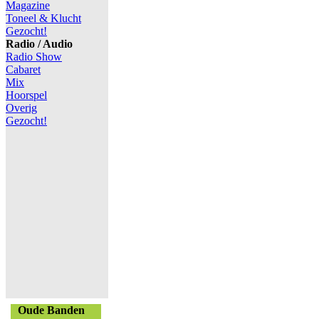
Magazine
Toneel & Klucht
Gezocht!
Radio / Audio
Radio Show
Cabaret
Mix
Hoorspel
Overig
Gezocht!
Oude Banden