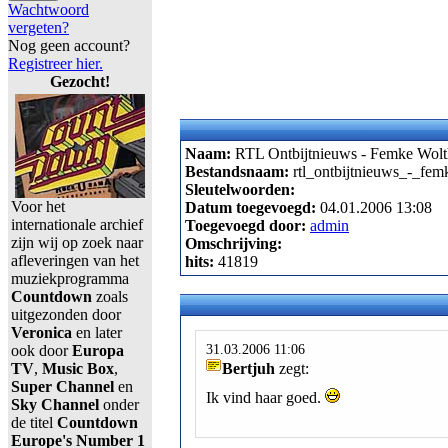
Wachtwoord
vergeten?
Nog geen account?
Registreer hier.
Gezocht!
Naam:
RTL Ontbijtnieuws - Femke Wolt
Bestandsnaam:
rtl_ontbijtnieuws_-_fe
Sleutelwoorden:
Voor het
Datum toegevoegd:
04.01.2006 13:08
internationale archief
Toegevoegd door:
admin
zijn wij op zoek naar
Omschrijving:
afleveringen van het
hits:
41819
muziekprogramma
Countdown
zoals
uitgezonden door
Veronica
en later
31.03.2006 11:06
ook door
Europa
TV
,
Music Box
,
Bertjuh
zegt:
Super Channel
en
Ik vind haar goed.
Sky Channel
onder
de titel
Countdown
Europe's Number 1