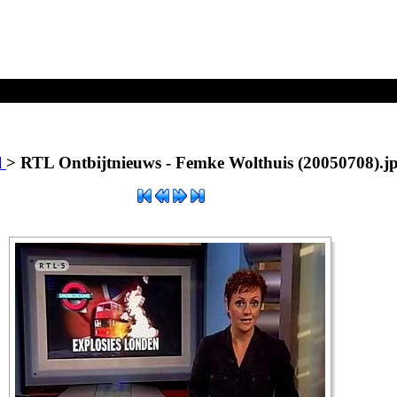
Femke Wolthuis (20050708).jpg
l
>
RTL Ontbijtnieuws - Femke Wolthuis (20050708).j