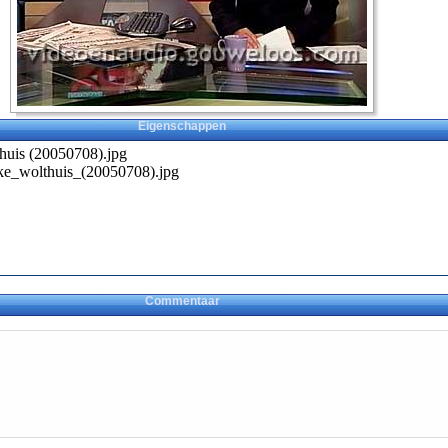
Eigenschappen
huis (20050708).jpg
mke_wolthuis_(20050708).jpg
Commentaar