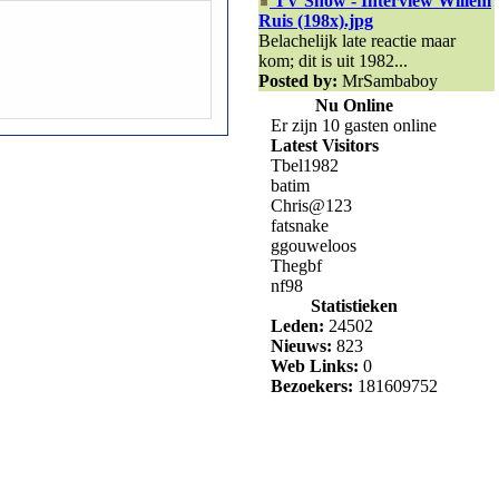
TV Show - Interview Willem
Ruis (198x).jpg
Belachelijk late reactie maar
kom; dit is uit 1982...
Posted by:
MrSambaboy
Nu Online
Er zijn 10 gasten online
Latest Visitors
Tbel1982
batim
Chris@123
fatsnake
ggouweloos
Thegbf
nf98
Statistieken
Leden:
24502
Nieuws:
823
Web Links:
0
Bezoekers:
181609752