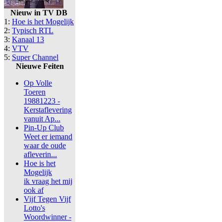
Nieuw in TV DB
1:
Hoe is het Mogelijk
2:
Typisch RTL
3:
Kanaal 13
4:
VTV
5:
Super Channel
Nieuwe Feiten
Op Volle
Toeren
19881223 -
Kerstaflevering
vanuit Ap...
Pin-Up Club
Weet er iemand
waar de oude
afleverin...
Hoe is het
Mogelijk
ik vraag het mij
ook af
Vijf Tegen Vijf
Lotto's
Woordwinner -