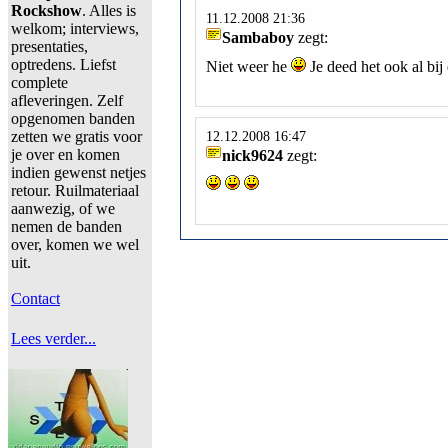
Rockshow
. Alles is
11.12.2008 21:36
welkom; interviews,
Sambaboy
zegt:
presentaties,
optredens. Liefst
Niet weer he
Je deed het ook al bi
complete
afleveringen. Zelf
opgenomen banden
zetten we gratis voor
12.12.2008 16:47
je over en komen
nick9624
zegt:
indien gewenst netjes
retour. Ruilmateriaal
aanwezig, of we
nemen de banden
over, komen we wel
uit.
Contact
Lees verder...