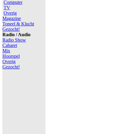
Computer
TV
Overig
Magazine
Toneel & Klucht
Gezocht!
Radio / Audio
Radio Show
Cabaret
Mix
Hoorspel
Overig
Gezocht!