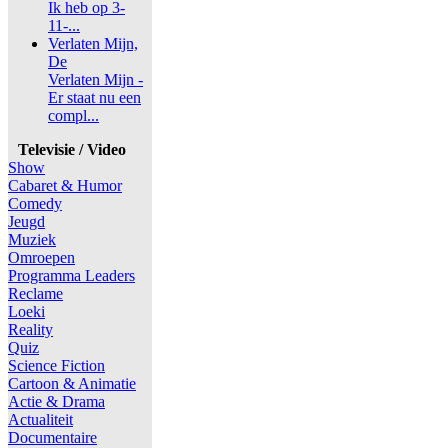
Ik heb op 3-
11-...
Verlaten Mijn,
De
Verlaten Mijn -
Er staat nu een
compl...
Televisie / Video
Show
Cabaret & Humor
Comedy
Jeugd
Muziek
Omroepen
Programma Leaders
Reclame
Loeki
Reality
Quiz
Science Fiction
Cartoon & Animatie
Actie & Drama
Actualiteit
Documentaire