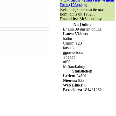
TV Show - Interview Willem
Ruis (198x).jpg
Belachelijk late reactie maar
kom; dit is uit 1982...
Posted by:
MrSambaboy
Nu Online
Er zijn 39 gasten online
Latest Visitors
batim
Chris@123
fatsnake
ggouweloos
Thegbf
nf98
MrSambaboy
Statistieken
Leden:
24501
Nieuws:
823
Web Links:
0
Bezoekers:
181431262