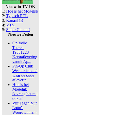
Nieuw in TV DB
1:
Hoe is het Mogelijk
2:
Typisch RTL
3:
Kanaal 13
4:
VTV
5:
Super Channel
Nieuwe Feiten
Op Volle
Toeren
19881223 -
Kerstaflevering
vanuit Ap...
Pin-Up Club
Weet er iemand
waar de oude
afleverin...
Hoe is het
Mogelijk
ik vraag het mij
ook af
Vijf Tegen Vijf
Lotto's
Woordwinner -