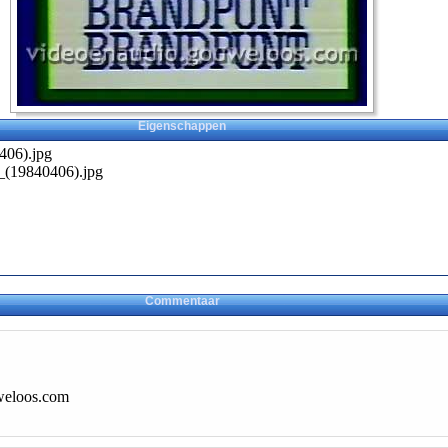
Eigenschappen
406).jpg
_(19840406).jpg
Commentaar
weloos.com