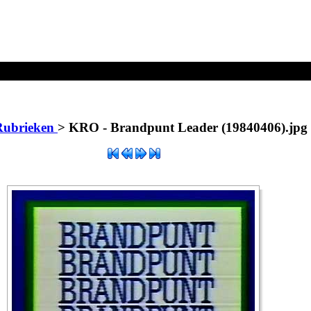
- Brandpunt Leader (19840406).jpg
 Rubrieken
>
KRO - Brandpunt Leader (19840406).jpg