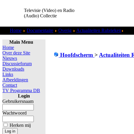
Televisie (Video) en Radio
(Audio) Collectie
Home
Documentaire
Overig
Actualiteiten Rubrieken
KRO 
Main Menu
Home
Over deze Site
Hoofdscherm
>
Actualiteiten
Nieuws
Discussieforum
Downloads
Links
Afbeeldingen
Contact
TV Programma DB
Login
Gebruikersnaam
Wachtwoord
Herken mij