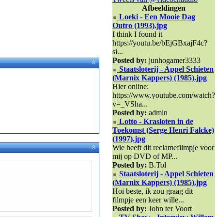
Afbeeldingen
Loeki - Een Mooie Dag
Outro (1993).jpg
I think I found it
https://youtu.be/bEjGBxajF4c?
si...
Posted by:
junhogamer3333
Staatsloterij - Appel Schieten
(Marnix Kappers) (1985).jpg
Hier online:
https://www.youtube.com/watch?
v=_VSha...
Posted by:
admin
Lotto - Krasloten in de
Toekomst (Serge Henri Falcke)
(1997).jpg
Wie heeft dit reclamefilmpje voor
mij op DVD of MP...
Posted by:
B.Tol
Staatsloterij - Appel Schieten
(Marnix Kappers) (1985).jpg
Hoi beste, ik zou graag dit
filmpje een keer wille...
Posted by:
John ter Voort