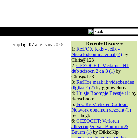
Recente Discussie
vrijdag, 07 augustus 2026
1:
Re:FOX Kids - Jetix -
Nickelodeon materiaal (4)
by
Chris@123
2:
GEZOCHT: Medabots NL
dub seizoen 2 en 3 (1)
by
Chris@123
3:
Re:Hoe maak ik videobanden
digitaal? (2)
by ggouweloos
4:
Huisje Boompje Beestje (1)
by
rkerseboom
5:
Fox Kids/Jetix en Cartoon
Network opnamen gezocht (1)
by Thegbf
6:
GEZOCHT: Verloren
afleveringen van Buurman &
Buurm (1)
by DikkeKip
Tweets van @videoenaudio