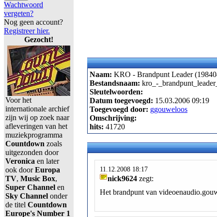
Wachtwoord
vergeten?
Nog geen account?
Registreer hier.
Gezocht!
Naam:
KRO - Brandpunt Leader (19840
Bestandsnaam:
kro_-_brandpunt_leader
Sleutelwoorden:
Voor het
Datum toegevoegd:
15.03.2006 09:19
internationale archief
Toegevoegd door:
ggouweloos
zijn wij op zoek naar
Omschrijving:
afleveringen van het
hits:
41720
muziekprogramma
Countdown
zoals
uitgezonden door
Veronica
en later
11.12.2008 18:17
ook door
Europa
TV
,
Music Box
,
nick9624
zegt:
Super Channel
en
Het brandpunt van videoenaudio.gou
Sky Channel
onder
de titel
Countdown
Europe's Number 1