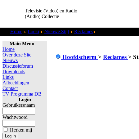
Televisie (Video) en Radio
(Audio) Collectie
Home
Loeki
Nieuwe Stijl
Reclames
Staatsloterij - Appel
Main Menu
Home
Over deze Site
Hoofdscherm
>
Reclames
>
St
Nieuws
Discussieforum
Downloads
Links
Afbeeldingen
Contact
TV Programma DB
Login
Gebruikersnaam
Wachtwoord
Herken mij