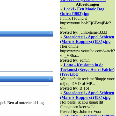
Afbeeldingen
Loeki - Een Mooie Dag
Outro (1993).jpg
I think I found it
https://youtu.be/bEjGBxajF4c?
si...
Posted by:
junhogamer3333
Staatsloterij - Appel Schieten
(Marnix Kappers) (1985).jpg
Hier online:
https://www.youtube.com/watch?
v=_VSha...
Posted by:
admin
Lotto - Krasloten in de
Toekomst (Serge Henri Falcke)
(1997).jpg
Wie heeft dit reclamefilmpje voor
mij op DVD of MP...
Posted by:
B.Tol
Staatsloterij - Appel Schieten
(Marnix Kappers) (1985).jpg
Hoi beste, ik zou graag dit
ppel. Ben al ontzettend lang
filmpje een keer wille...
Posted by:
John ter Voort