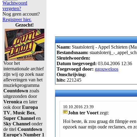
Wachtwoord
vergeten?
Nog geen account?
Registreer hier.
Gezocht!
Naam:
Staatsloterij - Appel Schieten (M
Bestandsnaam:
staatsloterij_-_appel_s
Sleutelwoorden:
Voor het
Datum toegevoegd:
03.04.2006 12:36
internationale archief
Toegevoegd door:
ggouweloos
zijn wij op zoek naar
Omschrijving:
afleveringen van het
hits:
221245
muziekprogramma
Countdown
zoals
uitgezonden door
Veronica
en later
10.10.2016 23:39
ook door
Europa
TV
,
Music Box
,
John ter Voort
zegt:
Super Channel
en
Hoi beste, ik zou graag dit filmpje een
Sky Channel
onder
opzoek naar mijn oude reclames, en zo
de titel
Countdown
Europe's Number 1