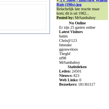
TV Show - Interview Willem
Ruis (198x).jpg
Belachelijk late reactie maar
kom; dit is uit 1982...
Posted by:
MrSambaboy
Nu Online
Er zijn 25 gasten online
Latest Visitors
batim
Chris@123
fatsnake
ggouweloos
Thegbf
nf98
MrSambaboy
Statistieken
Leden:
24501
Nieuws:
823
Web Links:
0
Bezoekers:
181361117