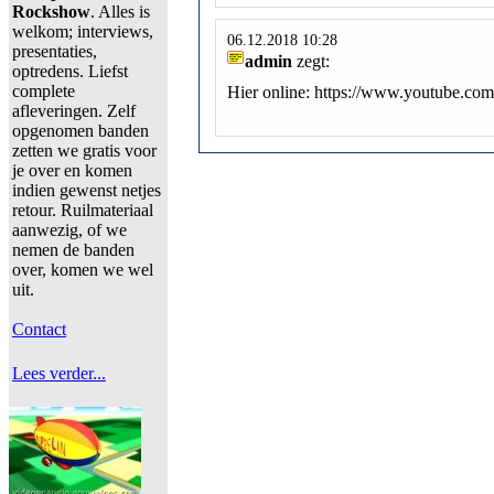
Rockshow
. Alles is
welkom; interviews,
06.12.2018 10:28
presentaties,
admin
zegt:
optredens. Liefst
complete
Hier online: https://www.youtube.
afleveringen. Zelf
opgenomen banden
zetten we gratis voor
je over en komen
indien gewenst netjes
retour. Ruilmateriaal
aanwezig, of we
nemen de banden
over, komen we wel
uit.
Contact
Lees verder...