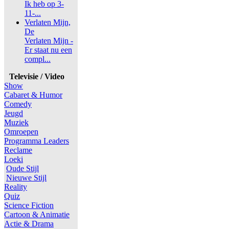
Ik heb op 3-
11-...
Verlaten Mijn,
De
Verlaten Mijn -
Er staat nu een
compl...
Televisie / Video
Show
Cabaret & Humor
Comedy
Jeugd
Muziek
Omroepen
Programma Leaders
Reclame
Loeki
Oude Stijl
Nieuwe Stijl
Reality
Quiz
Science Fiction
Cartoon & Animatie
Actie & Drama