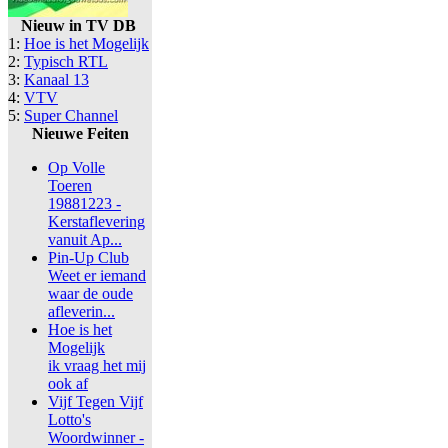
Nieuw in TV DB
1:
Hoe is het Mogelijk
2:
Typisch RTL
3:
Kanaal 13
4:
VTV
5:
Super Channel
Nieuwe Feiten
Op Volle
Toeren
19881223 -
Kerstaflevering
vanuit Ap...
Pin-Up Club
Weet er iemand
waar de oude
afleverin...
Hoe is het
Mogelijk
ik vraag het mij
ook af
Vijf Tegen Vijf
Lotto's
Woordwinner -