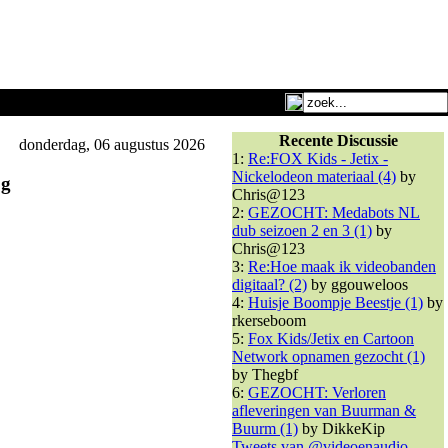
Recente Discussie
donderdag, 06 augustus 2026
1:
Re:FOX Kids - Jetix -
Nickelodeon materiaal (4)
by
pg
Chris@123
2:
GEZOCHT: Medabots NL
dub seizoen 2 en 3 (1)
by
Chris@123
3:
Re:Hoe maak ik videobanden
digitaal? (2)
by ggouweloos
4:
Huisje Boompje Beestje (1)
by
rkerseboom
5:
Fox Kids/Jetix en Cartoon
Network opnamen gezocht (1)
by Thegbf
6:
GEZOCHT: Verloren
afleveringen van Buurman &
Buurm (1)
by DikkeKip
Tweets van @videoenaudio