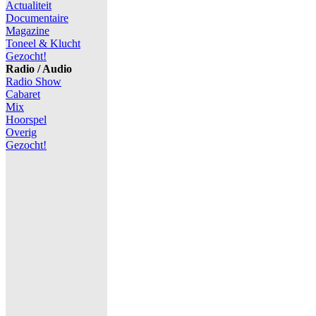
Actualiteit
Documentaire
Magazine
Toneel & Klucht
Gezocht!
Radio / Audio
Radio Show
Cabaret
Mix
Hoorspel
Overig
Gezocht!