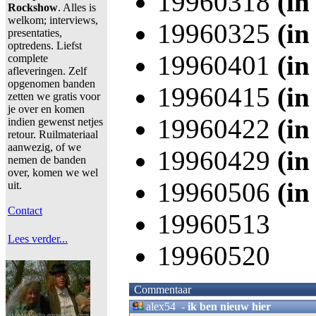
19960318
(in
Rockshow
. Alles is
welkom; interviews,
19960325
(in
presentaties,
optredens. Liefst
19960401
(in
complete
afleveringen. Zelf
opgenomen banden
19960415
(in
zetten we gratis voor
je over en komen
19960422
(in
indien gewenst netjes
retour. Ruilmateriaal
aanwezig, of we
19960429
(in
nemen de banden
over, komen we wel
19960506
(in
uit.
Contact
19960513
Lees verder...
19960520
Commentaar
alex54
-
ik ben nieuw hier