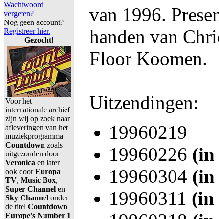
Wachtwoord
van 1996. Presen
vergeten?
Nog geen account?
handen van Chrie
Registreer hier.
Gezocht!
Floor Koomen.
Uitzendingen:
Voor het
internationale archief
zijn wij op zoek naar
19960219
afleveringen van het
muziekprogramma
Countdown
zoals
19960226
(in
uitgezonden door
Veronica
en later
19960304
(in
ook door
Europa
TV
,
Music Box
,
Super Channel
en
19960311
(in
Sky Channel
onder
de titel
Countdown
Europe's Number 1