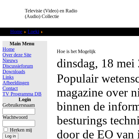
Televisie (Video) en Radio
(Audio) Collectie
Home
Loeki
Nieuwe Stijl
Main Menu
Home
Hoe is het Mogelijk
Over deze Site
dinsdag, 18 mei
Nieuws
Discussieforum
Downloads
Populair wetens
Links
Afbeeldingen
Contact
magazine over n
TV Programma DB
Login
binnen de inform
Gebruikersnaam
besturings techn
Wachtwoord
Herken mij
door de EO van i