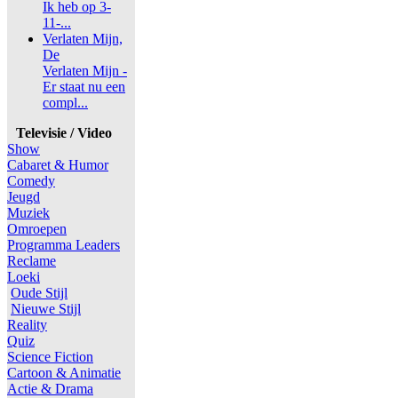
Ik heb op 3-
11-...
Verlaten Mijn,
De
Verlaten Mijn -
Er staat nu een
compl...
Televisie / Video
Show
Cabaret & Humor
Comedy
Jeugd
Muziek
Omroepen
Programma Leaders
Reclame
Loeki
Oude Stijl
Nieuwe Stijl
Reality
Quiz
Science Fiction
Cartoon & Animatie
Actie & Drama