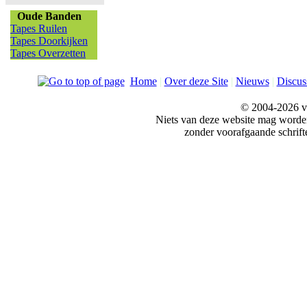
Oude Banden
Tapes Ruilen
Tapes Doorkijken
Tapes Overzetten
Home
|
Over deze Site
|
Nieuws
|
Discus
© 2004-2026 v
Niets van deze website mag word
zonder voorafgaande schrift