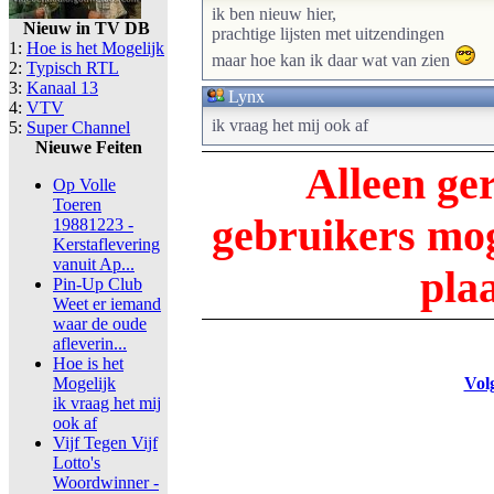
ik ben nieuw hier,
Nieuw in TV DB
prachtige lijsten met uitzendingen
1:
Hoe is het Mogelijk
maar hoe kan ik daar wat van zien
2:
Typisch RTL
3:
Kanaal 13
Lynx
4:
VTV
ik vraag het mij ook af
5:
Super Channel
Nieuwe Feiten
Alleen ge
Op Volle
Toeren
gebruikers m
19881223 -
Kerstaflevering
vanuit Ap...
pla
Pin-Up Club
Weet er iemand
waar de oude
afleverin...
Hoe is het
Mogelijk
Vol
ik vraag het mij
ook af
Vijf Tegen Vijf
Lotto's
Woordwinner -