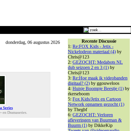
Recente Discussie
donderdag, 06 augustus 2026
1:
Re:FOX Kids - Jetix -
Nickelodeon materiaal (4)
by
Chris@123
2:
GEZOCHT: Medabots NL
dub seizoen 2 en 3 (1)
by
Chris@123
3:
Re:Hoe maak ik videobanden
digitaal? (2)
by ggouweloos
4:
Huisje Boompje Beestje (1)
by
rkerseboom
5:
Fox Kids/Jetix en Cartoon
Network opnamen gezocht (1)
a Series
by Thegbf
- en Dramaseries.
6:
GEZOCHT: Verloren
afleveringen van Buurman &
Buurm (1)
by DikkeKip
Tweets van @videoenaudio