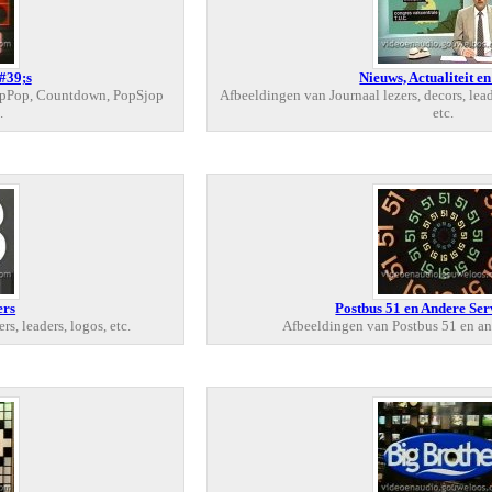
39;s
Nieuws, Actualiteit e
opPop, Countdown, PopSjop
Afbeeldingen van Journaal lezers, decors, le
.
etc.
ers
Postbus 51 en Andere Ser
, leaders, logos, etc.
Afbeeldingen van Postbus 51 en an