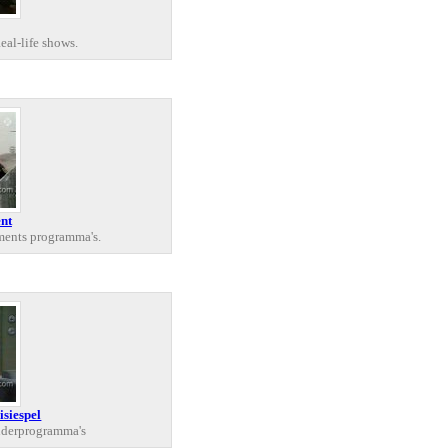
eal-life shows.
nt
ents programma's.
isiespel
nderprogramma's