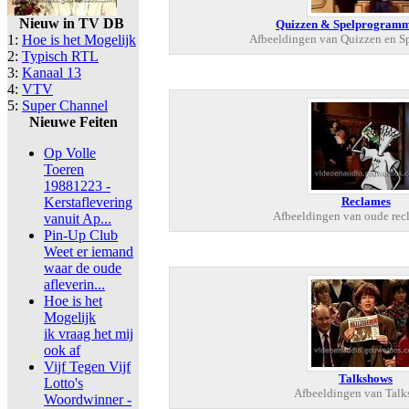
Nieuw in TV DB
Quizzen & Spelprogram
1:
Hoe is het Mogelijk
Afbeeldingen van Quizzen en S
2:
Typisch RTL
3:
Kanaal 13
4:
VTV
5:
Super Channel
Nieuwe Feiten
Op Volle
Toeren
19881223 -
Kerstaflevering
Reclames
Afbeeldingen van oude rec
vanuit Ap...
Pin-Up Club
Weet er iemand
waar de oude
afleverin...
Hoe is het
Mogelijk
ik vraag het mij
ook af
Vijf Tegen Vijf
Talkshows
Lotto's
Afbeeldingen van Tal
Woordwinner -