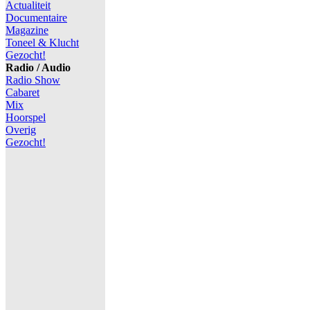
Actualiteit
Documentaire
Magazine
Toneel & Klucht
Gezocht!
Radio / Audio
Radio Show
Cabaret
Mix
Hoorspel
Overig
Gezocht!