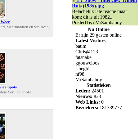
TV Show - Interview Willem
Ruis (198x).jpg
Belachelijk late reactie maar
kom; dit is uit 1982...
n Weer
Posted by:
MrSambaboy
aders, weermannen en vrouwen,
Nu Online
Er zijn 29 gasten online
Latest Visitors
batim
Chris@123
fatsnake
ggouweloos
Thegbf
nf98
MrSambaboy
Statistieken
vice Spots
Leden:
24501
dere Service Spots.
Nieuws:
823
Web Links:
0
Bezoekers:
181339777