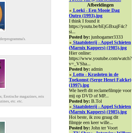
Afbeeldingen
Loeki - Een Mooie Dag
Outro (1993).jpg
I think I found it
https://youtu.be/bEjGBxajF4c?
si...
Posted by:
junhogamer3333
derprogramma's.
Staatsloterij - Appel Schieten
(Marnix Kappers) (1985).jpg
Hier online:
https://www.youtube.com/watch?
v=_VSha...
Posted by:
admin
Lotto - Krasloten in de
Toekomst (Serge Henri Falcke)
(1997).jpg
Wie heeft dit reclamefilmpje voor
mij op DVD of MP...
; Erotische magazines, reis
Posted by:
B.Tol
nes, etc. etc.
Staatsloterij - Appel Schieten
(Marnix Kappers) (1985).jpg
Hoi beste, ik zou graag dit
filmpje een keer wille...
Posted by:
John ter Voort