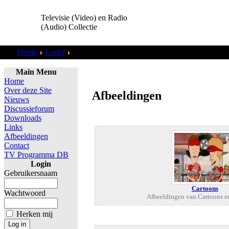
Televisie (Video) en Radio
(Audio) Collectie
Home
Loeki
Nieuwe Stijl
Main Menu
Home
Over deze Site
Afbeeldingen
Nieuws
Discussieforum
Downloads
Links
Afbeeldingen
Contact
TV Programma DB
Login
Gebruikersnaam
Cartoons
Wachtwoord
Afbeeldingen van Cartoons e
Herken mij