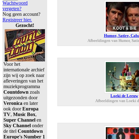
Wachtwoord
vergeten?
Nog geen account?
Registreer hier.
Gezocht!
Humor, Satire, Cab
Afbeeldingen van Humor, Satir
Voor het
internationale archief
zijn wij op zoek naar
afleveringen van het
muziekprogramma
Countdown
zoals
Loeki de Leeuw
uitgezonden door
Afbeeldingen van Loeki 
Veronica
en later
ook door
Europa
TV
,
Music Box
,
Super Channel
en
Sky Channel
onder
de titel
Countdown
Europe's Number 1