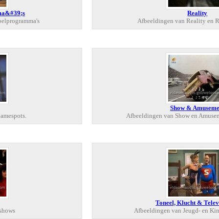
ma&#39;s
Reality
pelprogramma's
Afbeeldingen van Reality en R
Show & Amuseme
lamespots.
Afbeeldingen van Show en Amusem
Toneel, Klucht & Telev
kshows
Afbeeldingen van Jeugd- en Ki