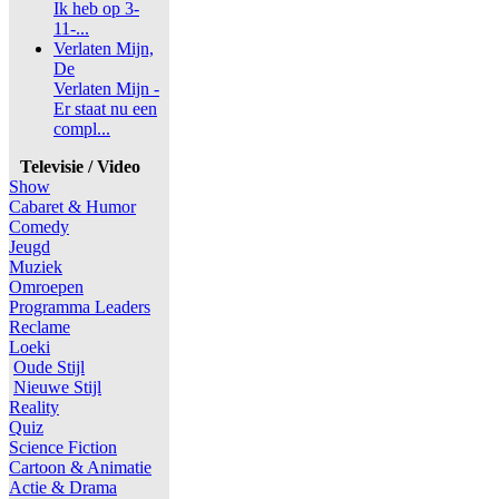
Ik heb op 3-
11-...
Verlaten Mijn,
De
Verlaten Mijn -
Er staat nu een
compl...
Televisie / Video
Show
Cabaret & Humor
Comedy
Jeugd
Muziek
Omroepen
Programma Leaders
Reclame
Loeki
Oude Stijl
Nieuwe Stijl
Reality
Quiz
Science Fiction
Cartoon & Animatie
Actie & Drama