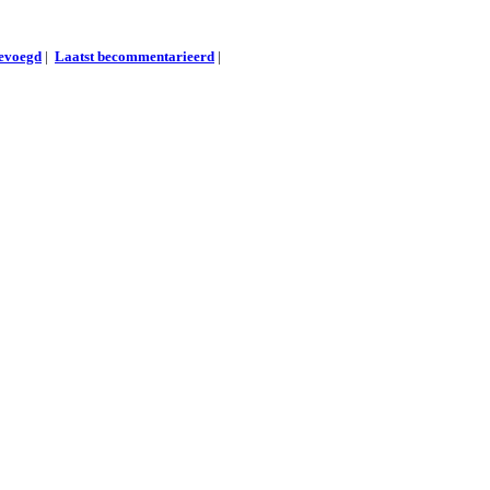
gevoegd
|
Laatst becommentarieerd
|