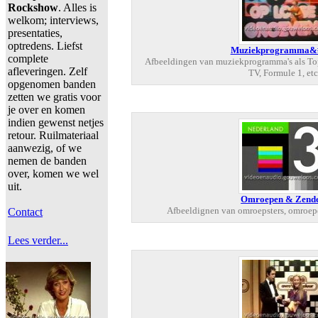
Rockshow
. Alles is
welkom; interviews,
presentaties,
optredens. Liefst
Muziekprogramma&#
complete
Afbeeldingen van muziekprogramma's als T
afleveringen. Zelf
TV, Formule 1, etc
opgenomen banden
zetten we gratis voor
je over en komen
indien gewenst netjes
retour. Ruilmateriaal
aanwezig, of we
nemen de banden
over, komen we wel
uit.
Omroepen & Zend
Afbeeldignen van omroepsters, omroepers
Contact
Lees verder...