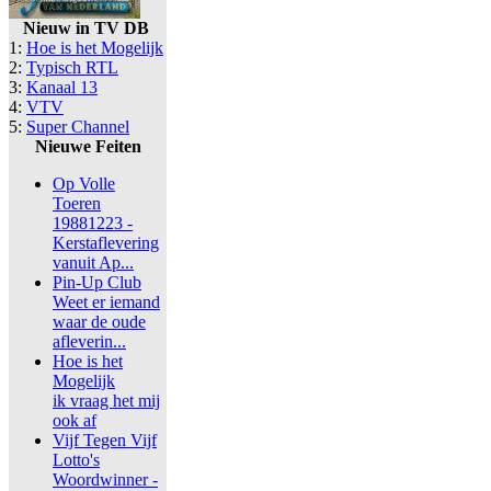
Nieuw in TV DB
1:
Hoe is het Mogelijk
2:
Typisch RTL
3:
Kanaal 13
4:
VTV
5:
Super Channel
Nieuwe Feiten
Op Volle
Toeren
19881223 -
Kerstaflevering
vanuit Ap...
Pin-Up Club
Weet er iemand
waar de oude
afleverin...
Hoe is het
Mogelijk
ik vraag het mij
ook af
Vijf Tegen Vijf
Lotto's
Woordwinner -