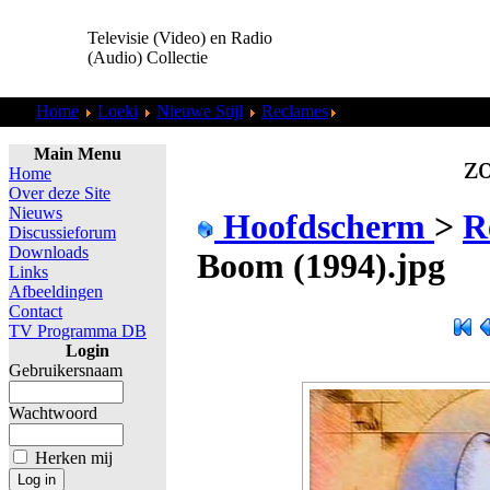
Televisie (Video) en Radio
(Audio) Collectie
Home
Loeki
Nieuwe Stijl
Reclames
Zendium - Boom (19
Main Menu
zo
Home
Over deze Site
Nieuws
Hoofdscherm
>
R
Discussieforum
Downloads
Boom (1994).jpg
Links
Afbeeldingen
Contact
TV Programma DB
Login
Gebruikersnaam
Wachtwoord
Herken mij