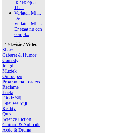
Ik heb op 3-
11-...
Verlaten Mijn,
De
Verlaten Mijn -
Er staat nu een
compl...
Televisie / Video
Show
Cabaret & Humor
Comedy
Jeugd
Muziek
Omroepen
Programma Leaders
Reclame
Loeki
Oude Stijl
Nieuwe Stijl
Reality
Quiz
Science Fiction
Cartoon & Animatie
Actie & Drama