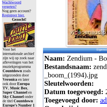
Wachtwoord
vergeten?
Nog geen account?
Registreer hier.
Gezocht!
Voor het
Eigens
internationale archief
Naam:
Zendium - Bo
zijn wij op zoek naar
afleveringen van het
Bestandsnaam:
zend
muziekprogramma
Countdown
zoals
_boom_(1994).jpg
uitgezonden door
Veronica
en later
Sleutelwoorden:
ook door
Europa
TV
,
Music Box
,
Datum toegevoegd:
Super Channel
en
Sky Channel
onder
Toegevoegd door:
a
de titel
Countdown
Europe's Number 1