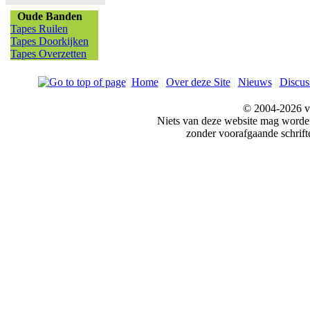
Oude Banden
Tapes Ruilen
Tapes Doorkijken
Tapes Overzetten
Home
|
Over deze Site
|
Nieuws
|
Discus
© 2004-2026 v
Niets van deze website mag word
zonder voorafgaande schrift