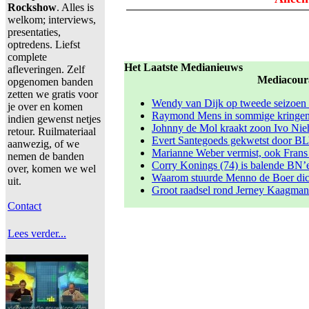
Rockshow
. Alles is
welkom; interviews,
presentaties,
optredens. Liefst
complete
Het Laatste Medianieuws
afleveringen. Zelf
Mediacour
opgenomen banden
zetten we gratis voor
Wendy van Dijk op tweede seizoen 
je over en komen
Raymond Mens in sommige kringen s
indien gewenst netjes
Johnny de Mol kraakt zoon Ivo Nieh
retour. Ruilmateriaal
Evert Santegoeds gekwetst door BLV
aanwezig, of we
Marianne Weber vermist, ook Frans 
nemen de banden
Corry Konings (74) is balende BN’er
over, komen we wel
Waarom stuurde Menno de Boer dic
uit.
Groot raadsel rond Jerney Kaagman: 
Contact
Lees verder...