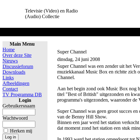
Televisie (Video) en Radio
(Audio) Collectie
Home
Main Menu
Home
Super Channel
Over deze Site
dinsdag, 24 juni 2008
Nieuws
Super Channel was een zender uit het Ver
Discussieforum
muziekkanaal Music Box en richtte zich 
Downloads
Channel.
Links
Afbeeldingen
Aan het begin zond ook Music Box nog b
Contact
titel "Best of British" uitgezonden en 
TV Programma DB
programma's uitgezonden, waaronder 
Login
Gebruikersnaam
Super Channel was geen groot succes en d
van de Benny Hill Show.
Wachtwoord
Binnen een jaar werd het station verkocht 
dat moment zond het station een stuk mind
Herken mij
In 1993 werd het station omgedoopt tot 