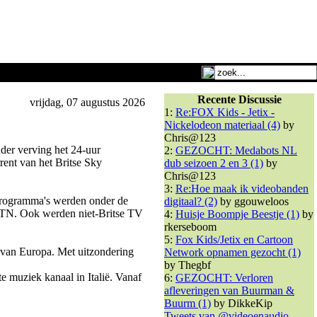
Recente Discussie
vrijdag, 07 augustus 2026
1:
Re:FOX Kids - Jetix -
Nickelodeon materiaal (4)
by
Chris@123
der verving het 24-uur
2:
GEZOCHT: Medabots NL
ent van het Britse Sky
dub seizoen 2 en 3 (1)
by
Chris@123
3:
Re:Hoe maak ik videobanden
programma's werden onder de
digitaal? (2)
by ggouweloos
 ITN. Ook werden niet-Britse TV
4:
Huisje Boompje Beestje (1)
by
rkerseboom
5:
Fox Kids/Jetix en Cartoon
t van Europa. Met uitzondering
Network opnamen gezocht (1)
by Thegbf
e muziek kanaal in Italië. Vanaf
6:
GEZOCHT: Verloren
afleveringen van Buurman &
Buurm (1)
by DikkeKip
Tweets van @videoenaudio