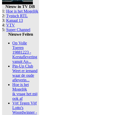
Nieuw in TV DB
1:
Hoe is het Mogelijk
2:
Typisch RTL
3:
Kanaal 13
4:
VTV
5:
Super Channel
Nieuwe Feiten
Op Volle
Toeren
19881223 -
Kerstaflevering
vanuit Ap...
Pin-Up Club
Weet er iemand
waar de oude
afleverin...
Hoe is het
Mogelijk
ik vraag het mij
ook af
Vijf Tegen Vijf
Lotto's
Woordwinner -