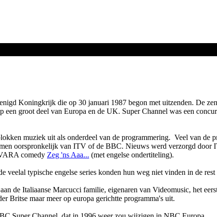
enigd Koningkrijk die op 30 januari 1987 begon met uitzenden. De zen
op een groot deel van Europa en de UK. Super Channel was een concurr
lokken muziek uit als onderdeel van de programmering. Veel van de 
kwamen oorspronkelijk van ITV of de BBC. Nieuws werd verzorgd door
de VARA comedy
Zeg 'ns Aaa...
(met engelse ondertiteling).
e veelal typische engelse series konden hun weg niet vinden in de res
aan de Italiaanse Marcucci familie, eigenaren van Videomusic, het eerst
er Britse maar meer op europa gerichtte programma's uit.
NBC Super Channel, dat in 1996 weer zou wijzigen in NBC Europa.