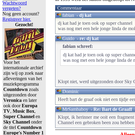
Wachtwoord
Commentaar
vergeten?
Nog geen account?
fabian
-
dj kat
Registreer hier.
dj kat had je toen ook op super channel
Gezocht!
was nog met een hele jonge linda de mo
Guido
-
re: dj kat
fabian schreef:
dj kat had je toen ook op super chann
was nog met een hele jonge linda de 
Voor het
internationale archief
zijn wij op zoek naar
afleveringen van het
Klopt niet, werd uitgezonden door Sky 
muziekprogramma
Countdown
zoals
Dominic
uitgezonden door
Heeft bart de graaf ook niet een tijdje
Veronica
en later
ook door
Europa
MrSambaboy
-
Re: Bart de Graaff
TV
,
Music Box
,
Super Channel
en
Klopt, ik herinner me ooit een fragment
Sky Channel
onder
Channel een gebroken been zou hebben
de titel
Countdown
Europe's Number 1
Alleen