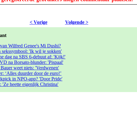
< Vorige
Volgende >
ant
van Wilfred Genee's Mi Dushi?
ekssymbool: 'Ik wil je sokken'
e dag na SBS 6-debuut af: 'Kijk!'
D na Borsato-blunder: 'Pispaal'
Bauer weet niets: 'Verdwenen'
: ‘Alles duurder door de euro!’
kpick in NPO-app? 'Door Pride'
'Ze heette eigenlijk Christina'