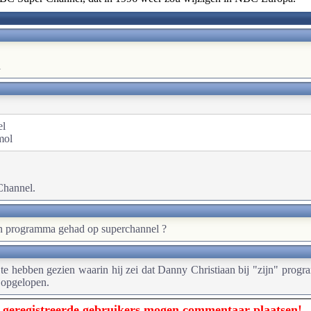
l
el
mol
Channel.
 een programma gehad op superchannel ?
 te hebben gezien waarin hij zei dat Danny Christiaan bij "zijn" prog
 opgelopen.
 geregistreerde gebruikers mogen commentaar plaatsen!