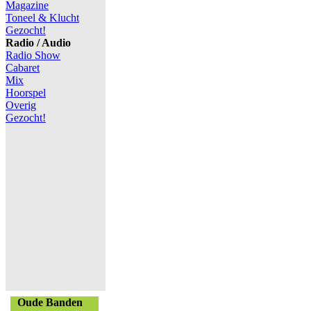
Magazine
Toneel & Klucht
Gezocht!
Radio / Audio
Radio Show
Cabaret
Mix
Hoorspel
Overig
Gezocht!
Oude Banden