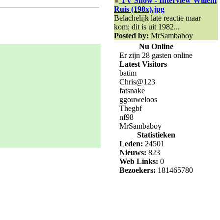
TV Show - Interview Willem
Ruis (198x).jpg
Belachelijk late reactie maar
kom; dit is uit 1982...
Posted by:
MrSambaboy
Nu Online
Er zijn 28 gasten online
Latest Visitors
batim
Chris@123
fatsnake
ggouweloos
Thegbf
nf98
MrSambaboy
Statistieken
Leden:
24501
Nieuws:
823
Web Links:
0
Bezoekers:
181465780