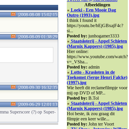
Afbeeldingen
Loeki - Een Mooie Dag
|
2008-08-08 15:02:15
Outro (1993).jpg
I think I found it
https://youtu.be/bEjGBxajF4c?
si...
Posted by:
junhogamer3333
|
2008-08-09 01:38:29
Staatsloterij - Appel Schieten
(Marnix Kappers) (1985).jpg
Hier online:
https://www.youtube.com/watch?
v=_VSha...
Posted by:
admin
Lotto - Krasloten in de
Toekomst (Serge Henri Falcke)
(1997).jpg
|
2008-09-30 16:32:35
Wie heeft dit reclamefilmpje voor
mij op DVD of MP...
Posted by:
B.Tol
Staatsloterij - Appel Schieten
|
2009-06-29 12:01:13
(Marnix Kappers) (1985).jpg
ramma Superscore (?) op Super-
Hoi beste, ik zou graag dit
filmpje een keer wille...
Posted by:
John ter Voort