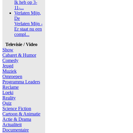
Ik heb op 3-
11-...
Verlaten Mijn,
De
Verlaten Mijn -
Er staat nu een
compl...
Televisie / Video
Show
Cabaret & Humor
Comedy
Jeugd
Muziek
Omroepen
Programma Leaders
Reclame
Loeki
Reality
Quiz
Science Fiction
Cartoon & Animatie
Actie & Drama
Actualiteit
Documentaire