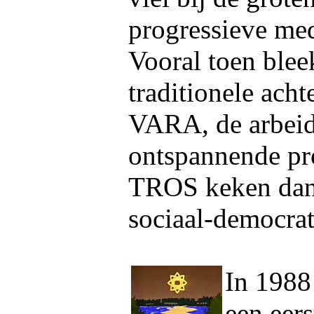
progressieve med
Vooral toen blee
traditionele ach
VARA, de arbeide
ontspannende pr
TROS keken dan
sociaal-democra
In 1988
een eers