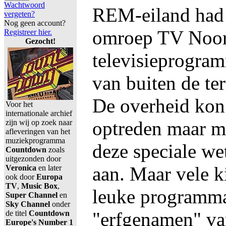
Wachtwoord
REM-eiland had 
vergeten?
Nog geen account?
omroep TV Noord
Registreer hier.
Gezocht!
televisieprogra
van buiten de ter
De overheid kon 
Voor het
internationale archief
optreden maar m
zijn wij op zoek naar
afleveringen van het
muziekprogramma
deze speciale we
Countdown
zoals
uitgezonden door
aan. Maar vele k
Veronica
en later
ook door
Europa
TV
,
Music Box
,
leuke programma
Super Channel
en
Sky Channel
onder
"erfgenamen" va
de titel
Countdown
Europe's Number 1