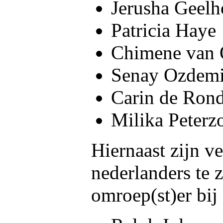
Jerusha Geel
Patricia Haye
Chimene van 
Senay Ozdemi
Carin de Ron
Milika Peterz
Hiernaast zijn v
nederlanders te 
omroep(st)er bij