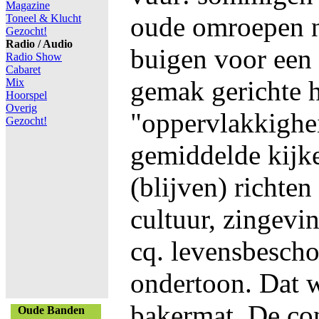
Magazine
oude omroepen n
Toneel & Klucht
Gezocht!
Radio / Audio
buigen voor een 
Radio Show
Cabaret
gemak gerichte 
Mix
Hoorspel
Overig
"oppervlakkighe
Gezocht!
gemiddelde kijk
(blijven) richten
cultuur, zingevin
cq. levensbesch
ondertoon. Dat 
bakermat. De con
Oude Banden