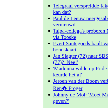
Telegraaf verspreidde fa
kan dat?
Paul de Leeuw neergesabel
vernieuwd'
Talpa-collega's proberen 
via Tooske
Evert Santegoeds baalt va
bonuskaart
Jan Slagter (72) naar SB
(77)? 'Nee!'
'Madonna wilde op Pride
keurde het af'
Jeroen van der Boom verb
Ren� Froger
Johnny de Mol: 'Moet Mar
geven?'