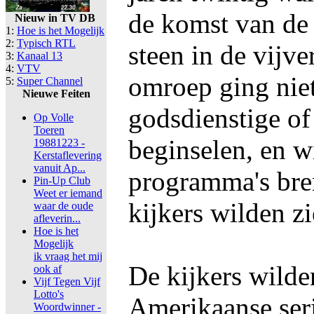
de komst van de
Nieuw in TV DB
1:
Hoe is het Mogelijk
2:
Typisch RTL
steen in de vijv
3:
Kanaal 13
4:
VTV
omroep ging niet
5:
Super Channel
Nieuwe Feiten
godsdienstige of
Op Volle
Toeren
beginselen, en w
19881223 -
Kerstaflevering
vanuit Ap...
programma's bre
Pin-Up Club
Weet er iemand
kijkers wilden zi
waar de oude
afleverin...
Hoe is het
Mogelijk
ik vraag het mij
De kijkers wilde
ook af
Vijf Tegen Vijf
Lotto's
Amerikaanse ser
Woordwinner -