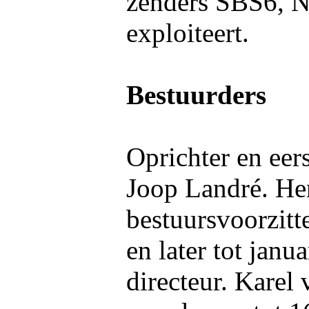
zenders SBS6, N
exploiteert.
Bestuurders
Oprichter en eer
Joop Landré. He
bestuursvoorzitt
en later tot jan
directeur. Kare