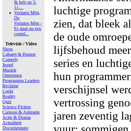
Ik heb op 3-
luchtige progra
11-...
Verlaten Mijn,
De
zien, dat bleek 
Verlaten Mijn -
Er staat nu een
de oude omroepe
compl...
Televisie / Video
lijfsbehoud mee
Show
Cabaret & Humor
series en luchti
Comedy
Jeugd
Muziek
hun programmeri
Omroepen
Programma Leaders
verschijnsel werd
Reclame
Loeki
Reality
vertrossing geno
Quiz
Science Fiction
jaren zeventig la
Cartoon & Animatie
Actie & Drama
Actualiteit
vuur: sommigen 
Documentaire