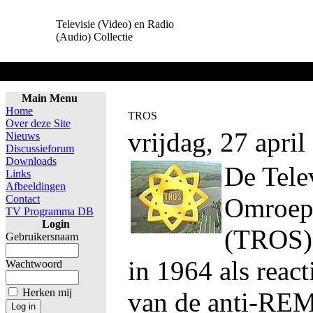
Televisie (Video) en Radio
(Audio) Collectie
Home
Main Menu
Home
TROS
Over deze Site
vrijdag, 27 apri
Nieuws
Discussieforum
Downloads
De Tele
Links
Afbeeldingen
Contact
Omroep 
TV Programma DB
Login
(TROS) 
Gebruikersnaam
in 1964 als reac
Wachtwoord
Herken mij
van de anti-REM