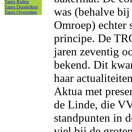
Tapes Ruilen
Tapes Doorkijken
was (behalve bij
Tapes Overzetten
Omroep) echter s
principe. De TR
jaren zeventig oo
bekend. Dit kwa
haar actualiteit
Aktua met prese
de Linde, die V
standpunten in d
viel bij de grote