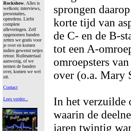
Rockshow
. Alles is
sprongen daarop 
welkom; interviews,
presentaties,
korte tijd van a
optredens. Liefst
complete
afleveringen. Zelf
de C- en de B-sta
opgenomen banden
zetten we gratis voor
tot een A-omroe
je over en komen
indien gewenst netjes
retour. Ruilmateriaal
omroepsters van
aanwezig, of we
nemen de banden
over (o.a. Mary
over, komen we wel
uit.
Contact
In het verzuilde
Lees verder...
waarin de deelne
jaren twintig wa