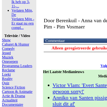
Ik heb op 3-
11-...
Verlaten Mijn,
De
Verlaten Mijn -
Door Berenkuil - Anna van de
Er staat nu een
Pim - Pim Vosmaer
compl...
Televisie / Video
Show
Commentaar
Cabaret & Humor
Alleen geregistreerde gebrui
Comedy
Jeugd
Muziek
Omroepen
Programma Leaders
Vol
Reclame
Het Laatste Medianieuws
Loeki
Medi
Reality
Quiz
Victor Vlam: 'Evert Sante
Science Fiction
gewoon sorry!'
Cartoon & Animatie
Actie & Drama
Anniko van Santen pissig 
Actualiteit
sluit dit af'
Documentaire