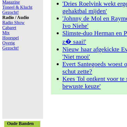
Magazine
'Dries Roelvink wekt erg
Toneel & Klucht
gehaktbal mijden'
Gezocht!
'Johnny de Mol en Raym
Radio / Audio
Radio Show
Ivo Niehe'
Cabaret
Slimste-duo Herman en Pa
Mix
Hoorspel
z� saai!'
Overig
Gezocht!
Nieuw haar afgekickte Ev
'Niet mooi'
Evert Santegoeds woest 
schut zette?
Kees Tol ontkent voor te 
bewuste keuze'
Oude Banden