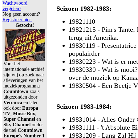
Wachtwoord
Seizoen 1982-1983:
vergeten?
Nog geen account?
Registreer hier.
19821110
Gezocht!
19821215 - Pim's Tante; 
terug uit Amerika.
19830119 - Presentatrice
populairder
19830223 - Wat is er me
Voor het
19830330 - Wat is mooi?
internationale archief
zijn wij op zoek naar
over de muziek op Kanaa
afleveringen van het
19830504 - Een Beetje Ve
muziekprogramma
Countdown
zoals
uitgezonden door
Veronica
en later
Seizoen 1983-1984:
ook door
Europa
TV
,
Music Box
,
19831014 - Alles Onder 
Super Channel
en
Sky Channel
onder
19831111 - 't Absolute E
de titel
Countdown
19831209 - Lang Zal Hij
Europe's Number 1