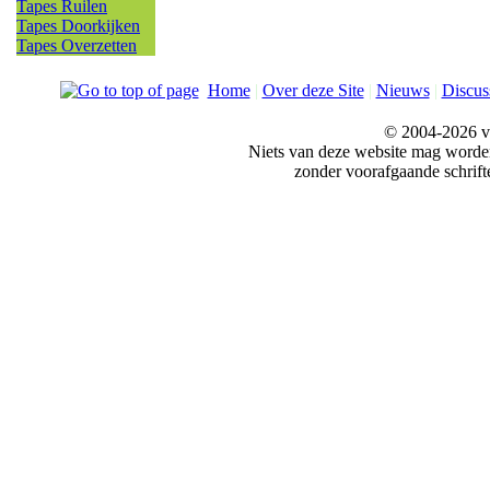
Tapes Ruilen
Tapes Doorkijken
Tapes Overzetten
Home
|
Over deze Site
|
Nieuws
|
Discus
© 2004-2026 v
Niets van deze website mag word
zonder voorafgaande schrift