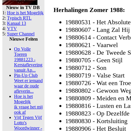
Nieuw in TV DB
Herhalingen Zomer 1988:
1:
Hoe is het Mogelijk
2:
Typisch RTL
19880531 - Het Absolute
3:
Kanaal 13
4:
VTV
19880607 - Lang Zal Hij
5:
Super Channel
19880614 - Contact Ver
Nieuwe Feiten
19880621 - Vaarwel
Op Volle
19880628 - De Tweede 
Toeren
19880705 - Geen Stijl
19881223 -
Kerstaflevering
19880712 - Son
vanuit Ap...
19880719 - Valse Start
Pin-Up Club
Weet er iemand
19880726 - Wat een Tro
waar de oude
19880802 - Gewoon We
afleverin...
Hoe is het
19880809 - Meiden en M
Mogelijk
19880816 - Lusten en La
ik vraag het mij
ook af
19880823 - Op Dezelfde 
Vijf Tegen Vijf
19880830 - Kortsluiting
Lotto's
19880906 - Het Besluit
Woordwinner -