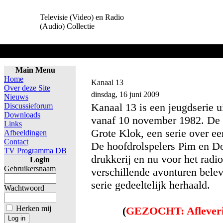
Televisie (Video) en Radio
(Audio) Collectie
Home
Main Menu
Home
Kanaal 13
Over deze Site
dinsdag, 16 juni 2009
Nieuws
Kanaal 13 is een jeugdserie
Discussieforum
Downloads
vanaf 10 november 1982. De 
Links
Grote Klok, een serie over e
Afbeeldingen
Contact
De hoofdrolspelers Pim en Do
TV Programma DB
drukkerij en nu voor het radi
Login
Gebruikersnaam
verschillende avonturen bele
serie gedeeltelijk herhaald.
Wachtwoord
Herken mij
(
GEZOCHT: Aflever