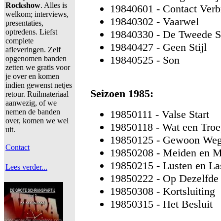
Rockshow
. Alles is
19840601 - Contact Ver
welkom; interviews,
19840302 - Vaarwel
presentaties,
optredens. Liefst
19840330 - De Tweede 
complete
19840427 - Geen Stijl
afleveringen. Zelf
19840525 - Son
opgenomen banden
zetten we gratis voor
je over en komen
indien gewenst netjes
Seizoen 1985:
retour. Ruilmateriaal
aanwezig, of we
nemen de banden
19850111 - Valse Start
over, komen we wel
19850118 - Wat een Tro
uit.
19850125 - Gewoon We
Contact
19850208 - Meiden en M
19850215 - Lusten en La
Lees verder...
19850222 - Op Dezelfde 
19850308 - Kortsluiting
19850315 - Het Besluit