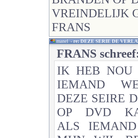
VREINDELIJK 
FRANS
manel
-
re: DEZE SERIE DE VERL
FRANS schreef
IK HEB NOU
IEMAND W
DEZE SEIRE 
OP DVD KA
ALS IEMAND