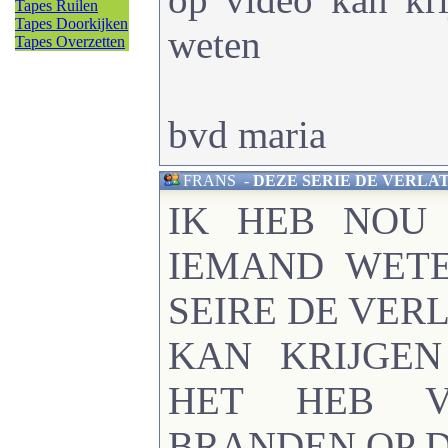
Tapes Ruilen
Tapes Doorkijken
weten
Tapes Overzetten
bvd maria
FRANS
-
DEZE SERIE DE VERLAT
IK HEB NOU
IEMAND WETE
SEIRE DE VER
KAN KRIJGEN
HET HEB V
BRANDEN OP D