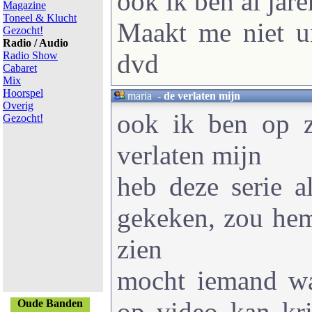
ook ik ben al jar
Magazine
Toneel & Klucht
Maakt me niet ui
Gezocht!
Radio / Audio
dvd
Radio Show
Cabaret
Mix
Hoorspel
maria
-
de verlaten mijn
Overig
ook ik ben op z
Gezocht!
verlaten mijn
heb deze serie a
gekeken, zou hem
zien
mocht iemand w
op video kan kri
Oude Banden