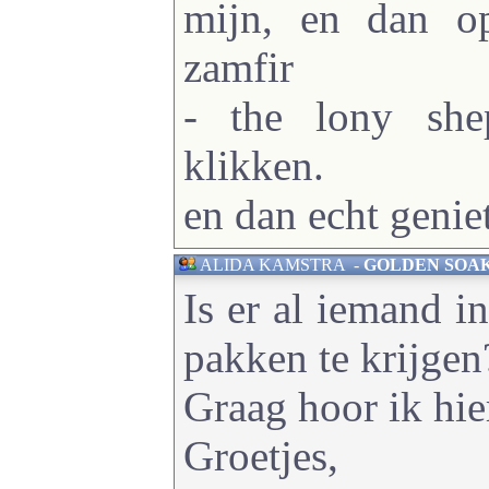
mijn, en dan o
zamfir
- the lony she
klikken.
en dan echt genie
ALIDA KAMSTRA
-
GOLDEN SOAK - 
Is er al iemand in
pakken te krijgen
Graag hoor ik hier
Groetjes,