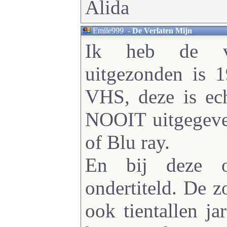
Alida
Emile999
-
De Verlaten Mijn
Ik heb de vo
uitgezonden is 
VHS, deze is ech
NOOIT uitgegev
of Blu ray.
En bij deze o
ondertiteld. De z
ook tientallen ja