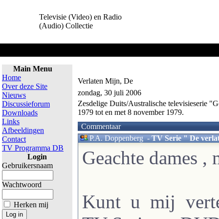
Televisie (Video) en Radio
(Audio) Collectie
Home
Main Menu
Home
Verlaten Mijn, De
Over deze Site
zondag, 30 juli 2006
Nieuws
Zesdelige Duits/Australische televisieserie
Discussieforum
1979 tot en met 8 november 1979.
Downloads
Links
Commentaar
Afbeeldingen
P.A. Doppenberg
-
TV Serie " De verla
Contact
TV Programma DB
Geachte dames , m
Login
Gebruikersnaam
Wachtwoord
Kunt u mij vert
Herken mij