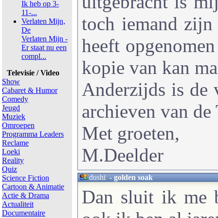
uitgebracht is m
Ik heb op 3-
11-...
toch iemand zijn 
Verlaten Mijn,
De
Verlaten Mijn -
heeft opgenomen 
Er staat nu een
compl...
kopie van kan m
Televisie / Video
Show
Anderzijds is de v
Cabaret & Humor
Comedy
archieven van de
Jeugd
Muziek
Omroepen
Met groeten,
Programma Leaders
Reclame
M.Deelder
Loeki
Reality
Quiz
dushi
-
golden soak
Science Fiction
Cartoon & Animatie
Dan sluit ik me 
Actie & Drama
Actualiteit
Documentaire