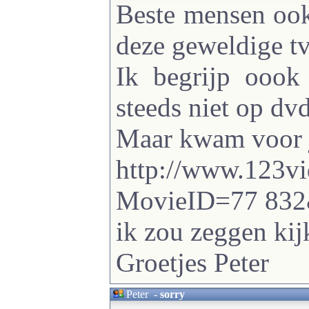
Beste mensen ook
deze geweldige tv
Ik begrijp oook
steeds niet op dvd 
Maar kwam voor ju
http://www.123vi
MovieID=77 83
ik zou zeggen kij
Groetjes Peter
Peter
-
sorry