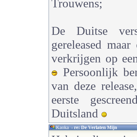
Trouwens;
De Duitse vers
gereleased maar 
verkrijgen op e
Persoonlijk be
van deze release
eerste gescree
Duitsland
Kaoka
-
re: De Verlaten Mijn