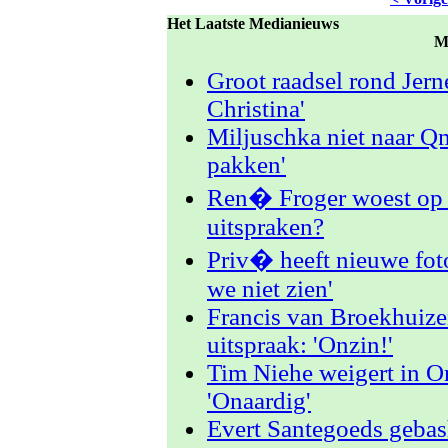
Het Laatste Medianieuws
M
Groot raadsel rond Jern
Christina'
Miljuschka niet naar Qm
pakken'
Ren� Froger woest op 
uitspraken?
Priv� heeft nieuwe fot
we niet zien'
Francis van Broekhuize
uitspraak: 'Onzin!'
Tim Niehe weigert in Or
'Onaardig'
Evert Santegoeds gebas