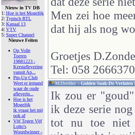
dat deze serie nie
Nieuw in TV DB
Men zei hoe meer
1:
Hoe is het Mogelijk
2:
Typisch RTL
3:
Kanaal 13
dat hij als nog w
4:
VTV
5:
Super Channel
Nieuwe Feiten
Op Volle
Groetjes D.Zond
Toeren
19881223 -
Tel: 058 2666370
Kerstaflevering
vanuit Ap...
Pin-Up Club
Weet er iemand
M.Deelder
-
Golden Soak-De Verlaten 
waar de oude
Ik zou er "goud"
afleverin...
Hoe is het
Mogelijk
ik deze serie nog
ik vraag het mij
ook af
tot nu toe nie
Vijf Tegen Vijf
Lotto's
Woordwinner -