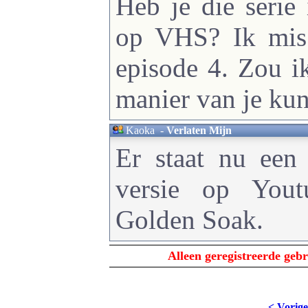
Heb je die serie
op VHS? Ik mis 
episode 4. Zou i
manier van je ku
Kaoka
-
Verlaten Mijn
Er staat nu een 
versie op Yout
Golden Soak.
Alleen geregistreerde ge
< Vorige