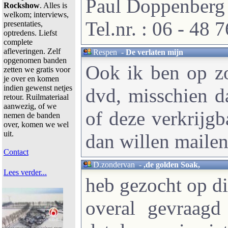
Paul Doppenberg
Rockshow
. Alles is
welkom; interviews,
Tel.nr. : 06 - 48 
presentaties,
optredens. Liefst
complete
afleveringen. Zelf
Respen
-
De verlaten mijn
opgenomen banden
Ook ik ben op zo
zetten we gratis voor
je over en komen
indien gewenst netjes
dvd, misschien da
retour. Ruilmateriaal
aanwezig, of we
of deze verkrijgba
nemen de banden
over, komen we wel
uit.
dan willen maile
Contact
D.zondervan
-
,de golden Soak,
Lees verder...
heb gezocht op di
overal gevraag