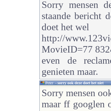
Sorry mensen d
staande bericht d
doet het wel
http://www.123vi
MovieID=77 83
even de reclam
genieten maar.
Peter
-
sorry ook deze doet het niet
Sorry mensen ook 
maar ff googlen 