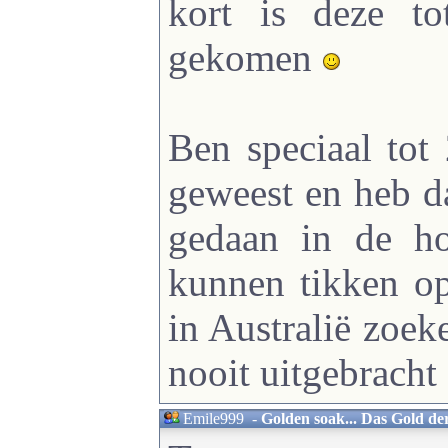
kort is deze to
gekomen
Ben speciaal tot 
geweest en heb d
gedaan in de h
kunnen tikken op
in Australië zoe
nooit uitgebracht 
Emile999
-
Golden soak... Das Gold de