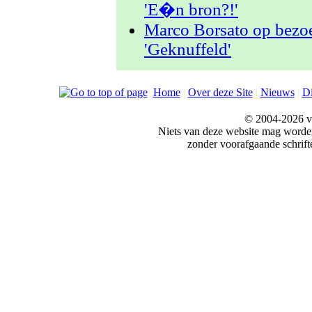
'E�n bron?!'
Marco Borsato op bezo
'Geknuffeld'
Home
|
Over deze Site
|
Nieuws
|
Di
© 2004-2026 v
Niets van deze website mag word
zonder voorafgaande schrift