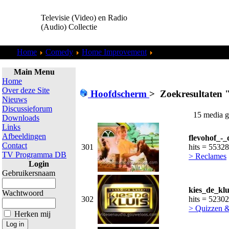
Televisie (Video) en Radio
(Audio) Collectie
Home
Comedy
Home Improvement
Zoekresultaten "
ggouw
Main Menu
Home
Over deze Site
Hoofdscherm
>
Zoekresultaten 
Nieuws
Discussieforum
15 media g
Downloads
Links
Afbeeldingen
flevohof_-_
Contact
301
hits = 55328
TV Programma DB
> Reclames
Login
Gebruikersnaam
kies_de_klu
Wachtwoord
302
hits = 52302
> Quizzen 
Herken mij