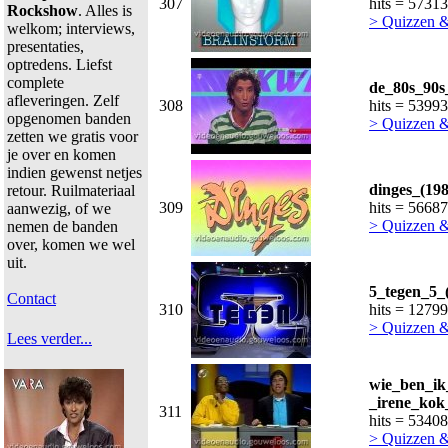
307
hits = 57313
Rockshow
. Alles is
> Quizzen 
welkom; interviews,
presentaties,
optredens. Liefst
complete
de_80s_90s
afleveringen. Zelf
308
hits = 53993
opgenomen banden
> Quizzen 
zetten we gratis voor
je over en komen
indien gewenst netjes
dinges_(198
retour. Ruilmateriaal
309
hits = 56687
aanwezig, of we
> Quizzen 
nemen de banden
over, komen we wel
uit.
5_tegen_5_
Contact
310
hits = 1279
> Quizzen 
Lees verder...
wie_ben_ik
_irene_kok
311
hits = 53408
> Quizzen 