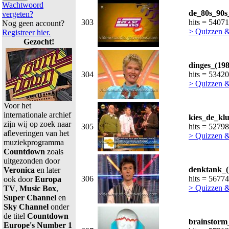
Wachtwoord
de_80s_90s
vergeten?
303
hits = 54071
Nog geen account?
> Quizzen 
Registreer hier.
Gezocht!
dinges_(198
304
hits = 53420
> Quizzen 
Voor het
internationale archief
kies_de_klu
zijn wij op zoek naar
305
hits = 52798
afleveringen van het
> Quizzen 
muziekprogramma
Countdown
zoals
uitgezonden door
denktank_(
Veronica
en later
306
hits = 56774
ook door
Europa
> Quizzen 
TV
,
Music Box
,
Super Channel
en
Sky Channel
onder
de titel
Countdown
brainstorm
Europe's Number 1