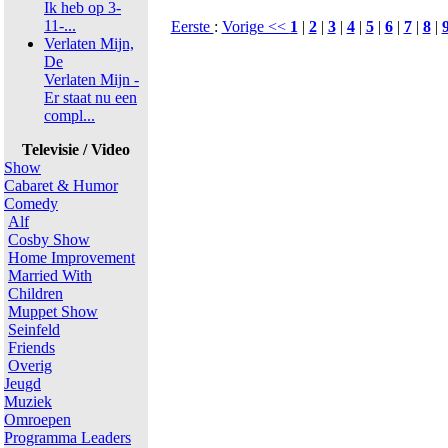
Ik heb op 3-
11-...
Eerste
:
Vorige <<
1
|
2
|
3
|
4
|
5
|
6
|
7
|
8
|
Verlaten Mijn,
De
Verlaten Mijn -
Er staat nu een
compl...
Televisie / Video
Show
Cabaret & Humor
Comedy
Alf
Cosby Show
Home Improvement
Married With
Children
Muppet Show
Seinfeld
Friends
Overig
Jeugd
Muziek
Omroepen
Programma Leaders