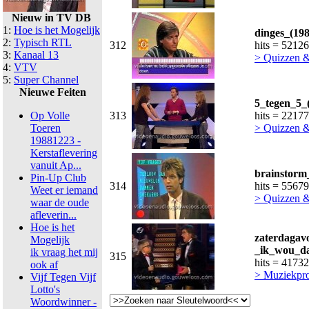
Nieuw in TV DB
1:
Hoe is het Mogelijk
dinges_(198
2:
Typisch RTL
312
hits = 52126
3:
Kanaal 13
> Quizzen 
4:
VTV
5:
Super Channel
Nieuwe Feiten
5_tegen_5_
Op Volle
313
hits = 2217
Toeren
> Quizzen 
19881223 -
Kerstaflevering
vanuit Ap...
brainstorm
Pin-Up Club
314
hits = 55679
Weet er iemand
> Quizzen 
waar de oude
afleverin...
Hoe is het
zaterdagav
Mogelijk
_ik_wou_da
ik vraag het mij
315
hits = 41732
ook af
> Muziekpr
Vijf Tegen Vijf
Lotto's
Woordwinner -