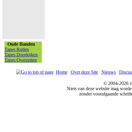
Oude Banden
Tapes Ruilen
Tapes Doorkijken
Tapes Overzetten
Home
|
Over deze Site
|
Nieuws
|
Discus
© 2004-2026 v
Niets van deze website mag word
zonder voorafgaande schrift