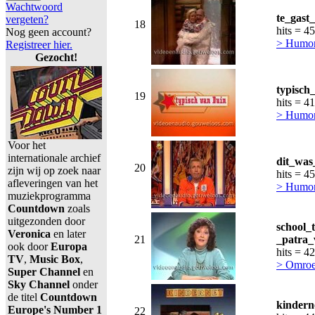
Wachtwoord
te_gast
vergeten?
18
hits = 4
Nog geen account?
> Humor,
Registreer hier.
Gezocht!
typisch
19
hits = 4
> Humor,
Voor het
internationale archief
dit_was
20
zijn wij op zoek naar
hits = 4
afleveringen van het
> Humor,
muziekprogramma
Countdown
zoals
uitgezonden door
school_
Veronica
en later
21
_patra_
ook door
Europa
hits = 4
TV
,
Music Box
,
> Omroe
Super Channel
en
Sky Channel
onder
de titel
Countdown
kindern
Europe's Number 1
22