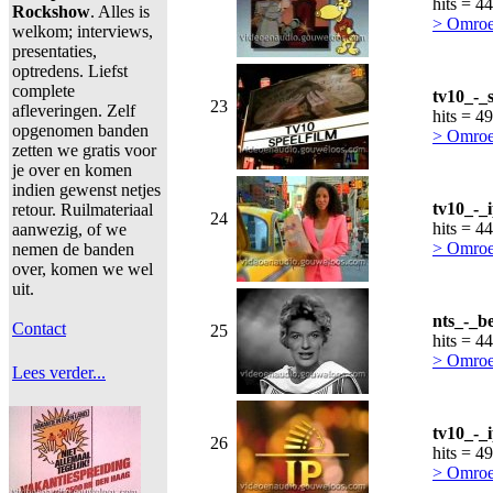
hits = 4
Rockshow
. Alles is
> Omroe
welkom; interviews,
presentaties,
optredens. Liefst
complete
tv10_-_
23
afleveringen. Zelf
hits = 4
opgenomen banden
> Omroe
zetten we gratis voor
je over en komen
indien gewenst netjes
tv10_-_
retour. Ruilmateriaal
24
hits = 4
aanwezig, of we
> Omroe
nemen de banden
over, komen we wel
uit.
nts_-_b
Contact
25
hits = 4
> Omroe
Lees verder...
tv10_-_
26
hits = 4
> Omroe