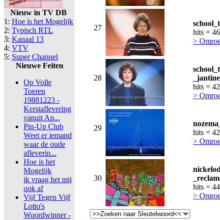
Nieuw in TV DB
1:
Hoe is het Mogelijk
school_
27
2:
Typisch RTL
hits = 4
3:
Kanaal 13
> Omroe
4:
VTV
5:
Super Channel
Nieuwe Feiten
school_
28
_jantin
Op Volle
hits = 4
Toeren
> Omroe
19881223 -
Kerstaflevering
vanuit Ap...
nozema_
Pin-Up Club
29
hits = 4
Weet er iemand
> Omroe
waar de oude
afleverin...
Hoe is het
nickelo
Mogelijk
30
_reclam
ik vraag het mij
hits = 4
ook af
> Omroe
Vijf Tegen Vijf
Lotto's
Woordwinner -