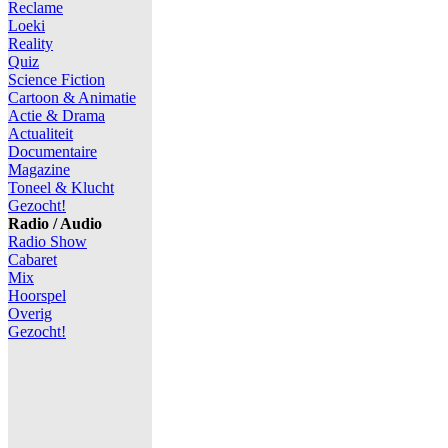
Reclame
Loeki
Reality
Quiz
Science Fiction
Cartoon & Animatie
Actie & Drama
Actualiteit
Documentaire
Magazine
Toneel & Klucht
Gezocht!
Radio / Audio
Radio Show
Cabaret
Mix
Hoorspel
Overig
Gezocht!