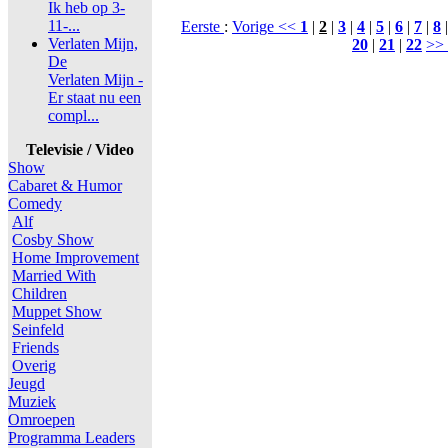
Ik heb op 3-
11-...
Eerste
:
Vorige <<
1
|
2
|
3
|
4
|
5
|
6
|
7
|
8
Verlaten Mijn,
20
|
21
|
22
>>
De
Verlaten Mijn -
Er staat nu een
compl...
Televisie / Video
Show
Cabaret & Humor
Comedy
Alf
Cosby Show
Home Improvement
Married With
Children
Muppet Show
Seinfeld
Friends
Overig
Jeugd
Muziek
Omroepen
Programma Leaders