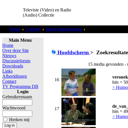
Televisie (Video) en Radio
(Audio) Collectie
Home
Comedy
Home Improvement
Zoekresultaten "
ggouw
Main Menu
Home
Over deze Site
Hoofdscherm
>
Zoekresultat
Nieuws
Discussieforum
15 media gevonden - 
Downloads
Links
Afbeeldingen
veronek
16
Contact
hits = 5
TV Programma DB
> Humor,
Login
Gebruikersnaam
de_van_
Wachtwoord
17
hits = 4
> Humor,
Herken mij