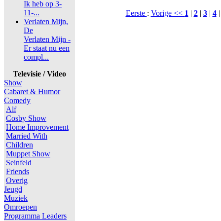
Ik heb op 3-
11-...
Eerste
:
Vorige <<
1
|
2
|
3
|
4
Verlaten Mijn,
De
Verlaten Mijn -
Er staat nu een
compl...
Televisie / Video
Show
Cabaret & Humor
Comedy
Alf
Cosby Show
Home Improvement
Married With
Children
Muppet Show
Seinfeld
Friends
Overig
Jeugd
Muziek
Omroepen
Programma Leaders