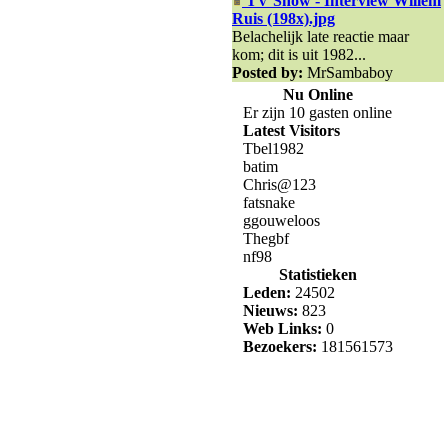
TV Show - Interview Willem
Ruis (198x).jpg
Belachelijk late reactie maar
kom; dit is uit 1982...
Posted by:
MrSambaboy
Nu Online
Er zijn 10 gasten online
Latest Visitors
Tbel1982
batim
Chris@123
fatsnake
ggouweloos
Thegbf
nf98
Statistieken
Leden:
24502
Nieuws:
823
Web Links:
0
Bezoekers:
181561573