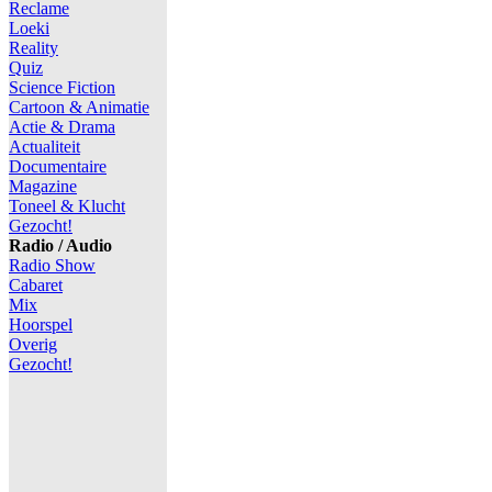
Reclame
Loeki
Reality
Quiz
Science Fiction
Cartoon & Animatie
Actie & Drama
Actualiteit
Documentaire
Magazine
Toneel & Klucht
Gezocht!
Radio / Audio
Radio Show
Cabaret
Mix
Hoorspel
Overig
Gezocht!