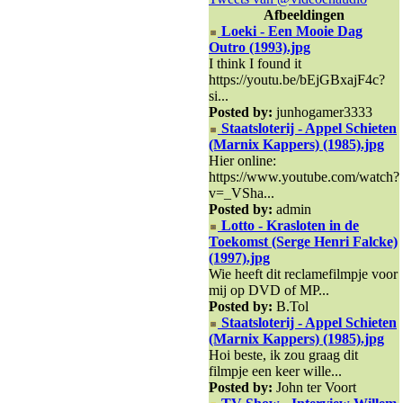
Afbeeldingen
Loeki - Een Mooie Dag
Outro (1993).jpg
I think I found it
https://youtu.be/bEjGBxajF4c?
si...
Posted by:
junhogamer3333
Staatsloterij - Appel Schieten
(Marnix Kappers) (1985).jpg
Hier online:
https://www.youtube.com/watch?
v=_VSha...
Posted by:
admin
Lotto - Krasloten in de
Toekomst (Serge Henri Falcke)
(1997).jpg
Wie heeft dit reclamefilmpje voor
mij op DVD of MP...
Posted by:
B.Tol
Staatsloterij - Appel Schieten
(Marnix Kappers) (1985).jpg
Hoi beste, ik zou graag dit
filmpje een keer wille...
Posted by:
John ter Voort