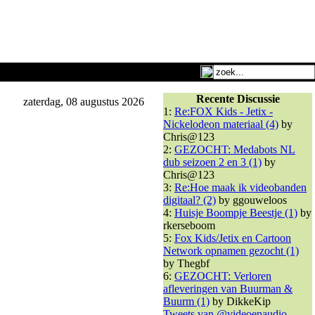
Recente Discussie
zaterdag, 08 augustus 2026
1:
Re:FOX Kids - Jetix -
Nickelodeon materiaal (4)
by
Chris@123
2:
GEZOCHT: Medabots NL
dub seizoen 2 en 3 (1)
by
Chris@123
3:
Re:Hoe maak ik videobanden
digitaal? (2)
by ggouweloos
4:
Huisje Boompje Beestje (1)
by
rkerseboom
5:
Fox Kids/Jetix en Cartoon
Network opnamen gezocht (1)
by Thegbf
6:
GEZOCHT: Verloren
afleveringen van Buurman &
Buurm (1)
by DikkeKip
Tweets van @videoenaudio