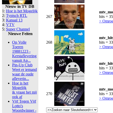
Nieuw in TV DB
1:
Hoe is het Mogelijk
mtv_mos
2:
Typisch RTL
267
hits = 3
3:
Kanaal 13
> Omroe
4:
VTV
5:
Super Channel
Nieuwe Feiten
mtv_hit
Op Volle
268
hits = 3
Toeren
> Omroe
19881223 -
Kerstaflevering
vanuit Ap...
mtv_hit
Pin-Up Club
269
hits = 3
Weet er iemand
> Omroe
waar de oude
afleverin...
Hoe is het
Mogelijk
mtv_mos
ik vraag het mij
270
hits = 3
ook af
> Omroe
Vijf Tegen Vijf
Lotto's
Woordwinner -