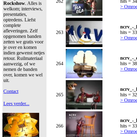
262
hits = 3
Rockshow
. Alles is
> Omro
welkom; interviews,
presentaties,
optredens. Liefst
complete
ncrv_-_
afleveringen. Zelf
263
hits = 3
opgenomen banden
> Omro
zetten we gratis voor
je over en komen
indien gewenst netjes
ncrv_-_
retour. Ruilmateriaal
264
hits = 3
aanwezig, of we
> Omro
nemen de banden
over, komen we wel
uit.
ncrv_-_
Contact
265
hits = 3
> Omro
Lees verder...
ncrv_-_
266
hits = 3
> Omro