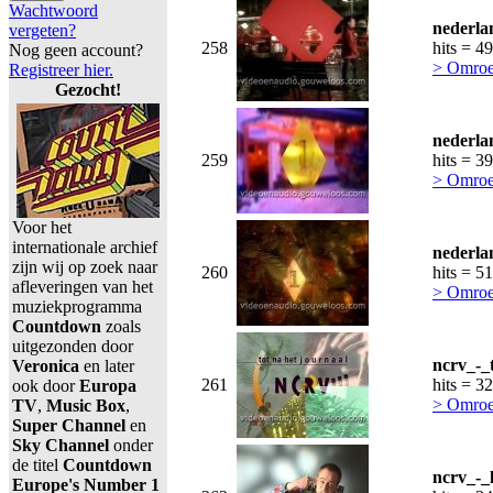
Wachtwoord
nederla
vergeten?
258
hits = 4
Nog geen account?
> Omroe
Registreer hier.
Gezocht!
nederla
259
hits = 3
> Omroe
Voor het
internationale archief
nederla
zijn wij op zoek naar
260
hits = 5
afleveringen van het
> Omroe
muziekprogramma
Countdown
zoals
uitgezonden door
ncrv_-_
Veronica
en later
261
hits = 3
ook door
Europa
> Omro
TV
,
Music Box
,
Super Channel
en
Sky Channel
onder
de titel
Countdown
ncrv_-_
Europe's Number 1