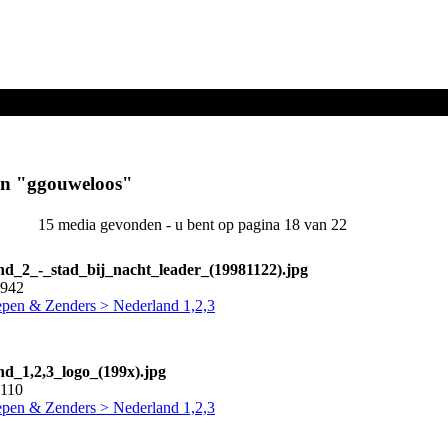
eloos
"
en "
ggouweloos
"
15 media gevonden - u bent op pagina 18 van 22
nd_2_-_stad_bij_nacht_leader_(19981122).jpg
0942
pen & Zenders > Nederland 1,2,3
nd_1,2,3_logo_(199x).jpg
0110
pen & Zenders > Nederland 1,2,3