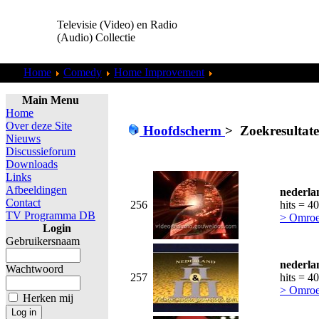
Televisie (Video) en Radio
(Audio) Collectie
Home
Comedy
Home Improvement
Zoekresultaten "
ggouw
Main Menu
Home
Over deze Site
Hoofdscherm
>
Zoekresultat
Nieuws
Discussieforum
Downloads
Links
Afbeeldingen
nederla
Contact
256
hits = 4
TV Programma DB
> Omroe
Login
Gebruikersnaam
nederla
Wachtwoord
257
hits = 4
> Omroe
Herken mij