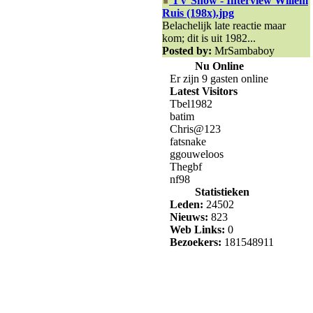
TV Show - Interview Willem
Ruis (198x).jpg
Belachelijk late reactie maar
kom; dit is uit 1982...
Posted by:
MrSambaboy
Nu Online
Er zijn 9 gasten online
Latest Visitors
Tbel1982
batim
Chris@123
fatsnake
ggouweloos
Thegbf
nf98
Statistieken
Leden:
24502
Nieuws:
823
Web Links:
0
Bezoekers:
181548911