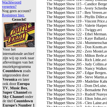
Wachtwoord
The Muppet Show 115 - Candice Berge
vergeten?
The Muppet Show 116 - Avery Schreibe
Nog geen account?
The Muppet Show 117 - Ben Vereen.av
Registreer hier.
The Muppet Show 118 - Phyllis Diller.a
Gezocht!
The Muppet Show 119 - Vincent Price.
The Muppet Show 120 - Valerie Harper
The Muppet Show 121 - Twiggy.avi
The Muppet Show 122 - Ethel Merman.
The Muppet Show 123 - Kaye Ballard.a
The Muppet Show 124 - Mummenschan
The Muppet Show 201 - Don Knotts.av
Voor het
The Muppet Show 202 - Zero Mostel.av
internationale archief
The Muppet Show 203 - Milton Berle.a
zijn wij op zoek naar
The Muppet Show 204 - Rich Little.avi
afleveringen van het
The Muppet Show 205 - Judy Collins.a
muziekprogramma
The Muppet Show 206 - Nancy Walker.
Countdown
zoals
The Muppet Show 207 - Edgar Bergen.
uitgezonden door
The Muppet Show 208 - Steve Martin.a
Veronica
en later
The Muppet Show 209 - Madeline Kahn
ook door
Europa
The Muppet Show 211 - Dom DeLuise.
TV
,
Music Box
,
The Muppet Show 212 - Bernadette Pete
Super Channel
en
The Muppet Show 213 - Rudolf Nureye
Sky Channel
onder
The Muppet Show 214 - Elton John.avi
de titel
Countdown
The Muppet Show 216 - Cleo Laine.avi
Europe's Number 1