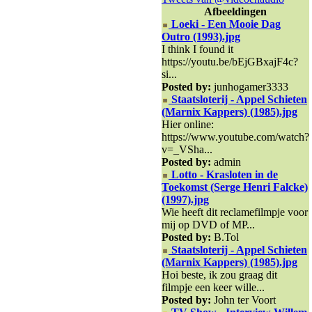
Afbeeldingen
Loeki - Een Mooie Dag
Outro (1993).jpg
I think I found it
https://youtu.be/bEjGBxajF4c?
si...
Posted by:
junhogamer3333
Staatsloterij - Appel Schieten
(Marnix Kappers) (1985).jpg
Hier online:
https://www.youtube.com/watch?
v=_VSha...
Posted by:
admin
Lotto - Krasloten in de
Toekomst (Serge Henri Falcke)
(1997).jpg
Wie heeft dit reclamefilmpje voor
mij op DVD of MP...
Posted by:
B.Tol
Staatsloterij - Appel Schieten
(Marnix Kappers) (1985).jpg
Hoi beste, ik zou graag dit
filmpje een keer wille...
Posted by:
John ter Voort