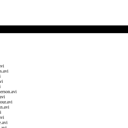
avi
s.avi
i
vi
i
erson.avi
avi
our.avi
n.avi
i
avi
.avi
.avi