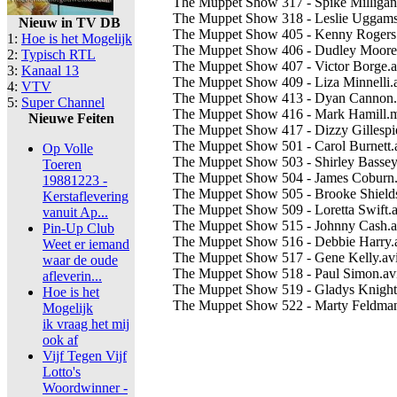
The Muppet Show 317 - Spike Milligan
The Muppet Show 318 - Leslie Uggams
Nieuw in TV DB
The Muppet Show 405 - Kenny Rogers
1:
Hoe is het Mogelijk
The Muppet Show 406 - Dudley Moore
2:
Typisch RTL
The Muppet Show 407 - Victor Borge.a
3:
Kanaal 13
The Muppet Show 409 - Liza Minnelli.
4:
VTV
The Muppet Show 413 - Dyan Cannon.
5:
Super Channel
The Muppet Show 416 - Mark Hamill.
Nieuwe Feiten
The Muppet Show 417 - Dizzy Gillespi
The Muppet Show 501 - Carol Burnett.
Op Volle
The Muppet Show 503 - Shirley Bassey
Toeren
The Muppet Show 504 - James Coburn.
19881223 -
The Muppet Show 505 - Brooke Shields
Kerstaflevering
The Muppet Show 509 - Loretta Swift.a
vanuit Ap...
The Muppet Show 515 - Johnny Cash.a
Pin-Up Club
The Muppet Show 516 - Debbie Harry.
Weet er iemand
The Muppet Show 517 - Gene Kelly.av
waar de oude
The Muppet Show 518 - Paul Simon.av
afleverin...
The Muppet Show 519 - Gladys Knight
Hoe is het
The Muppet Show 522 - Marty Feldman
Mogelijk
ik vraag het mij
ook af
Vijf Tegen Vijf
Lotto's
Woordwinner -