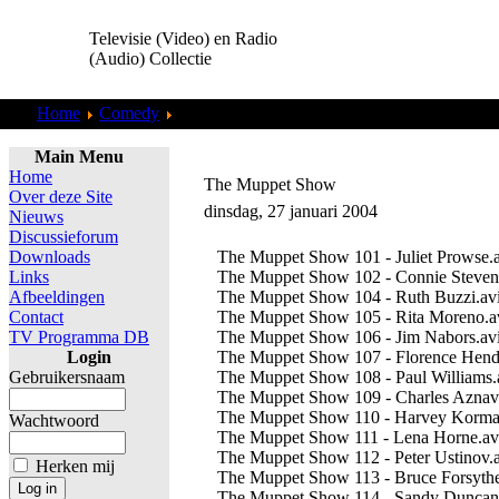
Televisie (Video) en Radio
(Audio) Collectie
Home
Comedy
Muppet Show
Main Menu
Home
The Muppet Show
Over deze Site
dinsdag, 27 januari 2004
Nieuws
Discussieforum
Downloads
The Muppet Show 101 - Juliet Prowse.
Links
The Muppet Show 102 - Connie Steven
Afbeeldingen
The Muppet Show 104 - Ruth Buzzi.av
Contact
The Muppet Show 105 - Rita Moreno.a
TV Programma DB
The Muppet Show 106 - Jim Nabors.av
Login
The Muppet Show 107 - Florence Hend
Gebruikersnaam
The Muppet Show 108 - Paul Williams.
The Muppet Show 109 - Charles Aznav
The Muppet Show 110 - Harvey Korma
Wachtwoord
The Muppet Show 111 - Lena Horne.av
The Muppet Show 112 - Peter Ustinov.
Herken mij
The Muppet Show 113 - Bruce Forsythe
The Muppet Show 114 - Sandy Duncan