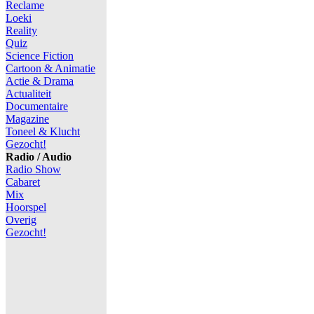
Reclame
Loeki
Reality
Quiz
Science Fiction
Cartoon & Animatie
Actie & Drama
Actualiteit
Documentaire
Magazine
Toneel & Klucht
Gezocht!
Radio / Audio
Radio Show
Cabaret
Mix
Hoorspel
Overig
Gezocht!