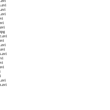
.avi
.avi
.avi
.avi
vi
avi
avi
mpg
e.avi
avi
.avi
avi
.avi
vi
vi
avi
i
i
.avi
.avi