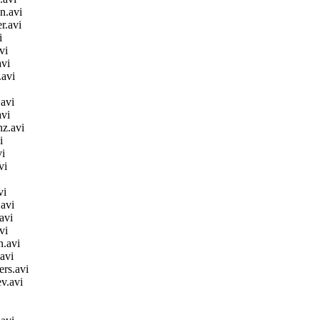
n.avi
r.avi
i
vi
avi
.avi
avi
vi
z.avi
i
i
vi
vi
avi
avi
vi
.avi
avi
rs.avi
v.avi