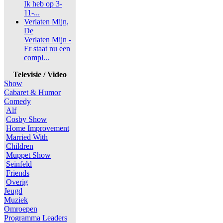
Ik heb op 3-
11-...
Verlaten Mijn,
De
Verlaten Mijn -
Er staat nu een
compl...
Televisie / Video
Show
Cabaret & Humor
Comedy
Alf
Cosby Show
Home Improvement
Married With
Children
Muppet Show
Seinfeld
Friends
Overig
Jeugd
Muziek
Omroepen
Programma Leaders