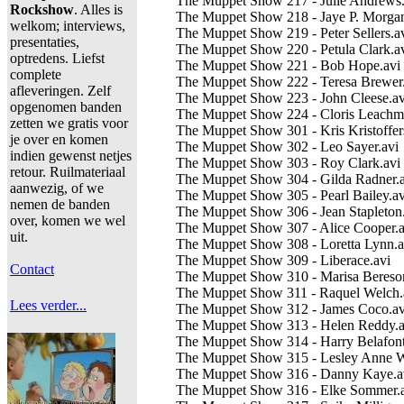
The Muppet Show 217 - Julie Andrews.
Rockshow
. Alles is
The Muppet Show 218 - Jaye P. Morgan
welkom; interviews,
The Muppet Show 219 - Peter Sellers.a
presentaties,
The Muppet Show 220 - Petula Clark.a
optredens. Liefst
The Muppet Show 221 - Bob Hope.avi
complete
The Muppet Show 222 - Teresa Brewer.
afleveringen. Zelf
The Muppet Show 223 - John Cleese.av
opgenomen banden
The Muppet Show 224 - Cloris Leachm
zetten we gratis voor
The Muppet Show 301 - Kris Kristoffer
je over en komen
The Muppet Show 302 - Leo Sayer.avi
indien gewenst netjes
The Muppet Show 303 - Roy Clark.avi
retour. Ruilmateriaal
The Muppet Show 304 - Gilda Radner.a
aanwezig, of we
The Muppet Show 305 - Pearl Bailey.av
nemen de banden
The Muppet Show 306 - Jean Stapleton
over, komen we wel
The Muppet Show 307 - Alice Cooper.a
uit.
The Muppet Show 308 - Loretta Lynn.a
The Muppet Show 309 - Liberace.avi
Contact
The Muppet Show 310 - Marisa Bereso
The Muppet Show 311 - Raquel Welch.
Lees verder...
The Muppet Show 312 - James Coco.av
The Muppet Show 313 - Helen Reddy.a
The Muppet Show 314 - Harry Belafont
The Muppet Show 315 - Lesley Anne W
The Muppet Show 316 - Danny Kaye.a
The Muppet Show 316 - Elke Sommer.