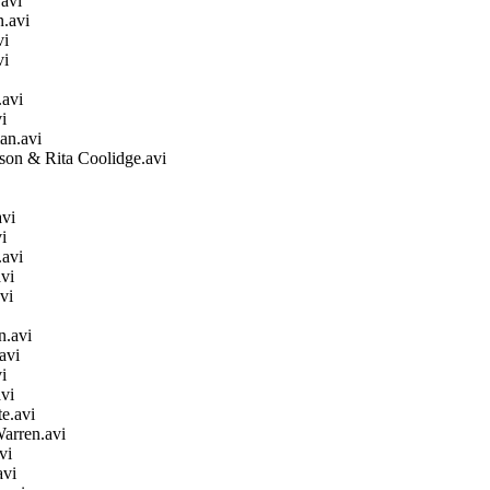
avi
.avi
vi
vi
avi
i
an.avi
son & Rita Coolidge.avi
vi
i
.avi
vi
vi
n.avi
avi
i
vi
e.avi
arren.avi
vi
avi