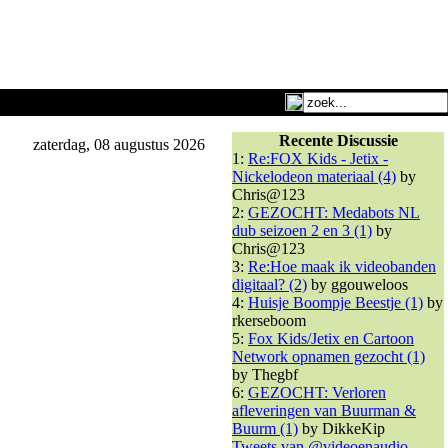
Recente Discussie
zaterdag, 08 augustus 2026
1:
Re:FOX Kids - Jetix -
Nickelodeon materiaal (4)
by
Chris@123
2:
GEZOCHT: Medabots NL
dub seizoen 2 en 3 (1)
by
Chris@123
3:
Re:Hoe maak ik videobanden
digitaal? (2)
by ggouweloos
4:
Huisje Boompje Beestje (1)
by
rkerseboom
5:
Fox Kids/Jetix en Cartoon
Network opnamen gezocht (1)
by Thegbf
6:
GEZOCHT: Verloren
afleveringen van Buurman &
Buurm (1)
by DikkeKip
Tweets van @videoenaudio