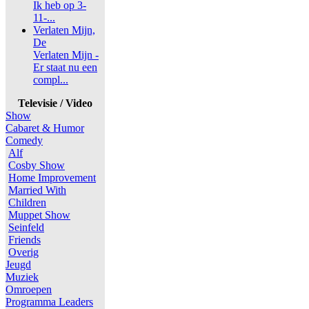
Ik heb op 3-
11-...
Verlaten Mijn,
De
Verlaten Mijn -
Er staat nu een
compl...
Televisie / Video
Show
Cabaret & Humor
Comedy
Alf
Cosby Show
Home Improvement
Married With
Children
Muppet Show
Seinfeld
Friends
Overig
Jeugd
Muziek
Omroepen
Programma Leaders