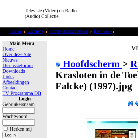
Televisie (Video) en Radio
(Audio) Collectie
Home
Comedy
Home Improvement
Reclames
Lotto - Kra
Main Menu
vr
Home
Over deze Site
Nieuws
Hoofdscherm
>
R
Discussieforum
Downloads
Krasloten in de To
Links
Afbeeldingen
Falcke) (1997).jpg
Contact
TV Programma DB
Login
Gebruikersnaam
Wachtwoord
Herken mij