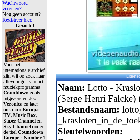
Wachtwoord
vergeten?
Nog geen account?
Registreer hier.
Gezocht!
Voor het
internationale archief
zijn wij op zoek naar
Eigens
afleveringen van het
Naam:
Lotto - Krasl
muziekprogramma
Countdown
zoals
(Serge Henri Falcke) 
uitgezonden door
Veronica
en later
Bestandsnaam:
lotto
ook door
Europa
TV
,
Music Box
,
_krasloten_in_de_toe
Super Channel
en
Sky Channel
onder
Sleutelwoorden:
de titel
Countdown
Europe's Number 1