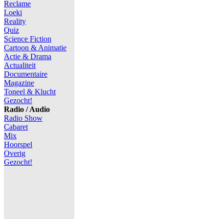
Reclame
Loeki
Reality
Quiz
Science Fiction
Cartoon & Animatie
Actie & Drama
Actualiteit
Documentaire
Magazine
Toneel & Klucht
Gezocht!
Radio / Audio
Radio Show
Cabaret
Mix
Hoorspel
Overig
Gezocht!