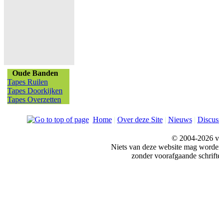
Oude Banden
Tapes Ruilen
Tapes Doorkijken
Tapes Overzetten
Home
|
Over deze Site
|
Nieuws
|
Discus
© 2004-2026 v
Niets van deze website mag word
zonder voorafgaande schrift