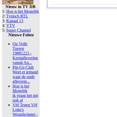
Nieuw in TV DB
1:
Hoe is het Mogelijk
2:
Typisch RTL
3:
Kanaal 13
4:
VTV
5:
Super Channel
Nieuwe Feiten
Op Volle
Toeren
19881223 -
Kerstaflevering
vanuit Ap...
Pin-Up Club
Weet er iemand
waar de oude
afleverin...
Hoe is het
Mogelijk
ik vraag het mij
ook af
Vijf Tegen Vijf
Lotto's
Woordwinner -