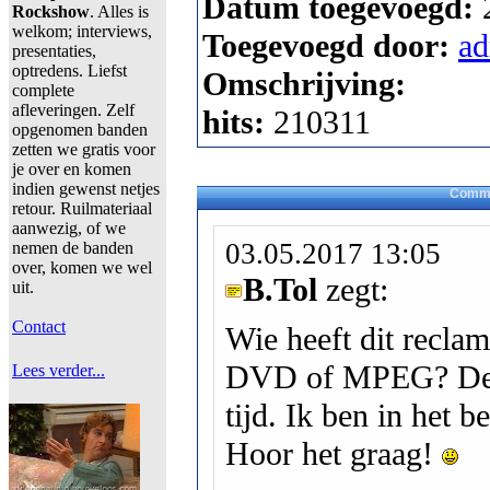
Datum toegevoegd:
Rockshow
. Alles is
welkom; interviews,
Toegevoegd door:
a
presentaties,
optredens. Liefst
Omschrijving:
complete
afleveringen. Zelf
hits:
210311
opgenomen banden
zetten we gratis voor
je over en komen
indien gewenst netjes
Comme
retour. Ruilmateriaal
aanwezig, of we
03.05.2017 13:05
nemen de banden
over, komen we wel
B.Tol
zegt:
uit.
Contact
Wie heeft dit recla
DVD of MPEG? Deze
Lees verder...
tijd. Ik ben in het b
Hoor het graag!