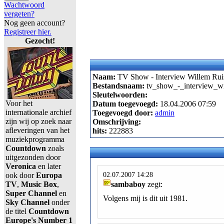
Wachtwoord
vergeten?
Nog geen account?
Registreer hier.
Gezocht!
Naam:
TV Show - Interview Willem Ruis
Bestandsnaam:
tv_show_-_interview_wi
Sleutelwoorden:
Voor het
Datum toegevoegd:
18.04.2006 07:59
internationale archief
Toegevoegd door:
admin
zijn wij op zoek naar
Omschrijving:
afleveringen van het
hits:
222883
muziekprogramma
Countdown
zoals
uitgezonden door
Veronica
en later
02.07.2007 14:28
ook door
Europa
TV
,
Music Box
,
sambaboy
zegt:
Super Channel
en
Volgens mij is dit uit 1981.
Sky Channel
onder
de titel
Countdown
Europe's Number 1