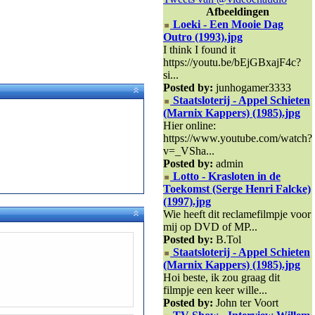
Afbeeldingen
Loeki - Een Mooie Dag
Outro (1993).jpg
I think I found it
https://youtu.be/bEjGBxajF4c?
si...
Posted by:
junhogamer3333
Staatsloterij - Appel Schieten
(Marnix Kappers) (1985).jpg
Hier online:
https://www.youtube.com/watch?
v=_VSha...
Posted by:
admin
Lotto - Krasloten in de
Toekomst (Serge Henri Falcke)
(1997).jpg
Wie heeft dit reclamefilmpje voor
mij op DVD of MP...
Posted by:
B.Tol
Staatsloterij - Appel Schieten
(Marnix Kappers) (1985).jpg
Hoi beste, ik zou graag dit
filmpje een keer wille...
Posted by:
John ter Voort