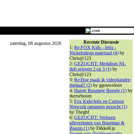
Recente Discussie
zaterdag, 08 augustus 2026
1:
Re:FOX Kids - Jetix -
Nickelodeon materiaal (4)
by
Chris@123
2:
GEZOCHT: Medabots NL
dub seizoen 2 en 3 (1)
by
Chris@123
3:
Re:Hoe maak ik videobanden
digitaal? (2)
by ggouweloos
4:
Huisje Boompje Beestje (1)
by
rkerseboom
5:
Fox Kids/Jetix en Cartoon
Network opnamen gezocht (1)
by Thegbf
6:
GEZOCHT: Verloren
afleveringen van Buurman &
Buurm (1)
by DikkeKip
Tweets van @videoenaudio