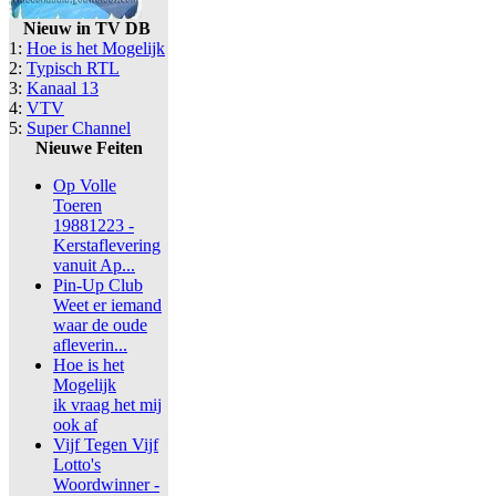
Nieuw in TV DB
1:
Hoe is het Mogelijk
2:
Typisch RTL
3:
Kanaal 13
4:
VTV
5:
Super Channel
Nieuwe Feiten
Op Volle
Toeren
19881223 -
Kerstaflevering
vanuit Ap...
Pin-Up Club
Weet er iemand
waar de oude
afleverin...
Hoe is het
Mogelijk
ik vraag het mij
ook af
Vijf Tegen Vijf
Lotto's
Woordwinner -