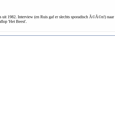
 is uit 1982. Interview (en Ruis gaf er slechts sporadisch Ã©Ã©n!) naar
mflop 'Het Beest'.