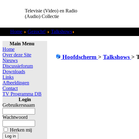
Televisie (Video) en Radio
(Audio) Collectie
Home
Gezocht!
Talkshows
TV Show - Interview Willem Ru
Main Menu
Home
Over deze Site
Hoofdscherm
>
Talkshows
>
T
Nieuws
Discussieforum
Downloads
Links
Afbeeldingen
Contact
TV Programma DB
Login
Gebruikersnaam
Wachtwoord
Herken mij