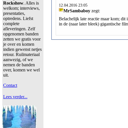
Rockshow
. Alles is
12.04.2016 23:05
welkom; interviews,
MrSambaboy
zegt:
presentaties,
optredens. Liefst
Belachelijk late reactie maar kom; dit
complete
in de (naar later bleek) gigantische fil
afleveringen. Zelf
opgenomen banden
zetten we gratis voor
je over en komen
indien gewenst netjes
retour. Ruilmateriaal
aanwezig, of we
nemen de banden
over, komen we wel
uit.
Contact
Lees verder...