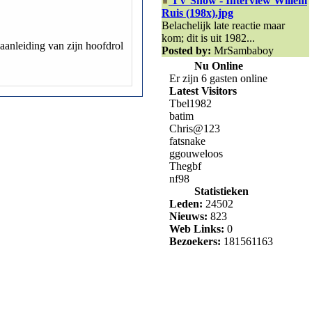
TV Show - Interview Willem
Ruis (198x).jpg
Belachelijk late reactie maar
kom; dit is uit 1982...
 aanleiding van zijn hoofdrol
Posted by:
MrSambaboy
Nu Online
Er zijn 6 gasten online
Latest Visitors
Tbel1982
batim
Chris@123
fatsnake
ggouweloos
Thegbf
nf98
Statistieken
Leden:
24502
Nieuws:
823
Web Links:
0
Bezoekers:
181561163