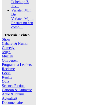
Ik heb op 3-
11-...
Verlaten Mijn,
De
Verlaten Mijn -
Er staat nu een
compl...
Televisie / Video
Show
Cabaret & Humor
Comedy
Jeugd
Muziek
Omroepen
Programma Leaders
Reclame
Loeki
Reality
Quiz
Science Fiction
Cartoon & Animatie
Actie & Drama
Actualiteit
Documentaire