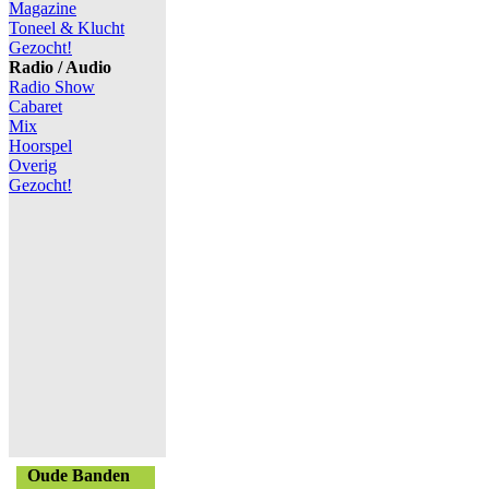
Magazine
Toneel & Klucht
Gezocht!
Radio / Audio
Radio Show
Cabaret
Mix
Hoorspel
Overig
Gezocht!
Oude Banden