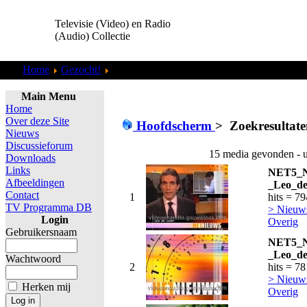
Televisie (Video) en Radio
(Audio) Collectie
Home
Gezocht!
Zoekresultaten "
admin
"
Main Menu
Home
Over deze Site
Hoofdscherm
>
Zoekresultate
Nieuws
Discussieforum
15 media gevonden - u
Downloads
Links
NET5_N
Afbeeldingen
_Leo_de
Contact
1
hits = 7
TV Programma DB
> Nieuws
Login
Overig
Gebruikersnaam
NET5_N
_Leo_de
Wachtwoord
2
hits = 7
> Nieuws
Herken mij
Overig