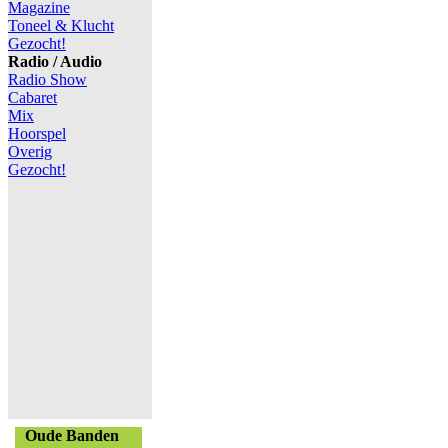
Magazine
Toneel & Klucht
Gezocht!
Radio / Audio
Radio Show
Cabaret
Mix
Hoorspel
Overig
Gezocht!
Oude Banden