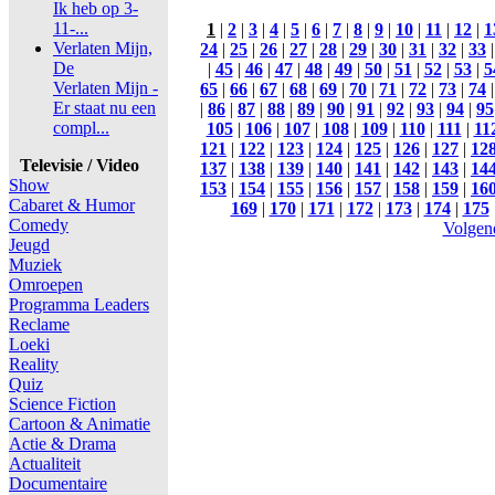
Ik heb op 3-
11-...
1
|
2
|
3
|
4
|
5
|
6
|
7
|
8
|
9
|
10
|
11
|
12
|
1
Verlaten Mijn,
24
|
25
|
26
|
27
|
28
|
29
|
30
|
31
|
32
|
33
De
|
45
|
46
|
47
|
48
|
49
|
50
|
51
|
52
|
53
|
5
Verlaten Mijn -
65
|
66
|
67
|
68
|
69
|
70
|
71
|
72
|
73
|
74
Er staat nu een
|
86
|
87
|
88
|
89
|
90
|
91
|
92
|
93
|
94
|
95
compl...
105
|
106
|
107
|
108
|
109
|
110
|
111
|
11
121
|
122
|
123
|
124
|
125
|
126
|
127
|
12
Televisie / Video
137
|
138
|
139
|
140
|
141
|
142
|
143
|
14
Show
153
|
154
|
155
|
156
|
157
|
158
|
159
|
16
Cabaret & Humor
169
|
170
|
171
|
172
|
173
|
174
|
175
Comedy
Volgen
Jeugd
Muziek
Omroepen
Programma Leaders
Reclame
Loeki
Reality
Quiz
Science Fiction
Cartoon & Animatie
Actie & Drama
Actualiteit
Documentaire