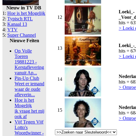
Nieuw in TV DB
Loeki_-
1:
Hoe is het Mogelijk
12
_Voor_d
2:
Typisch RTL
hits = 6
3:
Kanaal 13
> Loeki
4:
VTV
5:
Super Channel
Nieuwe Feiten
Loeki_-
13
Op Volle
hits = 6
Toeren
> Loeki
19881223 -
Kerstaflevering
vanuit Ap...
Nederla
Pin-Up Club
14
hits = 6
Weet er iemand
> Omroe
waar de oude
afleverin...
Hoe is het
Mogelijk
Nederla
15
ik vraag het mij
hits = 6
ook af
> Omroe
Vijf Tegen Vijf
Lotto's
Woordwinner -