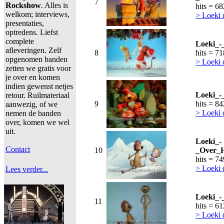
7
Rockshow
. Alles is
hits = 6
welkom; interviews,
> Loeki 
presentaties,
optredens. Liefst
complete
Loeki_-
afleveringen. Zelf
8
hits = 7
opgenomen banden
> Loeki
zetten we gratis voor
je over en komen
indien gewenst netjes
Loeki_-
retour. Ruilmateriaal
9
hits = 8
aanwezig, of we
> Loeki
nemen de banden
over, komen we wel
uit.
Loeki_-
Contact
10
_Over_H
hits = 7
> Loeki
Lees verder...
Loeki_-
11
hits = 6
> Loeki