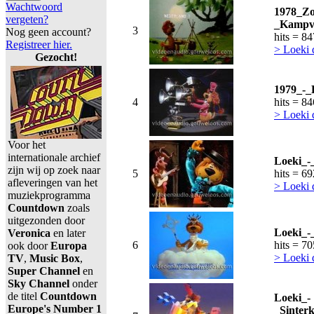
Wachtwoord
1978_Zo
vergeten?
_Kampvu
3
Nog geen account?
hits = 8
Registreer hier.
> Loeki 
Gezocht!
1979_-_
4
hits = 8
> Loeki 
Voor het
internationale archief
Loeki_-
zijn wij op zoek naar
5
hits = 6
afleveringen van het
> Loeki 
muziekprogramma
Countdown
zoals
uitgezonden door
Loeki_-
Veronica
en later
6
hits = 7
ook door
Europa
> Loeki 
TV
,
Music Box
,
Super Channel
en
Sky Channel
onder
de titel
Countdown
Loeki_-
Europe's Number 1
_Sinter