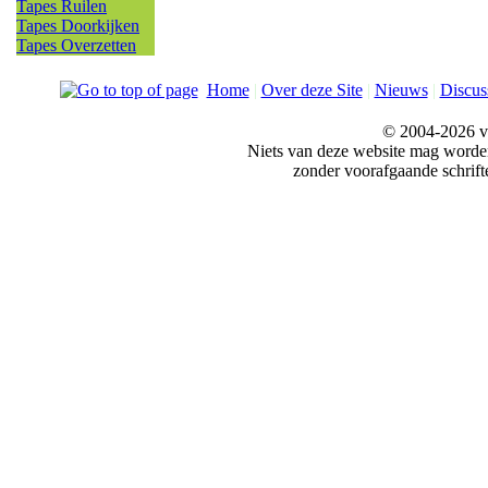
Tapes Ruilen
Tapes Doorkijken
Tapes Overzetten
Home
|
Over deze Site
|
Nieuws
|
Discus
© 2004-2026 v
Niets van deze website mag word
zonder voorafgaande schrift