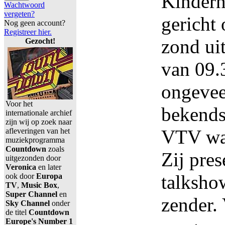
Kindern
Wachtwoord
vergeten?
gericht
Nog geen account?
Registreer hier.
zond ui
Gezocht!
van 09.
ongevee
Voor het
bekends
internationale archief
zijn wij op zoek naar
VTV was
afleveringen van het
muziekprogramma
Countdown
zoals
Zij pres
uitgezonden door
Veronica
en later
talksho
ook door
Europa
TV
,
Music Box
,
Super Channel
en
zender.
Sky Channel
onder
de titel
Countdown
Europe's Number 1