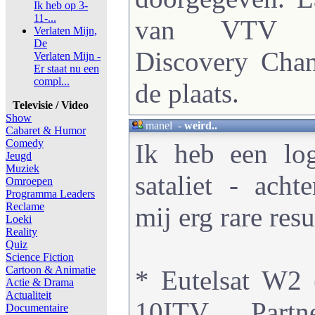
Ik heb op 3-
11-...
van VTV (
Verlaten Mijn,
De
Discovery Chan
Verlaten Mijn -
Er staat nu een
compl...
de plaats.
Televisie / Video
Show
manel
-
weird..
Cabaret & Humor
Comedy
Ik heb een lo
Jeugd
Muziek
sataliet - acht
Omroepen
Programma Leaders
Reclame
mij erg rare resu
Loeki
Reality
Quiz
Science Fiction
Cartoon & Animatie
* Eutelsat W2 
Actie & Drama
Actualiteit
10ITV Partn
Documentaire