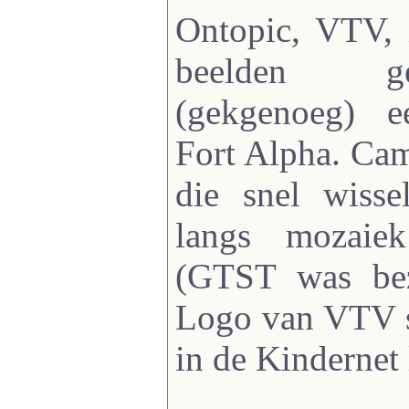
Ontopic, VTV, 
beelden g
(gekgenoeg) 
Fort Alpha. Cam
die snel wisse
langs mozaie
(GTST was b
Logo van VTV s
in de Kindernet 