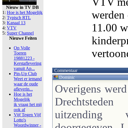
VTV met
Nieuw in TV DB
werden 
1:
Hoe is het Mogelijk
2:
Typisch RTL
3:
Kanaal 13
11.00 w
4:
VTV
5:
Super Channel
kinderp
Nieuwe Feiten
Op Volle
vertoon
Toeren
19881223 -
Kerstaflevering
vanuit Ap...
Commentaar
Pin-Up Club
Dominic
Weet er iemand
waar de oude
Overigens werd
afleverin...
Hoe is het
Drechtsted
Mogelijk
ik vraag het mij
ook af
uitzending 
Vijf Tegen Vijf
Lotto's
doorgegeven. L
Woordwinner -