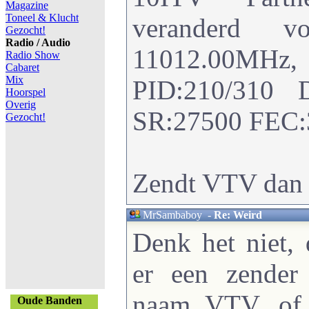
Magazine
Toneel & Klucht
veranderd 
Gezocht!
Radio / Audio
11012.00M
Radio Show
Cabaret
Mix
PID:210/310 
Hoorspel
Overig
SR:27500 FEC:3
Gezocht!
Zendt VTV dan 
MrSambaboy
-
Re: Weird
Denk het niet,
er een zender
naam VTV, of
Oude Banden