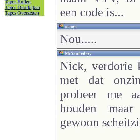
Tapes Ruilen
Tapes Doorkijken
een code is...
Tapes Overzetten
manel
Nou.....
MrSambaboy
Nick, verdorie
met dat onzi
probeer me a
houden maar 
gewoon scheitzi