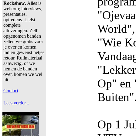
program
Rockshow
. Alles is
welkom; interviews,
"Ojevaa
presentaties,
optredens. Liefst
World",
complete
afleveringen. Zelf
opgenomen banden
"Wie Ko
zetten we gratis voor
je over en komen
Vandaag
indien gewenst netjes
retour. Ruilmateriaal
aanwezig, of we
"Lekker
nemen de banden
over, komen we wel
Op" en 
uit.
Contact
Buiten"
Lees verder...
Op 1 Ju