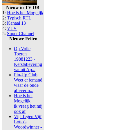
Nieuw in TV DB
1:
Hoe is het Mogelijk
2:
Typisch RTL
3:
Kanaal 13
4:
VTV
5:
Super Channel
Nieuwe Feiten
Op Volle
Toeren
19881223 -
Kerstaflevering
vanuit Ap...
Pin-Up Club
Weet er iemand
waar de oude
afleverin...
Hoe is het
Mogelijk
ik vraag het mij
ook af
Vijf Tegen Vijf
Lotto's
Woordwinner -