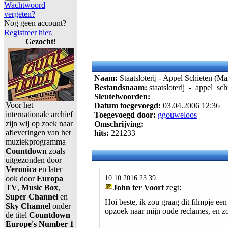
Wachtwoord
vergeten?
Nog geen account?
Registreer hier.
Gezocht!
Naam:
Staatsloterij - Appel Schieten (M
Bestandsnaam:
staatsloterij_-_appel_s
Sleutelwoorden:
Voor het
Datum toegevoegd:
03.04.2006 12:36
internationale archief
Toegevoegd door:
ggouweloos
zijn wij op zoek naar
Omschrijving:
afleveringen van het
hits:
221233
muziekprogramma
Countdown
zoals
uitgezonden door
Veronica
en later
10.10.2016 23:39
ook door
Europa
TV
,
Music Box
,
John ter Voort
zegt:
Super Channel
en
Hoi beste, ik zou graag dit filmpje een
Sky Channel
onder
opzoek naar mijn oude reclames, en zo
de titel
Countdown
Europe's Number 1