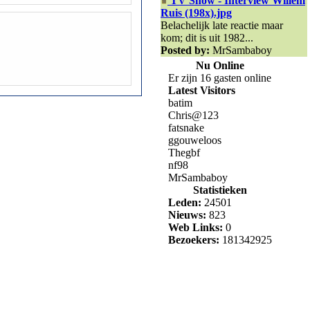
TV Show - Interview Willem
Ruis (198x).jpg
Belachelijk late reactie maar
kom; dit is uit 1982...
Posted by:
MrSambaboy
Nu Online
Er zijn 16 gasten online
Latest Visitors
batim
Chris@123
fatsnake
ggouweloos
Thegbf
nf98
MrSambaboy
Statistieken
Leden:
24501
Nieuws:
823
Web Links:
0
Bezoekers:
181342925