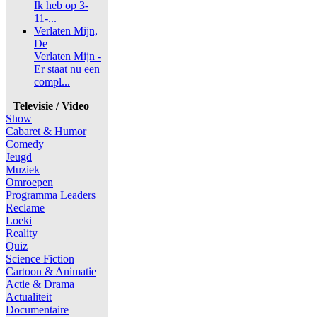
Ik heb op 3-
11-...
Verlaten Mijn,
De
Verlaten Mijn -
Er staat nu een
compl...
Televisie / Video
Show
Cabaret & Humor
Comedy
Jeugd
Muziek
Omroepen
Programma Leaders
Reclame
Loeki
Reality
Quiz
Science Fiction
Cartoon & Animatie
Actie & Drama
Actualiteit
Documentaire