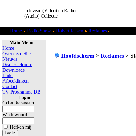
Televisie (Video) en Radio
(Audio) Collectie
Home
Radio Show
Robert Jensen
Reclames
Staatsloterij
Main Menu
Home
Over deze Site
Hoofdscherm
>
Reclames
>
St
Nieuws
Discussieforum
Downloads
Links
Afbeeldingen
Contact
TV Programma DB
Login
Gebruikersnaam
Wachtwoord
Herken mij