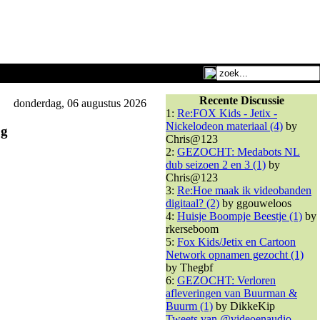
Recente Discussie
donderdag, 06 augustus 2026
1:
Re:FOX Kids - Jetix -
Nickelodeon materiaal (4)
by
pg
Chris@123
2:
GEZOCHT: Medabots NL
dub seizoen 2 en 3 (1)
by
Chris@123
3:
Re:Hoe maak ik videobanden
digitaal? (2)
by ggouweloos
4:
Huisje Boompje Beestje (1)
by
rkerseboom
5:
Fox Kids/Jetix en Cartoon
Network opnamen gezocht (1)
by Thegbf
6:
GEZOCHT: Verloren
afleveringen van Buurman &
Buurm (1)
by DikkeKip
Tweets van @videoenaudio