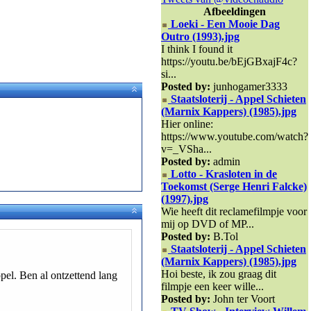
Afbeeldingen
Loeki - Een Mooie Dag
Outro (1993).jpg
I think I found it
https://youtu.be/bEjGBxajF4c?
si...
Posted by:
junhogamer3333
Staatsloterij - Appel Schieten
(Marnix Kappers) (1985).jpg
Hier online:
https://www.youtube.com/watch?
v=_VSha...
Posted by:
admin
Lotto - Krasloten in de
Toekomst (Serge Henri Falcke)
(1997).jpg
Wie heeft dit reclamefilmpje voor
mij op DVD of MP...
Posted by:
B.Tol
Staatsloterij - Appel Schieten
(Marnix Kappers) (1985).jpg
Hoi beste, ik zou graag dit
ppel. Ben al ontzettend lang
filmpje een keer wille...
Posted by:
John ter Voort