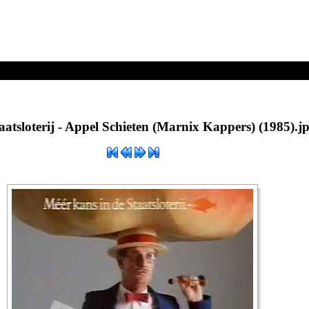
 - Appel Schieten (Marnix Kappers) (1985).jpg
aatsloterij - Appel Schieten (Marnix Kappers) (1985).j