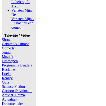
Ik heb op 3-
11-...
Verlaten Mijn,
De
Verlaten Mijn -
Er staat nu een
compl...
Televisie / Video
Show
Cabaret & Humor
Comedy
Jeugd
Muziek
Omroepen
Programma Leaders
Reclame
Loeki
Reality
Quiz
Science Fiction
Cartoon & Animatie
Actie & Drama
Actualiteit
Documentaire