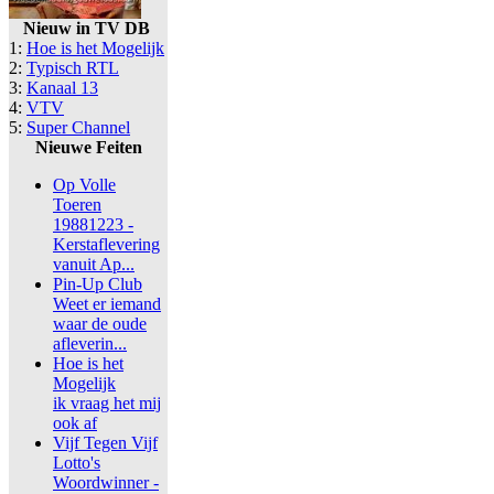
Nieuw in TV DB
1:
Hoe is het Mogelijk
2:
Typisch RTL
3:
Kanaal 13
4:
VTV
5:
Super Channel
Nieuwe Feiten
Op Volle
Toeren
19881223 -
Kerstaflevering
vanuit Ap...
Pin-Up Club
Weet er iemand
waar de oude
afleverin...
Hoe is het
Mogelijk
ik vraag het mij
ook af
Vijf Tegen Vijf
Lotto's
Woordwinner -