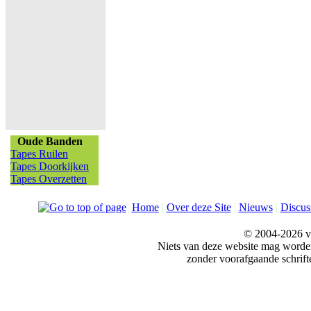
Oude Banden
Tapes Ruilen
Tapes Doorkijken
Tapes Overzetten
Home
|
Over deze Site
|
Nieuws
|
Discus
© 2004-2026 v
Niets van deze website mag word
zonder voorafgaande schrift