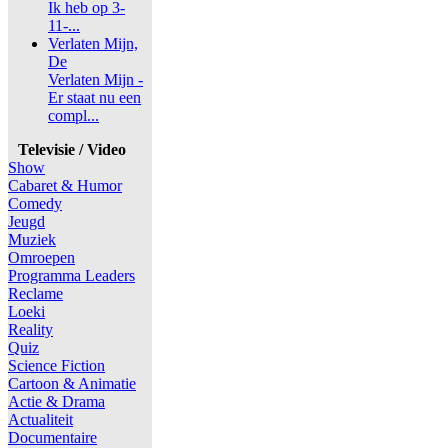
Ik heb op 3-
11-...
Verlaten Mijn,
De
Verlaten Mijn -
Er staat nu een
compl...
Televisie / Video
Show
Cabaret & Humor
Comedy
Jeugd
Muziek
Omroepen
Programma Leaders
Reclame
Loeki
Reality
Quiz
Science Fiction
Cartoon & Animatie
Actie & Drama
Actualiteit
Documentaire