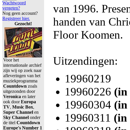
Wachtwoord
van 1996. Presen
vergeten?
Nog geen account?
handen van Chrie
Registreer hier.
Gezocht!
Floor Koomen.
Uitzendingen:
Voor het
internationale archief
zijn wij op zoek naar
19960219
afleveringen van het
muziekprogramma
Countdown
zoals
19960226
(in
uitgezonden door
Veronica
en later
19960304
(in
ook door
Europa
TV
,
Music Box
,
Super Channel
en
19960311
(in
Sky Channel
onder
de titel
Countdown
Europe's Number 1