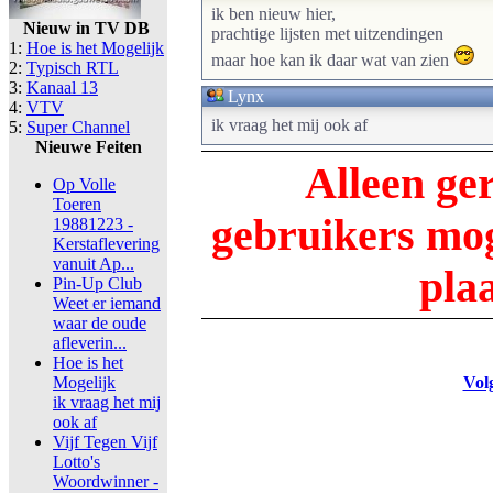
ik ben nieuw hier,
Nieuw in TV DB
prachtige lijsten met uitzendingen
1:
Hoe is het Mogelijk
maar hoe kan ik daar wat van zien
2:
Typisch RTL
3:
Kanaal 13
Lynx
4:
VTV
ik vraag het mij ook af
5:
Super Channel
Nieuwe Feiten
Alleen ge
Op Volle
Toeren
gebruikers m
19881223 -
Kerstaflevering
vanuit Ap...
pla
Pin-Up Club
Weet er iemand
waar de oude
afleverin...
Hoe is het
Mogelijk
Vol
ik vraag het mij
ook af
Vijf Tegen Vijf
Lotto's
Woordwinner -