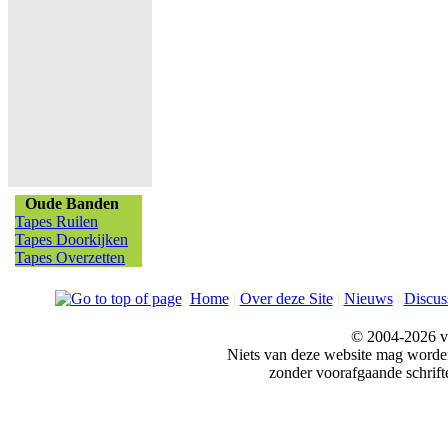
Oude Banden
Tapes Ruilen
Tapes Doorkijken
Tapes Overzetten
Home
|
Over deze Site
|
Nieuws
|
Discus
© 2004-2026 v
Niets van deze website mag word
zonder voorafgaande schrift