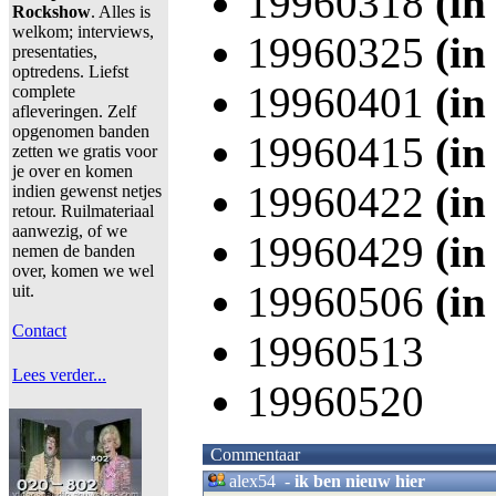
19960318
(in
Rockshow
. Alles is
welkom; interviews,
19960325
(in
presentaties,
optredens. Liefst
19960401
(in
complete
afleveringen. Zelf
opgenomen banden
19960415
(in
zetten we gratis voor
je over en komen
19960422
(in
indien gewenst netjes
retour. Ruilmateriaal
aanwezig, of we
19960429
(in
nemen de banden
over, komen we wel
19960506
(in
uit.
Contact
19960513
Lees verder...
19960520
Commentaar
alex54
-
ik ben nieuw hier