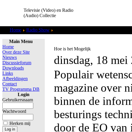
Televisie (Video) en Radio
(Audio) Collectie
Home
Radio Show
Robert Jensen
Main Menu
Home
Hoe is het Mogelijk
Over deze Site
dinsdag, 18 mei
Nieuws
Discussieforum
Downloads
Populair wetens
Links
Afbeeldingen
Contact
magazine over n
TV Programma DB
Login
binnen de inform
Gebruikersnaam
besturings techn
Wachtwoord
Herken mij
door de EO van i