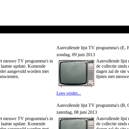
Aanvullende lijst TV programma's (E, 
zondag, 09 juni 2013
met nieuwe TV programma's in
Aanvullende lijs
e laatste update. Komende
de collectie sinds
erder aangevuld worden met
dagen zal de site
aanwinsten.
lijsten met nieuw
Lees verder...
Aanvullende lijst TV programma's (B, 
zaterdag, 08 juni 2013
met nieuwe TV programma's in
Aanvullende lijs
e laatste update. Komende
de collectie sinds
erder aangevuld worden met
dagen zal de site