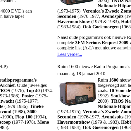
bevatten.
2000),
TROS Na
Nationale Hitpa
na 4000 DVD's aan
(1973-1975),
Veronica`s Zwoele Zom
n halve tape!
Seconden
(1976-1977,
Avondspits
(19
Havermoutshow
(1979 & 1983),
Hobb
(1983-1984),
Ook Goeiemorgen
(1968
Naast oude programma's ook nieuwe R
complete
3FM Serious Request 2009
v
complete lijst (A-L) met nieuwe aanwin
Lees verder...
M-P)
Ruim 1600 nieuwe Radio Programma's
maandag, 18 januari 2010
radioprogramma's
Ruim
1600
nieu
Archief
. Oude juweeltjes
toegevoegd aan h
 TROS
(1976),
Top 40
(1974-
zoals:
10 Voor d
973-1986),
Poster
(1975-
1992),
Soulshow
twacht
(1975-1977),
2000),
TROS Na
de
(1979-1986),
Tineke
Nationale Hitpa
ravond
(1988),
3600
(1973-1975),
Veronica`s Zwoele Zom
-1990),
Flop 100
(1994),
Seconden
(1976-1977,
Avondspits
(19
scoop
(1977-1978),
Mono
Havermoutshow
(1979 & 1983),
Hobb
985).
(1983-1984),
Ook Goeiemorgen
(1968