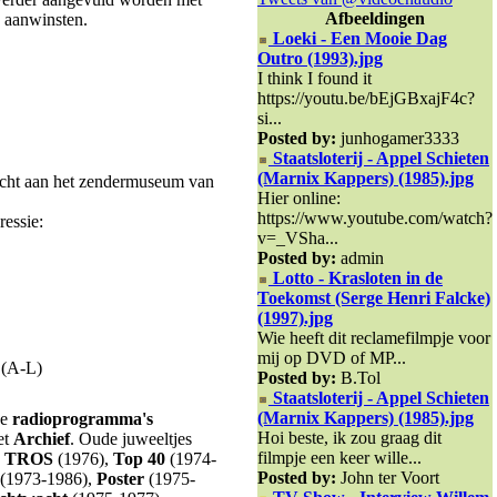
Afbeeldingen
e aanwinsten.
Loeki - Een Mooie Dag
Outro (1993).jpg
I think I found it
https://youtu.be/bEjGBxajF4c?
si...
Posted by:
junhogamer3333
Staatsloterij - Appel Schieten
(Marnix Kappers) (1985).jpg
cht aan het zendermuseum van
Hier online:
https://www.youtube.com/watch?
ressie:
v=_VSha...
Posted by:
admin
Lotto - Krasloten in de
Toekomst (Serge Henri Falcke)
(1997).jpg
Wie heeft dit reclamefilmpje voor
mij op DVD of MP...
 (A-L)
Posted by:
B.Tol
Staatsloterij - Appel Schieten
(Marnix Kappers) (1985).jpg
we
radioprogramma's
Hoi beste, ik zou graag dit
et
Archief
. Oude juweeltjes
filmpje een keer wille...
e TROS
(1976),
Top 40
(1974-
Posted by:
John ter Voort
(1973-1986),
Poster
(1975-