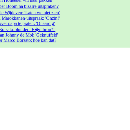
em Holleeder wil haar pakken'
er Boom na bizarre uitspraken?
e Wijdeven: 'Laten we niet zien'
a Marokkanen-uitspraak: 'Onzin!'
ver papa te praten: 'Onaardig'
Borsato-blunder: 'E�n bron?!'
an Johnny de Mol: 'Geknuffeld'
er Marco Borsato: hoe kan dat?