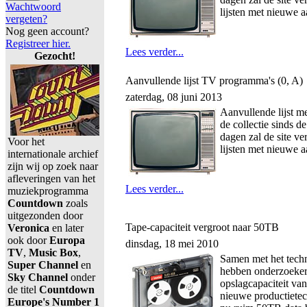
Wachtwoord
lijsten met nieuwe 
vergeten?
Nog geen account?
Registreer hier.
Lees verder...
Gezocht!
Aanvullende lijst TV programma's (0, A)
zaterdag, 08 juni 2013
Aanvullende lijst 
de collectie sinds d
dagen zal de site v
Voor het
lijsten met nieuwe 
internationale archief
zijn wij op zoek naar
afleveringen van het
Lees verder...
muziekprogramma
Countdown
zoals
uitgezonden door
Tape-capaciteit vergroot naar 50TB
Veronica
en later
ook door
Europa
dinsdag, 18 mei 2010
TV
,
Music Box
,
Samen met het techn
Super Channel
en
hebben onderzoeker
Sky Channel
onder
opslagcapaciteit van
de titel
Countdown
nieuwe productietec
Europe's Number 1