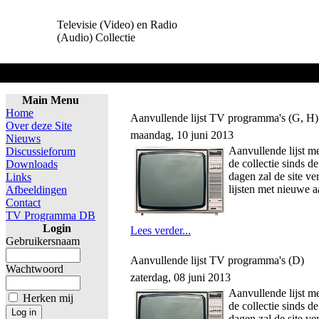
Televisie (Video) en Radio
(Audio) Collectie
Home
Main Menu
Home
Aanvullende lijst TV programma's (G, H)
Over deze Site
maandag, 10 juni 2013
Nieuws
Aanvullende lijst 
Discussieforum
de collectie sinds d
Downloads
dagen zal de site v
Links
lijsten met nieuwe 
Afbeeldingen
Contact
TV Programma DB
Login
Lees verder...
Gebruikersnaam
Aanvullende lijst TV programma's (D)
Wachtwoord
zaterdag, 08 juni 2013
Aanvullende lijst 
Herken mij
de collectie sinds d
dagen zal de site v