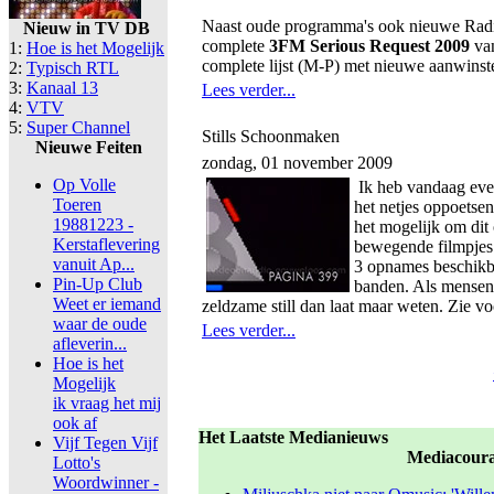
Naast oude programma's ook nieuwe Rad
Nieuw in TV DB
complete
3FM Serious Request 2009
van
1:
Hoe is het Mogelijk
complete lijst (M-P) met nieuwe aanwinst
2:
Typisch RTL
3:
Kanaal 13
Lees verder...
4:
VTV
5:
Super Channel
Stills Schoonmaken
Nieuwe Feiten
zondag, 01 november 2009
Op Volle
Ik heb vandaag eve
Toeren
het netjes oppoetsen 
19881223 -
het mogelijk om dit
Kerstaflevering
bewegende filmpjes 
vanuit Ap...
3 opnames beschikba
Pin-Up Club
banden. Als mensen
Weet er iemand
zeldzame still dan laat maar weten. Zie v
waar de oude
Lees verder...
afleverin...
Hoe is het
Mogelijk
ik vraag het mij
ook af
Het Laatste Medianieuws
Vijf Tegen Vijf
Mediacour
Lotto's
Woordwinner -