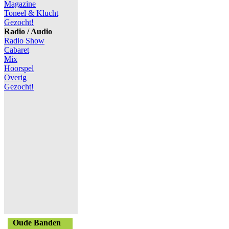
Magazine
Toneel & Klucht
Gezocht!
Radio / Audio
Radio Show
Cabaret
Mix
Hoorspel
Overig
Gezocht!
Oude Banden