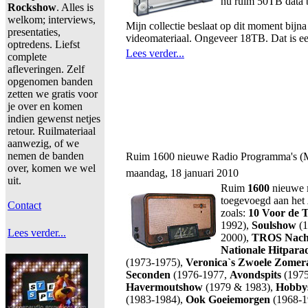
nu ruim 50TB data 
Rockshow
. Alles is
welkom; interviews,
Mijn collectie beslaat op dit moment bij
presentaties,
videomateriaal. Ongeveer 18TB. Dat is ee
optredens. Liefst
Lees verder...
complete
afleveringen. Zelf
opgenomen banden
zetten we gratis voor
je over en komen
indien gewenst netjes
retour. Ruilmateriaal
aanwezig, of we
nemen de banden
Ruim 1600 nieuwe Radio Programma's (
over, komen we wel
maandag, 18 januari 2010
uit.
Ruim
1600
nieuwe
toegevoegd aan het
Contact
zoals:
10 Voor de
1992),
Soulshow
(1
Lees verder...
2000),
TROS Nach
Nationale Hitpara
(1973-1975),
Veronica`s Zwoele Zome
Seconden
(1976-1977,
Avondspits
(1975
Havermoutshow
(1979 & 1983),
Hobby
(1983-1984),
Ook Goeiemorgen
(1968-1