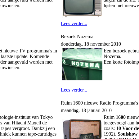
aanwinsten.
lijsten met nieuw
Lees verder...
Bezoek Nozema
donderdag, 18 november 2010
met nieuwe TV programma's in
Een bezoek gebra
e laatste update. Komende
Nozema.
erder aangevuld worden met
Een korte fotoimp
aanwinsten.
Lees verder...
Ruim 1600 nieuwe Radio Programma's
maandag, 18 januari 2010
ologie-instituut van Tokyo
Ruim
1600
nieu
s van Hitachi Maxell de
toegevoegd aan h
 tapes vergroot. Dankzij een
zoals:
10 Voor d
hniek kunnen tape-cartridges
1992),
Soulshow