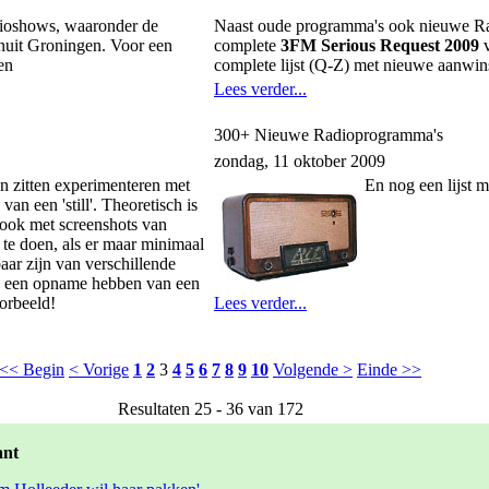
ioshows, waaronder de
Naast oude programma's ook nieuwe R
uit Groningen. Voor een
complete
3FM Serious Request 2009
v
en
complete lijst (Q-Z) met nieuwe aanwin
Lees verder...
300+ Nieuwe Radioprogramma's
zondag, 11 oktober 2009
n zitten experimenteren met
En nog een lijst 
van een 'still'. Theoretisch is
 ook met screenshots van
te doen, als er maar minimaal
ar zijn van verschillende
 een opname hebben van een
oorbeeld!
Lees verder...
<< Begin
< Vorige
1
2
3
4
5
6
7
8
9
10
Volgende >
Einde >>
Resultaten 25 - 36 van 172
ant