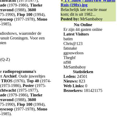
TV Show - Interview Willem
chtwacht
(1975-1977),
Ruis (198x).jpg
rade
(1979-1986),
Tineke
Belachelijk late reactie maar
eravond
(1988),
3600
kom; dit is uit 1982...
75-1990),
Flop 100
(1994),
Posted by:
MrSambaboy
yscoop
(1977-1978),
Mono
-1985).
Nu Online
Er zijn 44 gasten online
adioshows, waaronder de
Latest Visitors
anuit Groningen. Voor een
batim
sten
Chris@123
fatsnake
ggouweloos
Thegbf
 (Q-Z)
nf98
MrSambaboy
we
radioprogramma's
Statistieken
et
Archief
. Oude juweeltjes
Leden:
24501
e TROS
(1976),
Top 40
(1974-
Nieuws:
823
(1973-1986),
Poster
(1975-
Web Links:
0
chtwacht
(1975-1977),
Bezoekers:
181421175
rade
(1979-1986),
Tineke
eravond
(1988),
3600
75-1990),
Flop 100
(1994),
yscoop
(1977-1978),
Mono
-1985).