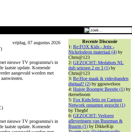
Recente Discussie
vrijdag, 07 augustus 2026
1:
Re:FOX Kids - Jetix -
F)
Nickelodeon materiaal (4)
by
Chris@123
t met nieuwe TV programma's in
2:
GEZOCHT: Medabots NL
 de laatste update. Komende
dub seizoen 2 en 3 (1)
by
 verder aangevuld worden met
Chris@123
e aanwinsten.
3:
Re:Hoe maak ik videobanden
digitaal? (2)
by ggouweloos
4:
Huisje Boompje Beestje (1)
by
rkerseboom
5:
Fox Kids/Jetix en Cartoon
Network opnamen gezocht (1)
C)
by Thegbf
6:
GEZOCHT: Verloren
afleveringen van Buurman &
t met nieuwe TV programma's in
Buurm (1)
by DikkeKip
 de laatste update. Komende
Tweets van @videoenaudio
 verder aangevuld worden met