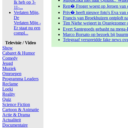
Miljuschka niet naar Qmusic: 'Will
Ik heb op 3-
Ren� Froger woest op Jeroen van d
11-...
Verlaten Mijn,
Priv� heeft nieuwe foto's Eva van d
De
Francis van Broekhuizen ontploft n
Verlaten Mijn -
Tim Niehe weigert in Oranjezomer o
Er staat nu een
Evert Santegoeds gebasht na mega-
compl...
Marco Borsato op bezoek bij buurm
Telegraaf verspreidde fake news ov
Televisie / Video
Show
Cabaret & Humor
Comedy
Jeugd
Muziek
Omroepen
Programma Leaders
Reclame
Loeki
Reality
Quiz
Science Fiction
Cartoon & Animatie
Actie & Drama
Actualiteit
Documentaire