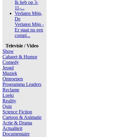
Ik heb op 3-
11-...
Verlaten Mijn,
De
Verlaten Mijn -
Er staat nu een
compl...
Televisie / Video
Show
Cabaret & Humor
Comedy
Jeugd
Muziek
Omroepen
Programma Leaders
Reclame
Loeki
Reality
Quiz
Science Fiction
Cartoon & Animatie
Actie & Drama
Actualiteit
Documentaire