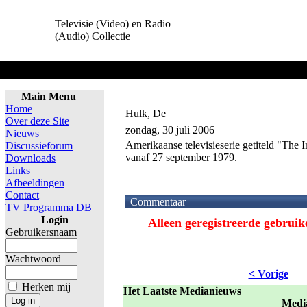
Televisie (Video) en Radio
(Audio) Collectie
Home
Main Menu
Home
Hulk, De
Over deze Site
zondag, 30 juli 2006
Nieuws
Amerikaanse televisieserie getiteld "The
Discussieforum
vanaf 27 september 1979.
Downloads
Links
Afbeeldingen
Contact
Commentaar
TV Programma DB
Login
Alleen geregistreerde gebrui
Gebruikersnaam
Wachtwoord
< Vorige
Herken mij
Het Laatste Medianieuws
Medi