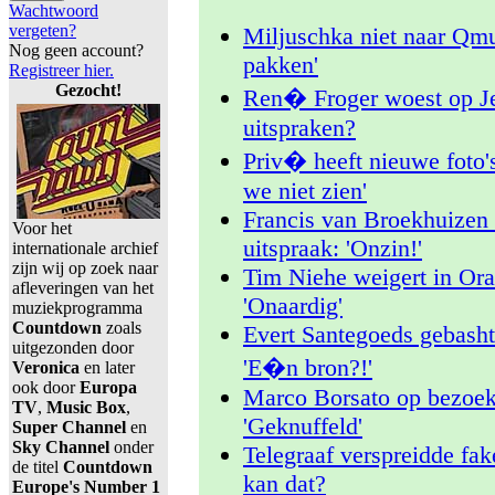
Wachtwoord
vergeten?
Miljuschka niet naar Qmu
Nog geen account?
pakken'
Registreer hier.
Gezocht!
Ren� Froger woest op Je
uitspraken?
Priv� heeft nieuwe foto'
we niet zien'
Francis van Broekhuizen
Voor het
uitspraak: 'Onzin!'
internationale archief
zijn wij op zoek naar
Tim Niehe weigert in Ora
afleveringen van het
'Onaardig'
muziekprogramma
Countdown
zoals
Evert Santegoeds gebasht
uitgezonden door
'E�n bron?!'
Veronica
en later
ook door
Europa
Marco Borsato op bezoek
TV
,
Music Box
,
'Geknuffeld'
Super Channel
en
Sky Channel
onder
Telegraaf verspreidde fa
de titel
Countdown
kan dat?
Europe's Number 1