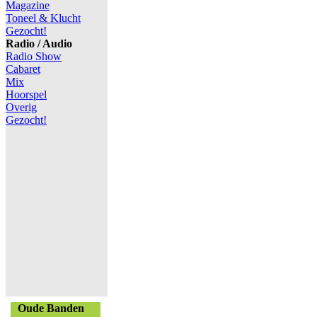
Magazine
Toneel & Klucht
Gezocht!
Radio / Audio
Radio Show
Cabaret
Mix
Hoorspel
Overig
Gezocht!
Oude Banden