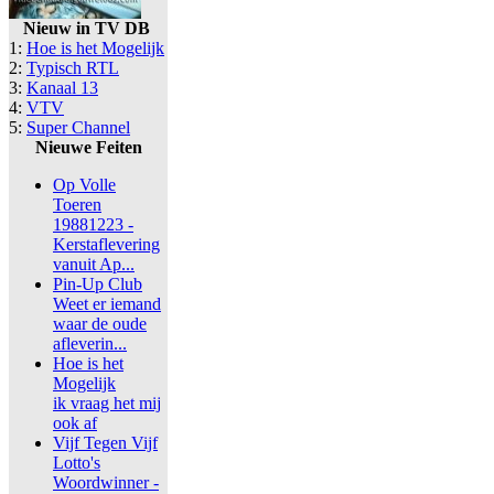
Nieuw in TV DB
1:
Hoe is het Mogelijk
2:
Typisch RTL
3:
Kanaal 13
4:
VTV
5:
Super Channel
Nieuwe Feiten
Op Volle
Toeren
19881223 -
Kerstaflevering
vanuit Ap...
Pin-Up Club
Weet er iemand
waar de oude
afleverin...
Hoe is het
Mogelijk
ik vraag het mij
ook af
Vijf Tegen Vijf
Lotto's
Woordwinner -