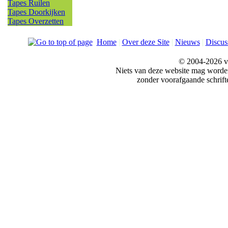
Tapes Ruilen
Tapes Doorkijken
Tapes Overzetten
Home
|
Over deze Site
|
Nieuws
|
Discus
© 2004-2026 v
Niets van deze website mag word
zonder voorafgaande schrift