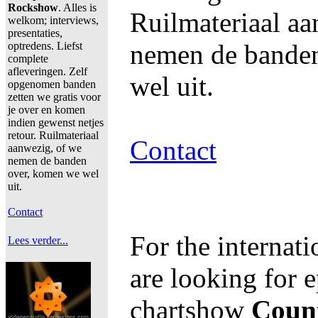
Rockshow
. Alles is
Ruilmateriaal aa
welkom; interviews,
presentaties,
nemen de bande
optredens. Liefst
complete
afleveringen. Zelf
wel uit.
opgenomen banden
zetten we gratis voor
je over en komen
indien gewenst netjes
retour. Ruilmateriaal
Contact
aanwezig, of we
nemen de banden
over, komen we wel
uit.
Contact
For the internat
Lees verder...
are looking for e
chartshow
Coun