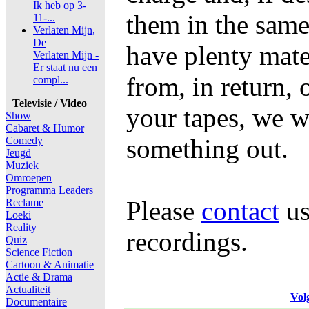
Ik heb op 3-
them in the same
11-...
Verlaten Mijn,
De
have plenty mate
Verlaten Mijn -
Er staat nu een
from, in return, 
compl...
Televisie / Video
your tapes, we wi
Show
Cabaret & Humor
something out.
Comedy
Jeugd
Muziek
Omroepen
Programma Leaders
Please
contact
us
Reclame
Loeki
Reality
recordings.
Quiz
Science Fiction
Cartoon & Animatie
Actie & Drama
Actualiteit
Vol
Documentaire