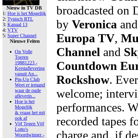
broadcasted on D
Nieuw in TV DB
1:
Hoe is het Mogelijk
2:
Typisch RTL
by
Veronica
and 
3:
Kanaal 13
4:
VTV
Europa TV
,
Mu
5:
Super Channel
Nieuwe Feiten
Channel
and
Sk
Op Volle
Toeren
Countdown Eur
19881223 -
Kerstaflevering
vanuit Ap...
Rockshow
. Ever
Pin-Up Club
Weet er iemand
welcome; intervi
waar de oude
afleverin...
Hoe is het
performances. We
Mogelijk
ik vraag het mij
recorded tapes fo
ook af
Vijf Tegen Vijf
Lotto's
charge and, if de
Woordwinner -