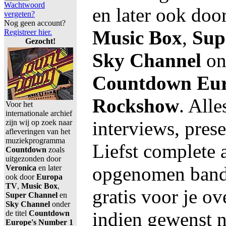
Wachtwoord
en later ook doo
vergeten?
Nog geen account?
Music Box
,
Sup
Registreer hier.
Gezocht!
Sky Channel
ond
Countdown Eur
Rockshow
. All
Voor het
internationale archief
interviews, prese
zijn wij op zoek naar
afleveringen van het
muziekprogramma
Liefst complete 
Countdown
zoals
uitgezonden door
opgenomen band
Veronica
en later
ook door
Europa
TV
,
Music Box
,
gratis voor je o
Super Channel
en
Sky Channel
onder
indien gewenst ne
de titel
Countdown
Europe's Number 1