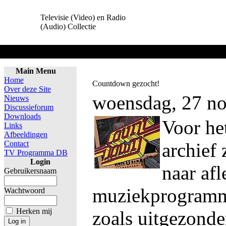
Televisie (Video) en Radio
(Audio) Collectie
Home
Main Menu
Home
Countdown gezocht!
Over deze Site
woensdag, 27 n
Nieuws
Discussieforum
Downloads
Voor het
Links
Afbeeldingen
Contact
archief 
TV Programma DB
Login
naar af
Gebruikersnaam
muziekprogram
Wachtwoord
Herken mij
zoals uitgezond