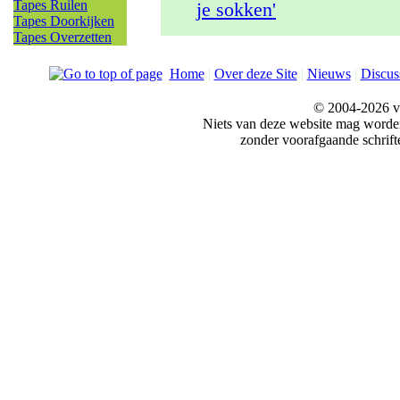
Tapes Ruilen
je sokken'
Tapes Doorkijken
Tapes Overzetten
Home
|
Over deze Site
|
Nieuws
|
Discus
© 2004-2026 v
Niets van deze website mag word
zonder voorafgaande schrift