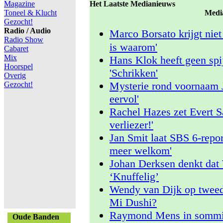
Magazine
Het Laatste Medianieuws
Toneel & Klucht
Medi
Gezocht!
Radio / Audio
Marco Borsato krijgt nie
Radio Show
is waarom'
Cabaret
Mix
Hans Klok heeft geen spij
Hoorspel
'Schrikken'
Overig
Mysterie rond voornaam 
Gezocht!
eervol'
Rachel Hazes zet Evert S
verliezer!'
Jan Smit laat SBS 6-report
meer welkom'
Johan Derksen denkt dat 
‘Knuffelig’
Wendy van Dijk op tweed
Mi Dushi?
Raymond Mens in sommige
Oude Banden