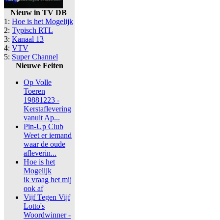
Nieuw in TV DB
1:
Hoe is het Mogelijk
2:
Typisch RTL
3:
Kanaal 13
4:
VTV
5:
Super Channel
Nieuwe Feiten
Op Volle
Toeren
19881223 -
Kerstaflevering
vanuit Ap...
Pin-Up Club
Weet er iemand
waar de oude
afleverin...
Hoe is het
Mogelijk
ik vraag het mij
ook af
Vijf Tegen Vijf
Lotto's
Woordwinner -