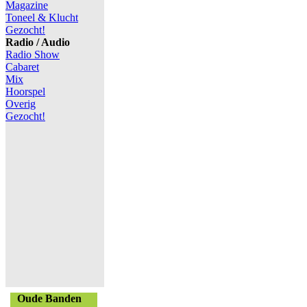
Magazine
Toneel & Klucht
Gezocht!
Radio / Audio
Radio Show
Cabaret
Mix
Hoorspel
Overig
Gezocht!
Oude Banden