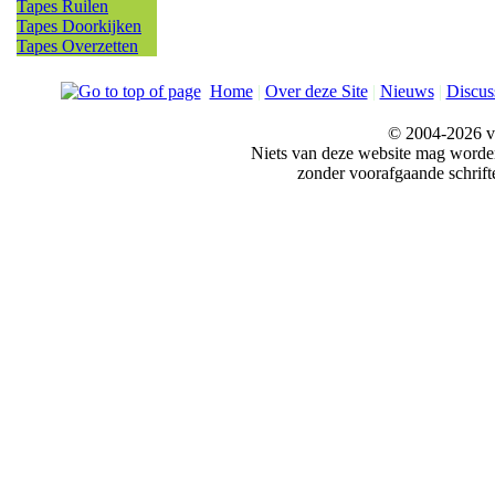
Tapes Ruilen
Tapes Doorkijken
Tapes Overzetten
Home
|
Over deze Site
|
Nieuws
|
Discus
© 2004-2026 v
Niets van deze website mag word
zonder voorafgaande schrift