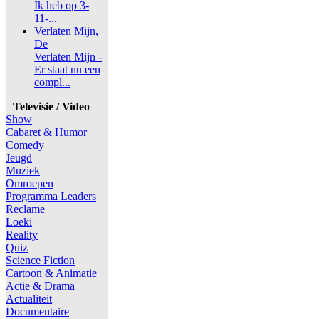
Ik heb op 3-
11-...
Verlaten Mijn,
De
Verlaten Mijn -
Er staat nu een
compl...
Televisie / Video
Show
Cabaret & Humor
Comedy
Jeugd
Muziek
Omroepen
Programma Leaders
Reclame
Loeki
Reality
Quiz
Science Fiction
Cartoon & Animatie
Actie & Drama
Actualiteit
Documentaire