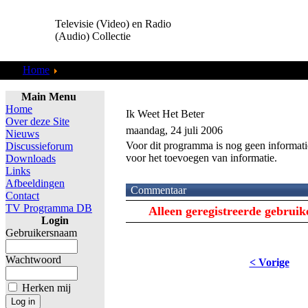
Televisie (Video) en Radio
(Audio) Collectie
Home
TV Programma DB
Main Menu
Home
Ik Weet Het Beter
Over deze Site
maandag, 24 juli 2006
Nieuws
Voor dit programma is nog geen informati
Discussieforum
voor het toevoegen van informatie.
Downloads
Links
Afbeeldingen
Commentaar
Contact
TV Programma DB
Alleen geregistreerde gebrui
Login
Gebruikersnaam
Wachtwoord
< Vorige
Herken mij