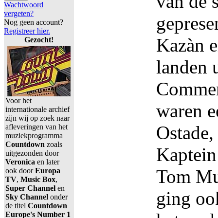
van de 
Wachtwoord
vergeten?
geprese
Nog geen account?
Registreer hier.
Kazàn e
Gezocht!
landen 
Commen
Voor het
waren ee
internationale archief
zijn wij op zoek naar
Ostade,
afleveringen van het
muziekprogramma
Countdown
zoals
Kaptein
uitgezonden door
Veronica
en later
Tom Mu
ook door
Europa
TV
,
Music Box
,
Super Channel
en
ging oo
Sky Channel
onder
de titel
Countdown
Europe's Number 1