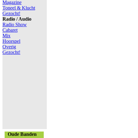
Magazine
Toneel & Klucht
Gezocht!
Radio / Audio
Radio Show
Cabaret
Mix
Hoorspel
Overig
Gezocht!
Oude Banden