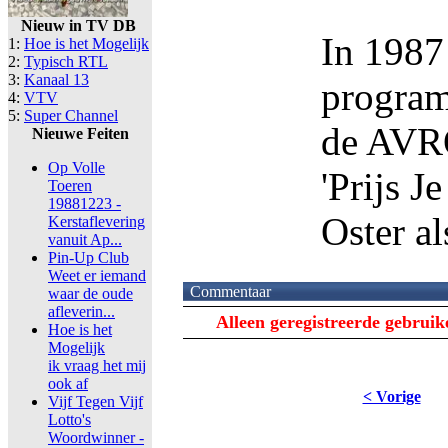
Nieuw in TV DB
In 1987
1:
Hoe is het Mogelijk
2:
Typisch RTL
3:
Kanaal 13
program
4:
VTV
5:
Super Channel
de AVRO
Nieuwe Feiten
Op Volle
'Prijs J
Toeren
19881223 -
Oster al
Kerstaflevering
vanuit Ap...
Pin-Up Club
Weet er iemand
Commentaar
waar de oude
afleverin...
Alleen geregistreerde gebrui
Hoe is het
Mogelijk
ik vraag het mij
ook af
< Vorige
Vijf Tegen Vijf
Lotto's
Woordwinner -