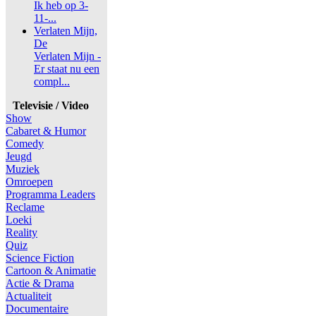
Ik heb op 3-
11-...
Verlaten Mijn,
De
Verlaten Mijn -
Er staat nu een
compl...
Televisie / Video
Show
Cabaret & Humor
Comedy
Jeugd
Muziek
Omroepen
Programma Leaders
Reclame
Loeki
Reality
Quiz
Science Fiction
Cartoon & Animatie
Actie & Drama
Actualiteit
Documentaire