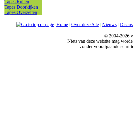
Tapes Ruilen
Tapes Doorkijken
Tapes Overzetten
Home
|
Over deze Site
|
Nieuws
|
Discus
© 2004-2026 v
Niets van deze website mag word
zonder voorafgaande schrift