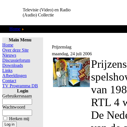
Televisie (Video) en Radio
(Audio) Collectie
Home
TV Programma DB
Main Menu
Home
Prijzenslag
Over deze Site
maandag, 24 juli 2006
Nieuws
Discussieforum
Prijzen
Downloads
Links
spelshow
Afbeeldingen
Contact
TV Programma DB
van 198
Login
Gebruikersnaam
RTL 4 w
Wachtwoord
De Nede
Herken mij