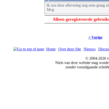
Ik zou deze aflevering nog eens graag z
Mvg
Alleen geregistreerde gebrui
< Vorige
Home
|
Over deze Site
|
Nieuws
|
Discus
© 2004-2026 v
Niets van deze website mag word
zonder voorafgaande schrift