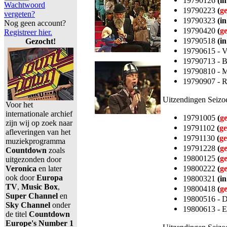
19790126
(in
Wachtwoord
19790223
(
g
vergeten?
19790323
(in
Nog geen account?
19790420
(
g
Registreer hier.
19790518
(in
Gezocht!
19790615 - V
19790713 - B
19790810 - M
19790907 - 
Uitzendingen Seizo
Voor het
internationale archief
19791005
(
g
zijn wij op zoek naar
19791102
(
ge
afleveringen van het
19791130
(
ge
muziekprogramma
19791228
(
g
Countdown
zoals
19800125
(
g
uitgezonden door
19800222
(
g
Veronica
en later
ook door
Europa
19800321
(in
TV
,
Music Box
,
19800418
(
g
Super Channel
en
19800516 - D
Sky Channel
onder
19800613 - E
de titel
Countdown
Europe's Number 1