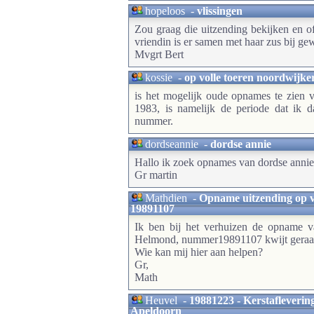
hopeloos
-
vlissingen
Zou graag die uitzending bekijken en of 
vriendin is er samen met haar zus bij gew
Mvgrt Bert
kossie
-
op volle toeren noordwijke
is het mogelijk oude opnames te zien 
1983, is namelijk de periode dat ik 
nummer.
dordseannie
-
dordse annie
Hallo ik zoek opnames van dordse annie
Gr martin
Mathdien
-
Opname uitzending op v
19891107
Ik ben bij het verhuizen de opname v
Helmond, nummer19891107 kwijt geraak
Wie kan mij hier aan helpen?
Gr,
Math
Heuvel
-
19881223 - Kerstafleverin
Apeldoorn