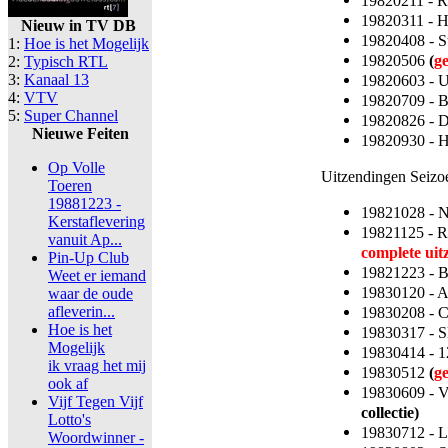
19820211 - 
19820311 - 
Nieuw in TV DB
19820408 - S
1:
Hoe is het Mogelijk
19820506
(
g
2:
Typisch RTL
3:
Kanaal 13
19820603 - 
4:
VTV
19820709 - 
5:
Super Channel
19820826 - 
Nieuwe Feiten
19820930 - 
Op Volle
Uitzendingen Seizo
Toeren
19881223 -
19821028 - 
Kerstaflevering
19821125 - R
vanuit Ap...
complete uit
Pin-Up Club
19821223 - 
Weet er iemand
19830120 - A
waar de oude
afleverin...
19830208 - C
Hoe is het
19830317 - S
Mogelijk
19830414 - 1
ik vraag het mij
19830512
(
g
ook af
19830609 - V
Vijf Tegen Vijf
collectie)
Lotto's
19830712 - L
Woordwinner -