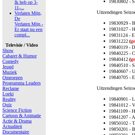
19830802 - Sp
Ik heb op 3-
11-...
Uitzendingen Seizo
Verlaten Mijn,
De
19830929 - 
Verlaten Mijn -
19831027 - 
Er staat nu een
compl...
19831124 - 
19831222
(
g
Televisie / Video
19840119 - D
Show
19840225 - C
Cabaret & Humor
19840412
(
g
Comedy
19840510 - S
Jeugd
19840607 - 
Muziek
19840705 - E
Omroepen
Programma Leaders
Uitzendingen Seizo
Reclame
Loeki
19840901 - L
Reality
Quiz
19841012 - 
Science Fiction
19841109 - 
Cartoon & Animatie
19841207 - A
Actie & Drama
19850102 - T
Actualiteit
19850201 - 
Documentaire