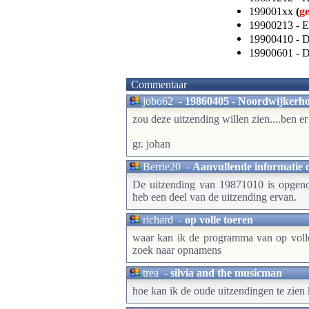
199001xx
(
g
19900213 - 
19900410 - D
19900601 - 
Commentaar
jobo62
-
19860405 - Noordwijkerhout
zou deze uitzending willen zien....ben er
gr. johan
Berrie20
-
Aanvullende informatie 
De uitzending van 19871010 is opgeno
heb een deel van de uitzending ervan.
richard
-
op volle toeren
waar kan ik de programma van op volle 
zoek naar opnamens
trea
-
silvia and the musicman
hoe kan ik de oude uitzendingen te zien 