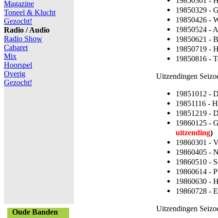
19850301 - 
Magazine
19850329 - 
Toneel & Klucht
19850426 - 
Gezocht!
19850524 - 
Radio / Audio
Radio Show
19850621 - 
Cabaret
19850719 - 
Mix
19850816 - 
Hoorspel
Overig
Uitzendingen Seizo
Gezocht!
19851012 - D
19851116 - H
19851219 - 
19860125 - 
uitzending
)
19860301 - 
19860405 - 
19860510 - 
19860614 - P
19860630 - 
19860728 - E
Uitzendingen Seizo
Oude Banden