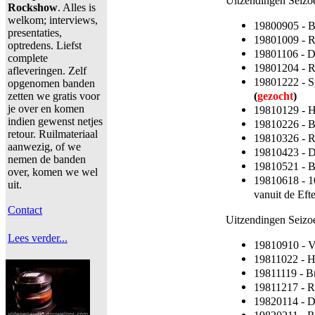
Uitzendingen Seizo
Rockshow
. Alles is
welkom; interviews,
19800905 - 
presentaties,
19801009 - 
optredens. Liefst
19801106 - D
complete
19801204 - 
afleveringen. Zelf
19801222 - Sp
opgenomen banden
(
gezocht
)
zetten we gratis voor
je over en komen
19810129 - 
indien gewenst netjes
19810226 - 
retour. Ruilmateriaal
19810326 - R
aanwezig, of we
19810423 - 
nemen de banden
19810521 - 
over, komen we wel
19810618 - 1
uit.
vanuit de Eft
Contact
Uitzendingen Seiz
Lees verder...
19810910 - V
19811022 - 
19811119 - B
19811217 - R
19820114 - 