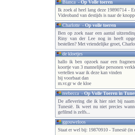
Bianca
-
Op Volle toeren
Ik zoek al heel lang deze 19890714 - 
Videoband van destijds is naar de knopp
Charlotte
-
Op volle toeren
Ben op zoek naar een aantal uitzendi
Riny van der Lee nog in heeft opget
bestellen? Met vriendelijke groet, Charlo
de kloetjes
hallo ik ben opzoek naar een fragmen
koortje van 3 mannelijke personen verkl
vertellen waar ik deze kan vinden
bij voorbaat dan
m.vr.gr w de kloe
reebecca
-
Op Volle Toeren in Tune
De aflevering die ik hier niet bij naa
Tunesië. Ik weet nu niet precies wann
gefilmd is zelfs...
ggouweloos
Staat er wel bij: 19870910 - Tunesië (in c