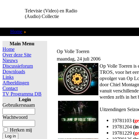
Televisie (Video) en Radio
(Audio) Collectie
Home
TV Programma DB
Main Menu
Home
Op Volle Toeren
Over deze Site
maandag, 24 juli 2006
Nieuws
Op Volle Toeren is
Discussieforum
Downloads
TROS, voor het eer
Links
opvolger van Op L
Afbeeldingen
door Chiel Montagne,
Contact
vanuit verschillend
TV Programma DB
werden zelfs in het
Login
Gebruikersnaam
Uitzendingen Seizo
Wachtwoord
19781103
(
ge
19781204
(in
Herken mij
19781229
(
g