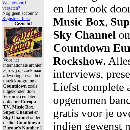
Wachtwoord
en later ook doo
vergeten?
Nog geen account?
Music Box
,
Sup
Registreer hier.
Gezocht!
Sky Channel
ond
Countdown Eur
Rockshow
. All
Voor het
internationale archief
interviews, prese
zijn wij op zoek naar
afleveringen van het
muziekprogramma
Liefst complete 
Countdown
zoals
uitgezonden door
opgenomen band
Veronica
en later
ook door
Europa
TV
,
Music Box
,
gratis voor je o
Super Channel
en
Sky Channel
onder
indien gewenst ne
de titel
Countdown
Europe's Number 1