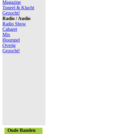
Magazine
Toneel & Klucht
Gezocht!
Radio / Audio
Radio Show
Cabaret
Mix
Hoorspel
Overig
Gezocht!
Oude Banden