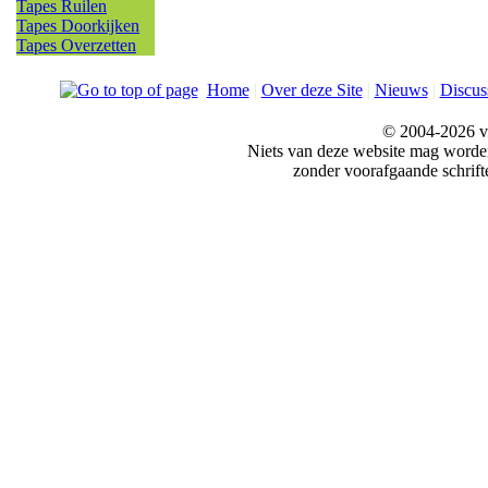
Tapes Ruilen
Tapes Doorkijken
Tapes Overzetten
Home
|
Over deze Site
|
Nieuws
|
Discus
© 2004-2026 v
Niets van deze website mag word
zonder voorafgaande schrift