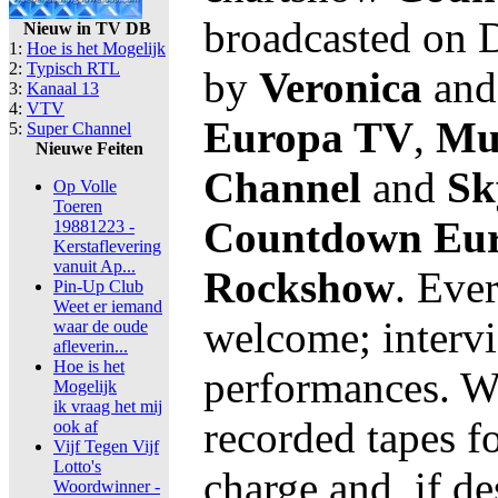
broadcasted on D
Nieuw in TV DB
1:
Hoe is het Mogelijk
2:
Typisch RTL
by
Veronica
and 
3:
Kanaal 13
4:
VTV
Europa TV
,
Mu
5:
Super Channel
Nieuwe Feiten
Channel
and
Sk
Op Volle
Toeren
Countdown Eur
19881223 -
Kerstaflevering
vanuit Ap...
Rockshow
. Ever
Pin-Up Club
Weet er iemand
welcome; intervi
waar de oude
afleverin...
Hoe is het
performances. We
Mogelijk
ik vraag het mij
recorded tapes fo
ook af
Vijf Tegen Vijf
Lotto's
charge and, if de
Woordwinner -