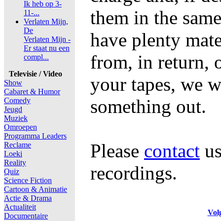
Ik heb op 3-
them in the same
11-...
Verlaten Mijn,
De
have plenty mate
Verlaten Mijn -
Er staat nu een
from, in return, 
compl...
Televisie / Video
your tapes, we wi
Show
Cabaret & Humor
something out.
Comedy
Jeugd
Muziek
Omroepen
Programma Leaders
Please
contact
us
Reclame
Loeki
Reality
recordings.
Quiz
Science Fiction
Cartoon & Animatie
Actie & Drama
Actualiteit
Vol
Documentaire