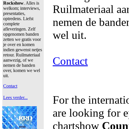
Rockshow
. Alles is
Ruilmateriaal aa
welkom; interviews,
presentaties,
nemen de bande
optredens. Liefst
complete
afleveringen. Zelf
wel uit.
opgenomen banden
zetten we gratis voor
je over en komen
indien gewenst netjes
retour. Ruilmateriaal
Contact
aanwezig, of we
nemen de banden
over, komen we wel
uit.
Contact
For the internat
Lees verder...
are looking for e
chartshow
Coun