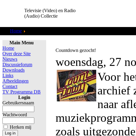
Televisie (Video) en Radio
(Audio) Collectie
Home
TV Programma DB
Main Menu
Home
Countdown gezocht!
Over deze Site
woensdag, 27 n
Nieuws
Discussieforum
Downloads
Voor het
Links
Afbeeldingen
Contact
archief 
TV Programma DB
Login
naar af
Gebruikersnaam
muziekprogram
Wachtwoord
Herken mij
zoals uitgezond