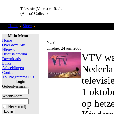
Televisie (Video) en Radio
(Audio) Collectie
Home
Show
Overig
Main Menu
Home
VTV
Over deze Site
dinsdag, 24 juni 2008
Nieuws
Discussieforum
VTV wa
Downloads
Links
Nederla
Afbeeldingen
Contact
TV Programma DB
televisi
Login
Gebruikersnaam
1 oktob
Wachtwoord
op hetze
Herken mij