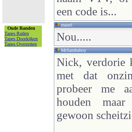
een code is...
manel
Oude Banden
Nou.....
Tapes Ruilen
Tapes Doorkijken
Tapes Overzetten
MrSambaboy
Nick, verdorie
met dat onzi
probeer me a
houden maar 
gewoon scheitzi