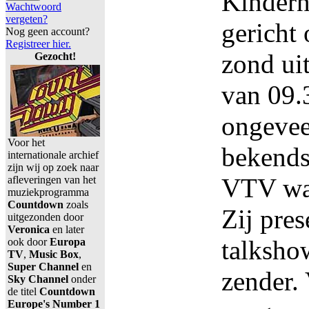
Kindern
Wachtwoord
vergeten?
gericht
Nog geen account?
Registreer hier.
zond ui
Gezocht!
van 09.
ongevee
Voor het
bekends
internationale archief
zijn wij op zoek naar
VTV was
afleveringen van het
muziekprogramma
Countdown
zoals
Zij pres
uitgezonden door
Veronica
en later
talksho
ook door
Europa
TV
,
Music Box
,
Super Channel
en
zender.
Sky Channel
onder
de titel
Countdown
Europe's Number 1