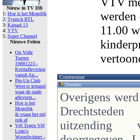
VTV met
Nieuw in TV DB
werden 
1:
Hoe is het Mogelijk
2:
Typisch RTL
3:
Kanaal 13
11.00 w
4:
VTV
5:
Super Channel
kinderp
Nieuwe Feiten
Op Volle
vertoon
Toeren
19881223 -
Kerstaflevering
vanuit Ap...
Commentaar
Pin-Up Club
Dominic
Weet er iemand
waar de oude
Overigens werd
afleverin...
Hoe is het
Drechtsted
Mogelijk
ik vraag het mij
ook af
uitzending 
Vijf Tegen Vijf
Lotto's
doorgegeven. L
Woordwinner -