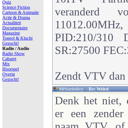
Quiz
Science Fiction
veranderd 
Cartoon & Animatie
Actie & Drama
11012.00M
Actualiteit
Documentaire
Magazine
PID:210/310 
Toneel & Klucht
Gezocht!
SR:27500 FEC:3
Radio / Audio
Radio Show
Cabaret
Mix
Hoorspel
Zendt VTV dan 
Overig
Gezocht!
MrSambaboy
-
Re: Weird
Denk het niet,
er een zender
naam VTV, of