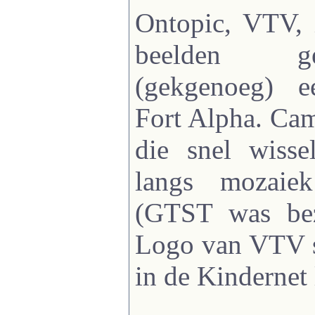
Ontopic, VTV, 
beelden g
(gekgenoeg) 
Fort Alpha. Cam
die snel wisse
langs mozaie
(GTST was b
Logo van VTV s
in de Kindernet 