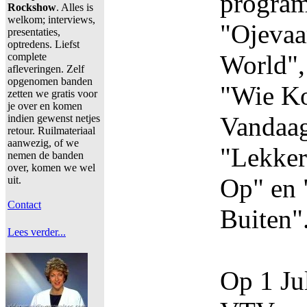
program
Rockshow
. Alles is
welkom; interviews,
"Ojevaa
presentaties,
optredens. Liefst
World",
complete
afleveringen. Zelf
opgenomen banden
"Wie Ko
zetten we gratis voor
je over en komen
Vandaag
indien gewenst netjes
retour. Ruilmateriaal
aanwezig, of we
"Lekker
nemen de banden
over, komen we wel
Op" en 
uit.
Contact
Buiten"
Lees verder...
Op 1 Ju