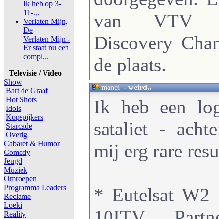
Ik heb op 3-
11-...
van VTV (
Verlaten Mijn,
De
Discovery Chan
Verlaten Mijn -
Er staat nu een
compl...
de plaats.
Televisie / Video
Show
manel
-
weird..
Bart de Graaf
Hot Shots
Ik heb een lo
Idols
Kopspijkers
sataliet - acht
Starcade
Overig
Cabaret & Humor
mij erg rare resu
Comedy
Jeugd
Muziek
Omroepen
Programma Leaders
* Eutelsat W2 
Reclame
Loeki
10ITV Partn
Reality