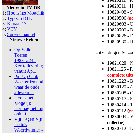
19820211 - 
19820311 - 
Nieuw in TV DB
19820408 - S
1:
Hoe is het Mogelijk
19820506
(
g
2:
Typisch RTL
3:
Kanaal 13
19820603 - 
4:
VTV
19820709 - 
5:
Super Channel
19820826 - 
Nieuwe Feiten
19820930 - 
Op Volle
Uitzendingen Seizo
Toeren
19881223 -
19821028 - 
Kerstaflevering
19821125 - R
vanuit Ap...
complete uit
Pin-Up Club
19821223 - 
Weet er iemand
19830120 - A
waar de oude
afleverin...
19830208 - C
Hoe is het
19830317 - S
Mogelijk
19830414 - 1
ik vraag het mij
19830512
(
g
ook af
19830609 - V
Vijf Tegen Vijf
collectie)
Lotto's
19830712 - L
Woordwinner -