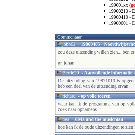
199001xx
(
g
19900213 - 
19900410 - D
19900601 - 
Commentaar
jobo62
-
19860405 - Noordwijkerhout
zou deze uitzending willen zien....ben er
gr. johan
Berrie20
-
Aanvullende informatie 
De uitzending van 19871010 is opgeno
heb een deel van de uitzending ervan.
richard
-
op volle toeren
waar kan ik de programma van op volle 
zoek naar opnamens
trea
-
silvia and the musicman
hoe kan ik de oude uitzendingen te zien 