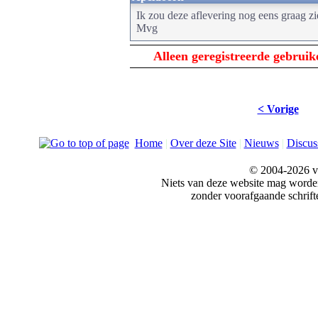
Ik zou deze aflevering nog eens graag z
Mvg
Alleen geregistreerde gebrui
< Vorige
Home
|
Over deze Site
|
Nieuws
|
Discus
© 2004-2026 v
Niets van deze website mag word
zonder voorafgaande schrift