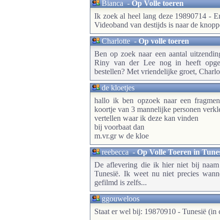
Bianca
-
Op Volle toeren
Ik zoek al heel lang deze 19890714 - 
Videoband van destijds is naar de knopp
Charlotte
-
Op volle toeren
Ben op zoek naar een aantal uitzendi
Riny van der Lee nog in heeft opget
bestellen? Met vriendelijke groet, Charlo
de kloetjes
hallo ik ben opzoek naar een fragmen
koortje van 3 mannelijke personen verkl
vertellen waar ik deze kan vinden
bij voorbaat dan
m.vr.gr w de kloe
reebecca
-
Op Volle Toeren in Tune
De aflevering die ik hier niet bij naa
Tunesië. Ik weet nu niet precies wann
gefilmd is zelfs...
ggouweloos
Staat er wel bij: 19870910 - Tunesië (in c