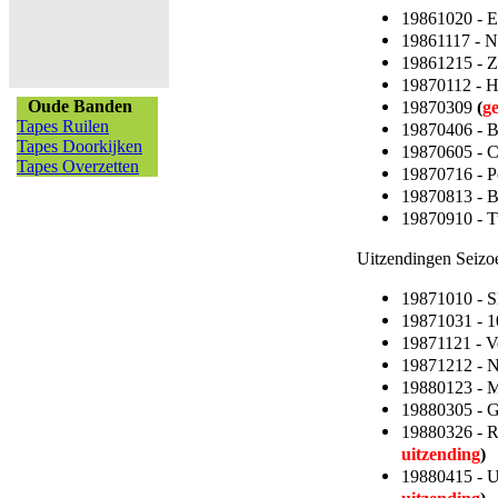
19861020 - 
19861117 - 
19861215 - 
19870112 - 
Oude Banden
19870309
(
g
Tapes Ruilen
19870406 - 
Tapes Doorkijken
19870605 - C
Tapes Overzetten
19870716 - P
19870813 - B
19870910 - T
Uitzendingen Seizo
19871010 - S
19871031 - 1
19871121 - 
19871212 - 
19880123 - 
19880305 - 
19880326 - 
uitzending
)
19880415 - 