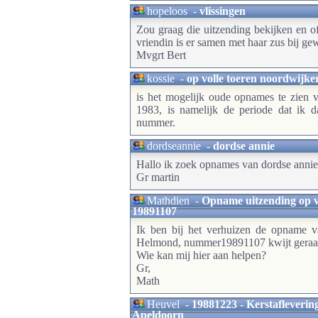
hopeloos
-
vlissingen
Zou graag die uitzending bekijken en of 
vriendin is er samen met haar zus bij gew
Mvgrt Bert
kossie
-
op volle toeren noordwijke
is het mogelijk oude opnames te zien 
1983, is namelijk de periode dat ik 
nummer.
dordseannie
-
dordse annie
Hallo ik zoek opnames van dordse annie
Gr martin
Mathdien
-
Opname uitzending op v
19891107
Ik ben bij het verhuizen de opname v
Helmond, nummer19891107 kwijt geraak
Wie kan mij hier aan helpen?
Gr,
Math
Heuvel
-
19881223 - Kerstafleverin
Apeldoorn