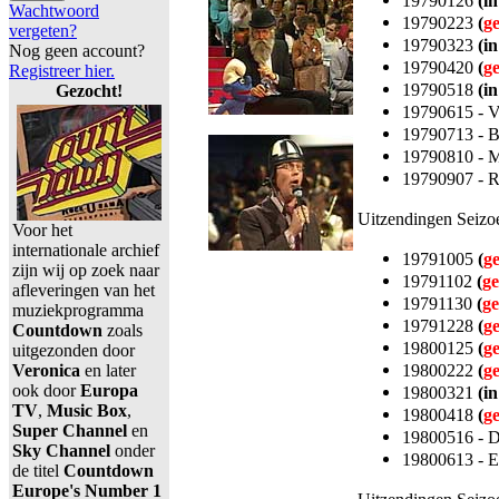
19790126
(in
Wachtwoord
19790223
(
g
vergeten?
19790323
(in
Nog geen account?
19790420
(
g
Registreer hier.
19790518
(in
Gezocht!
19790615 - V
19790713 - B
19790810 - M
19790907 - 
Uitzendingen Seizo
Voor het
internationale archief
19791005
(
g
zijn wij op zoek naar
19791102
(
ge
afleveringen van het
19791130
(
ge
muziekprogramma
19791228
(
g
Countdown
zoals
19800125
(
g
uitgezonden door
19800222
(
g
Veronica
en later
ook door
Europa
19800321
(in
TV
,
Music Box
,
19800418
(
g
Super Channel
en
19800516 - D
Sky Channel
onder
19800613 - E
de titel
Countdown
Europe's Number 1