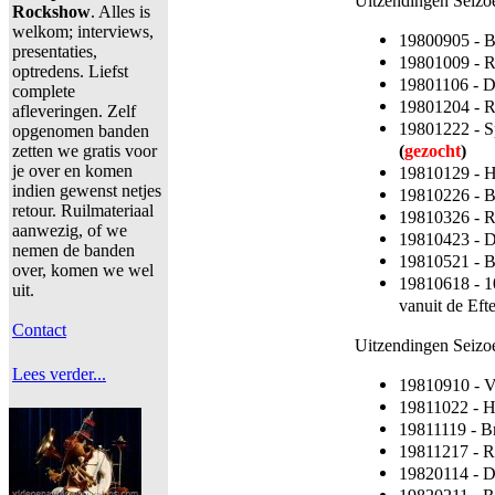
Uitzendingen Seizo
Rockshow
. Alles is
welkom; interviews,
19800905 - 
presentaties,
19801009 - 
optredens. Liefst
19801106 - D
complete
19801204 - 
afleveringen. Zelf
19801222 - Sp
opgenomen banden
(
gezocht
)
zetten we gratis voor
je over en komen
19810129 - 
indien gewenst netjes
19810226 - 
retour. Ruilmateriaal
19810326 - R
aanwezig, of we
19810423 - 
nemen de banden
19810521 - 
over, komen we wel
19810618 - 1
uit.
vanuit de Eft
Contact
Uitzendingen Seiz
Lees verder...
19810910 - V
19811022 - 
19811119 - B
19811217 - R
19820114 - 