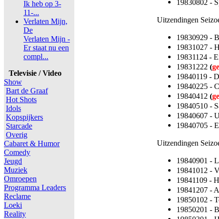
19830802 - Sp
Ik heb op 3-
11-...
Uitzendingen Seizo
Verlaten Mijn,
De
19830929 - 
Verlaten Mijn -
19831027 - 
Er staat nu een
compl...
19831124 - 
19831222
(
g
Televisie / Video
19840119 - D
Show
19840225 - C
Bart de Graaf
19840412
(
g
Hot Shots
19840510 - S
Idols
19840607 - 
Kopspijkers
19840705 - E
Starcade
Overig
Uitzendingen Seizo
Cabaret & Humor
Comedy
19840901 - L
Jeugd
Muziek
19841012 - 
Omroepen
19841109 - 
Programma Leaders
19841207 - A
Reclame
19850102 - T
Loeki
19850201 - 
Reality