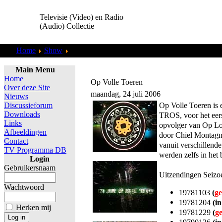
Televisie (Video) en Radio
(Audio) Collectie
Home
Show
Overig
Main Menu
Home
Op Volle Toeren
Over deze Site
maandag, 24 juli 2006
Nieuws
Op Volle Toeren is
Discussieforum
Downloads
TROS, voor het eer
Links
opvolger van Op L
Afbeeldingen
door Chiel Montagne,
Contact
vanuit verschillend
TV Programma DB
werden zelfs in het
Login
Gebruikersnaam
Uitzendingen Seizo
Wachtwoord
19781103
(
ge
19781204
(in
Herken mij
19781229
(
g