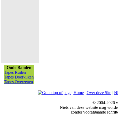
Oude Banden
Tapes Ruilen
Tapes Doorkijken
Tapes Overzetten
Home
|
Over deze Site
|
N
© 2004-2026 v
Niets van deze website mag word
zonder voorafgaande schrift