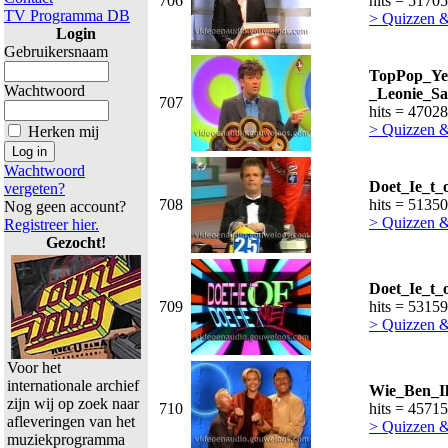
706
hits = 51705
TV Programma DB
> Quizzen 
Login
Gebruikersnaam
TopPop_Ye
Wachtwoord
_Leonie_Sa
707
hits = 47028
> Quizzen 
Herken mij
Wachtwoord
Doet_Ie_t_
vergeten?
708
hits = 51350
Nog geen account?
> Quizzen 
Registreer hier.
Gezocht!
Doet_Ie_t_
709
hits = 53159
> Quizzen 
Voor het
internationale archief
Wie_Ben_Ik
zijn wij op zoek naar
710
hits = 45715
afleveringen van het
> Quizzen 
muziekprogramma