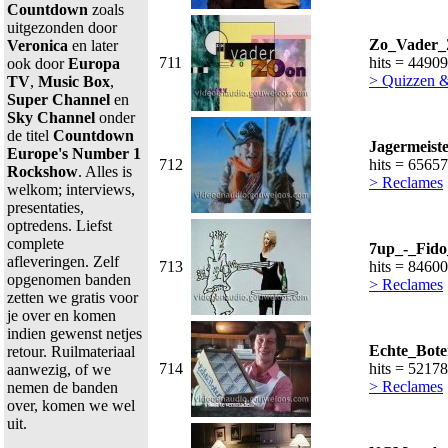
Countdown
zoals
uitgezonden door
Zo_Vader_
Veronica
en later
711
hits = 44909
ook door
Europa
> Quizzen 
TV
,
Music Box
,
Super Channel
en
Sky Channel
onder
de titel
Countdown
Jagermeist
Europe's Number 1
712
hits = 65657
Rockshow
. Alles is
> Reclames
welkom; interviews,
presentaties,
optredens. Liefst
complete
7up_-_Fido
afleveringen. Zelf
713
hits = 84600
opgenomen banden
> Reclames
zetten we gratis voor
je over en komen
indien gewenst netjes
Echte_Bote
retour. Ruilmateriaal
714
hits = 52178
aanwezig, of we
> Reclames
nemen de banden
over, komen we wel
uit.