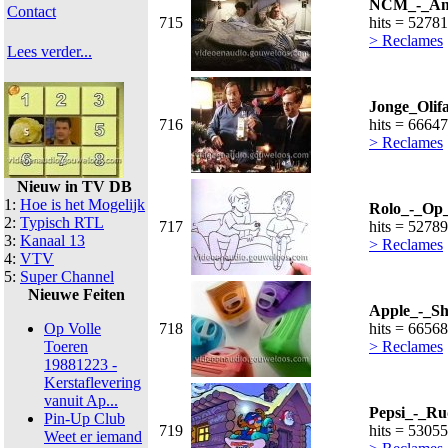
NCM_-_And
Contact
715
hits = 52781
> Reclames
Lees verder...
Jonge_Olif
716
hits = 66647
> Reclames
Nieuw in TV DB
1:
Hoe is het Mogelijk
Rolo_-_Op_
2:
Typisch RTL
717
hits = 52789
3:
Kanaal 13
> Reclames
4:
VTV
5:
Super Channel
Nieuwe Feiten
Apple_-_Sh
Op Volle
718
hits = 66568
Toeren
> Reclames
19881223 -
Kerstaflevering
vanuit Ap...
Pepsi_-_Ru
Pin-Up Club
719
hits = 53055
Weet er iemand