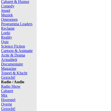
Cabaret & Humor
Comedy
Jeugd
Muziek
Omroepen
Programma Leaders
Reclame
Loeki
Reality
Quiz
Science Fiction
Cartoon & Animatie
Actie & Drama
Actualiteit
Documentaire
Magazine
Toneel & Klucht
Gezocht!
Radio / Audio
Radio Show
Cabaret
Mix
Hoorspel
Overig
Gezocht!