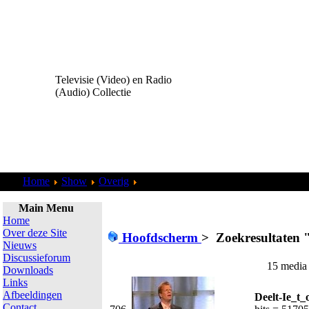
Televisie (Video) en Radio
(Audio) Collectie
Home
Show
Overig
Zoekresultaten "
admin
"
Main Menu
Home
Over deze Site
Hoofdscherm
>
Zoekresultaten 
Nieuws
Discussieforum
15 media 
Downloads
Links
Afbeeldingen
Deelt-Ie_t_
Contact