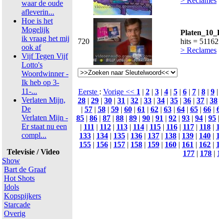
> Reclames
waar de oude
afleverin...
Hoe is het
Mogelijk
Platen_10_
ik vraag het mij
720
hits = 51162
ook af
> Reclames
Vijf Tegen Vijf
Lotto's
Woordwinner -
Ik heb op 3-
11-...
Eerste
:
Vorige <<
1
|
2
|
3
|
4
|
5
|
6
|
7
|
8
|
9
Verlaten Mijn,
28
|
29
|
30
|
31
|
32
|
33
|
34
|
35
|
36
|
37
|
38
De
|
57
|
58
|
59
|
60
|
61
|
62
|
63
|
64
|
65
|
66
|
Verlaten Mijn -
85
|
86
|
87
|
88
|
89
|
90
|
91
|
92
|
93
|
94
|
95
Er staat nu een
|
111
|
112
|
113
|
114
|
115
|
116
|
117
|
118
|
compl...
133
|
134
|
135
|
136
|
137
|
138
|
139
|
140
|
155
|
156
|
157
|
158
|
159
|
160
|
161
|
162
|
Televisie / Video
177
|
178
|
Show
Bart de Graaf
Hot Shots
Idols
Kopspijkers
Starcade
Overig