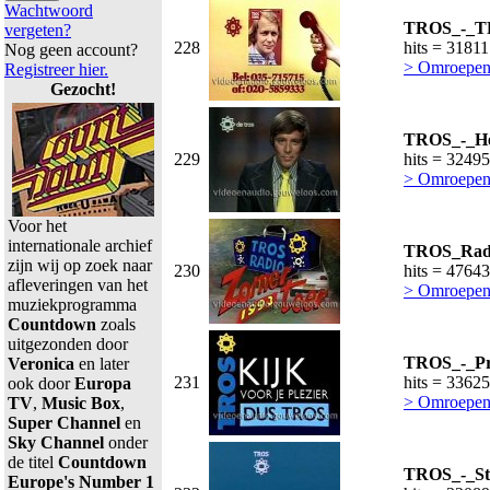
Wachtwoord
TROS_-_TR
vergeten?
228
hits = 31811
Nog geen account?
> Omroepen
Registreer hier.
Gezocht!
TROS_-_Hei
229
hits = 32495
> Omroepen
Voor het
internationale archief
TROS_Radi
zijn wij op zoek naar
230
hits = 47643
afleveringen van het
> Omroepen
muziekprogramma
Countdown
zoals
uitgezonden door
TROS_-_Pr
Veronica
en later
231
hits = 33625
ook door
Europa
> Omroepen
TV
,
Music Box
,
Super Channel
en
Sky Channel
onder
de titel
Countdown
TROS_-_Str
Europe's Number 1