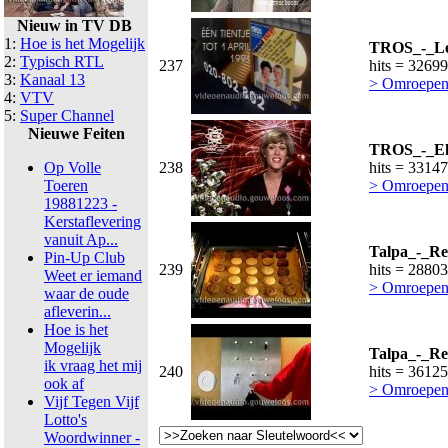
Nieuw in TV DB
1:
Hoe is het Mogelijk
TROS_-_Led
2:
Typisch RTL
237
hits = 32699
3:
Kanaal 13
> Omroepen
4:
VTV
5:
Super Channel
Nieuwe Feiten
TROS_-_Ell
Op Volle
238
hits = 33147
Toeren
> Omroepen
19881223 -
Kerstaflevering
vanuit Ap...
Talpa_-_Re
Pin-Up Club
239
hits = 28803
Weet er iemand
> Omroepen 
waar de oude
afleverin...
Hoe is het
Mogelijk
Talpa_-_Re
ik vraag het mij
240
hits = 36125
ook af
> Omroepen 
Vijf Tegen Vijf
Lotto's
Woordwinner -