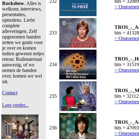
232
hits = 32089
Rockshow
. Alles is
> Omroepen
welkom; interviews,
presentaties,
optredens. Liefst
complete
TROS_-_An
afleveringen. Zelf
233
hits = 41328
opgenomen banden
> Omroepen
zetten we gratis voor
je over en komen
indien gewenst netjes
TROS_-_He
retour. Ruilmateriaal
234
hits = 31519
aanwezig, of we
> Omroepen
nemen de banden
over, komen we wel
uit.
TROS_-_Ma
Contact
235
hits = 32112
> Omroepen
Lees verder...
TROS_-_An
236
hits = 47093
> Omroepen