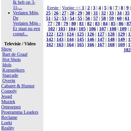
Ik heb op 3-
11-...
Eerste
:
Vorige <<
1
|
2
|
3
|
4
|
5
|
6
|
7
|
8
|
9
Verlaten Mijn,
25
|
26
|
27
|
28
|
29
|
30
|
31
|
32
|
33
|
34
|
35
De
51
|
52
|
53
|
54
|
55
|
56
|
57
|
58
|
59
|
60
|
61
Verlaten Mijn -
77
|
78
|
79
|
80
|
81
|
82
|
83
|
84
|
85
|
86
|
8
Er staat nu een
102
|
103
|
104
|
105
|
106
|
107
|
108
|
109
|
compl...
122
|
123
|
124
|
125
|
126
|
127
|
128
|
129
|
1
142
|
143
|
144
|
145
|
146
|
147
|
148
|
149
|
1
Televisie / Video
162
|
163
|
164
|
165
|
166
|
167
|
168
|
169
|
1
Show
182
Bart de Graaf
Hot Shots
Idols
Kopspijkers
Starcade
Overig
Cabaret & Humor
Comedy
Jeugd
Muziek
Omroepen
Programma Leaders
Reclame
Loeki
Reality