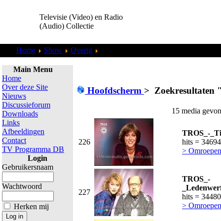
Televisie (Video) en Radio
(Audio) Collectie
Home
Show
Overig
Zoekresultaten "
admin
"
Main Menu
Home
Over deze Site
Hoofdscherm
>
Zoekresultaten 
Nieuws
Discussieforum
15 media gevon
Downloads
Links
Afbeeldingen
TROS_-_Ti
Contact
226
hits = 34694
TV Programma DB
> Omroepen
Login
Gebruikersnaam
TROS_-
Wachtwoord
_Ledenwerf
227
hits = 34480
> Omroepen
Herken mij