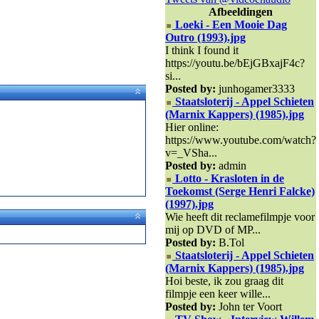
Afbeeldingen
Loeki - Een Mooie Dag
Outro (1993).jpg
I think I found it
https://youtu.be/bEjGBxajF4c?
si...
Posted by:
junhogamer3333
Staatsloterij - Appel Schieten
(Marnix Kappers) (1985).jpg
Hier online:
https://www.youtube.com/watch?
v=_VSha...
Posted by:
admin
Lotto - Krasloten in de
Toekomst (Serge Henri Falcke)
(1997).jpg
Wie heeft dit reclamefilmpje voor
mij op DVD of MP...
Posted by:
B.Tol
Staatsloterij - Appel Schieten
(Marnix Kappers) (1985).jpg
Hoi beste, ik zou graag dit
filmpje een keer wille...
Posted by:
John ter Voort