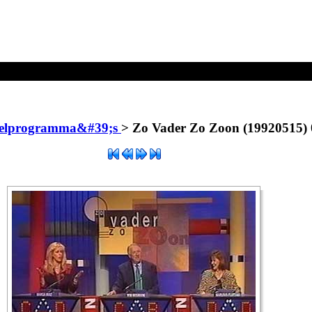
o Vader Zo Zoon (19920515) 02.jpg
pelprogramma&#39;s
>
Zo Vader Zo Zoon (19920515) 