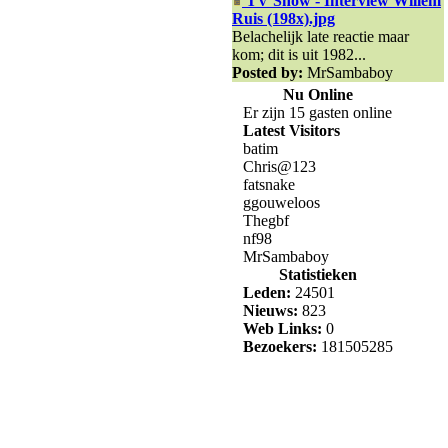
TV Show - Interview Willem
Ruis (198x).jpg
Belachelijk late reactie maar
kom; dit is uit 1982...
Posted by:
MrSambaboy
Nu Online
Er zijn 15 gasten online
Latest Visitors
batim
Chris@123
fatsnake
ggouweloos
Thegbf
nf98
MrSambaboy
Statistieken
Leden:
24501
Nieuws:
823
Web Links:
0
Bezoekers:
181505285