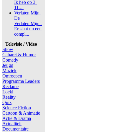
Ik heb op 3-
11-...
Verlaten Mijn,
De
Verlaten Mijn -
Er staat nu een
compl...
Televisie / Video
Show
Cabaret & Humor
Comedy
Jeugd
Muziek
Omroepen
Programma Leaders
Reclame
Loeki
Reality
Quiz
Science Fiction
Cartoon & Animatie
Actie & Drama
Actualiteit
Documentaire