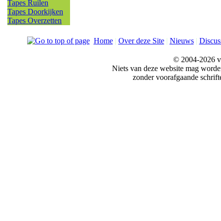
Tapes Ruilen
Tapes Doorkijken
Tapes Overzetten
Home
|
Over deze Site
|
Nieuws
|
Discus
© 2004-2026 v
Niets van deze website mag word
zonder voorafgaande schrift