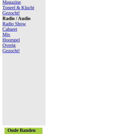
Magazine
Toneel & Klucht
Gezocht!
Radio / Audio
Radio Show
Cabaret
Mix
Hoorspel
Overig
Gezocht!
Oude Banden