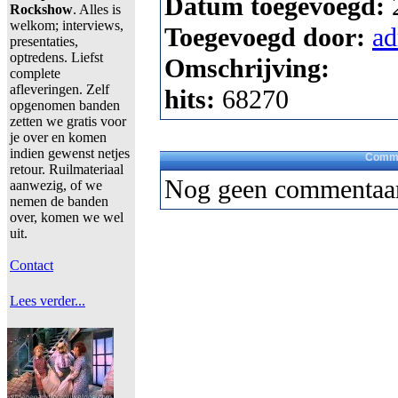
Datum toegevoegd:
Rockshow
. Alles is
welkom; interviews,
Toegevoegd door:
a
presentaties,
optredens. Liefst
Omschrijving:
complete
afleveringen. Zelf
hits:
68270
opgenomen banden
zetten we gratis voor
je over en komen
indien gewenst netjes
Comme
retour. Ruilmateriaal
Nog geen commentaar
aanwezig, of we
nemen de banden
over, komen we wel
uit.
Contact
Lees verder...