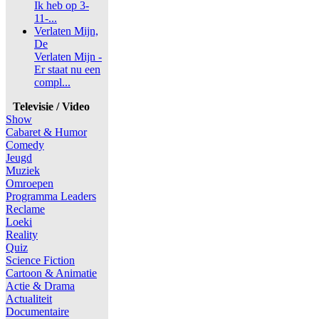
Ik heb op 3-
11-...
Verlaten Mijn,
De
Verlaten Mijn -
Er staat nu een
compl...
Televisie / Video
Show
Cabaret & Humor
Comedy
Jeugd
Muziek
Omroepen
Programma Leaders
Reclame
Loeki
Reality
Quiz
Science Fiction
Cartoon & Animatie
Actie & Drama
Actualiteit
Documentaire