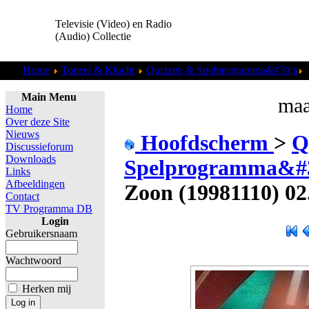
Televisie (Video) en Radio
(Audio) Collectie
Home
Toneel & Klucht
Quizzen & Spelprogramma&#39;s
Z
Main Menu
maa
Home
Over deze Site
Nieuws
Hoofdscherm
>
Q
Discussieforum
Downloads
Spelprogramma&#
Links
Afbeeldingen
Zoon (19981110) 02
Contact
TV Programma DB
Login
Gebruikersnaam
Wachtwoord
Herken mij