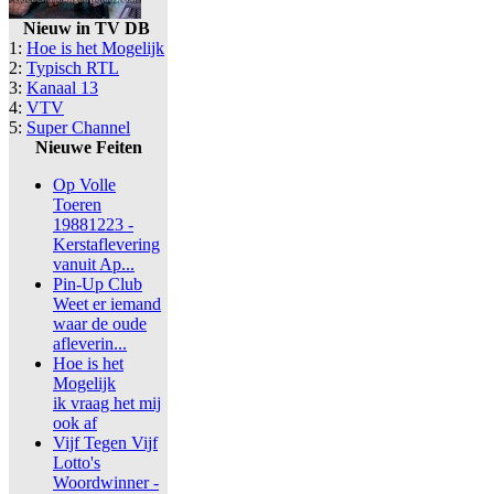
Nieuw in TV DB
1:
Hoe is het Mogelijk
2:
Typisch RTL
3:
Kanaal 13
4:
VTV
5:
Super Channel
Nieuwe Feiten
Op Volle
Toeren
19881223 -
Kerstaflevering
vanuit Ap...
Pin-Up Club
Weet er iemand
waar de oude
afleverin...
Hoe is het
Mogelijk
ik vraag het mij
ook af
Vijf Tegen Vijf
Lotto's
Woordwinner -