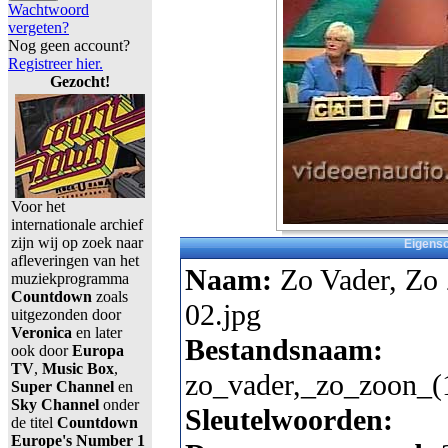
Wachtwoord
vergeten?
Nog geen account?
Registreer hier.
Gezocht!
Voor het
internationale archief
zijn wij op zoek naar
Eigens
afleveringen van het
Naam:
Zo Vader, Zo
muziekprogramma
Countdown
zoals
02.jpg
uitgezonden door
Veronica
en later
Bestandsnaam:
ook door
Europa
TV
,
Music Box
,
zo_vader,_zo_zoon_(
Super Channel
en
Sky Channel
onder
Sleutelwoorden:
de titel
Countdown
Europe's Number 1