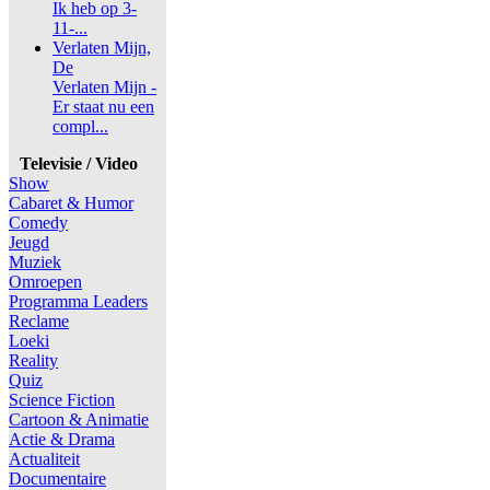
Ik heb op 3-
11-...
Verlaten Mijn,
De
Verlaten Mijn -
Er staat nu een
compl...
Televisie / Video
Show
Cabaret & Humor
Comedy
Jeugd
Muziek
Omroepen
Programma Leaders
Reclame
Loeki
Reality
Quiz
Science Fiction
Cartoon & Animatie
Actie & Drama
Actualiteit
Documentaire