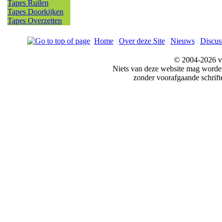
Tapes Ruilen
Tapes Doorkijken
Tapes Overzetten
Home
|
Over deze Site
|
Nieuws
|
Discus
© 2004-2026 v
Niets van deze website mag word
zonder voorafgaande schrift