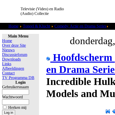
Televisie (Video) en Radio
(Audio) Collectie
Home
Toneel & Klucht
Comedy, Actie en Drama Series
The
Main Menu
donderdag,
Home
Over deze Site
Nieuws
Hoofdscherm
Discussieforum
Downloads
Links
en Drama Seri
Afbeeldingen
Contact
TV Programma DB
Incredible Hulk
Login
Gebruikersnaam
Models and Mu
Wachtwoord
Herken mij