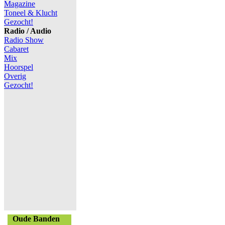
Magazine
Toneel & Klucht
Gezocht!
Radio / Audio
Radio Show
Cabaret
Mix
Hoorspel
Overig
Gezocht!
Oude Banden