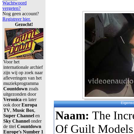
Wachtwoord
vergeten?
Nog geen account?
Registreer hier.
Gezocht!
Voor het
internationale archief
zijn wij op zoek naar
afleveringen van het
muziekprogramma
Countdown
zoals
uitgezonden door
Veronica
en later
Eigens
ook door
Europa
TV
,
Music Box
,
Naam:
The Incr
Super Channel
en
Sky Channel
onder
Of Guilt Models
de titel
Countdown
Europe's Number 1