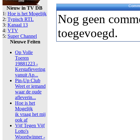
Comme
Nieuw in TV DB
1:
Hoe is het Mogelijk
Nog geen comme
2:
Typisch RTL
3:
Kanaal 13
toegevoegd.
4:
VTV
5:
Super Channel
Nieuwe Feiten
Op Volle
Toeren
19881223 -
Kerstaflevering
vanuit Ap...
Pin-Up Club
Weet er iemand
waar de oude
afleverin...
Hoe is het
Mogelijk
ik vraag het mij
ook af
Vijf Tegen Vijf
Lotto's
Woordwinner -