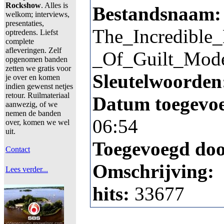
Rockshow
. Alles is
Bestandsnaam:
welkom; interviews,
presentaties,
The_Incredible
optredens. Liefst
complete
afleveringen. Zelf
_Of_Guilt_Mode
opgenomen banden
zetten we gratis voor
Sleutelwoorden
je over en komen
indien gewenst netjes
retour. Ruilmateriaal
Datum toegevo
aanwezig, of we
nemen de banden
06:54
over, komen we wel
uit.
Toegevoegd do
Contact
Omschrijving:
Lees verder...
hits:
33677