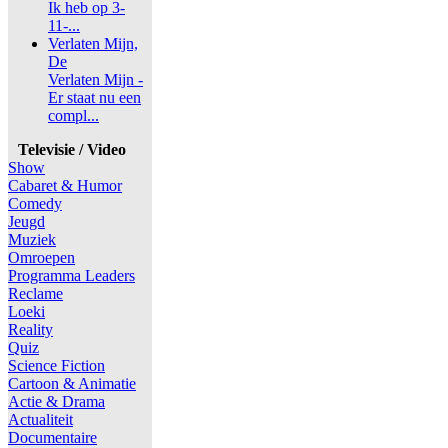
Ik heb op 3-
11-...
Verlaten Mijn,
De
Verlaten Mijn -
Er staat nu een
compl...
Televisie / Video
Show
Cabaret & Humor
Comedy
Jeugd
Muziek
Omroepen
Programma Leaders
Reclame
Loeki
Reality
Quiz
Science Fiction
Cartoon & Animatie
Actie & Drama
Actualiteit
Documentaire