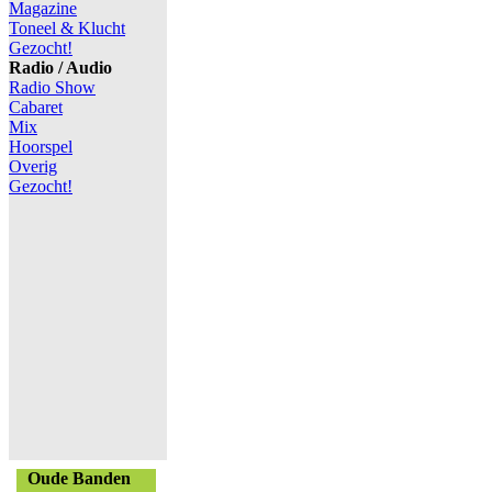
Magazine
Toneel & Klucht
Gezocht!
Radio / Audio
Radio Show
Cabaret
Mix
Hoorspel
Overig
Gezocht!
Oude Banden