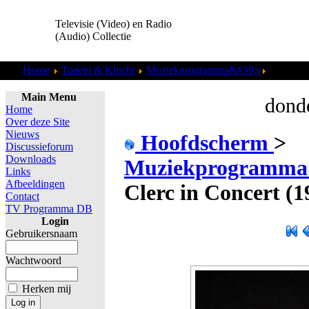
Televisie (Video) en Radio
(Audio) Collectie
Home
Toneel & Klucht
Muziekprogramma&#39;s
Julien Cl
Main Menu
donde
Home
Over deze Site
Nieuws
Hoofdscherm
>
Discussieforum
Downloads
Muziekprogramma
Links
Afbeeldingen
Clerc in Concert (1
Contact
TV Programma DB
Login
Gebruikersnaam
Wachtwoord
Herken mij