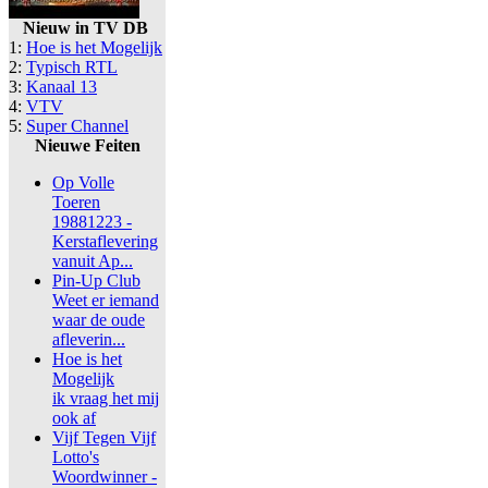
Nieuw in TV DB
1:
Hoe is het Mogelijk
2:
Typisch RTL
3:
Kanaal 13
4:
VTV
5:
Super Channel
Nieuwe Feiten
Op Volle
Toeren
19881223 -
Kerstaflevering
vanuit Ap...
Pin-Up Club
Weet er iemand
waar de oude
afleverin...
Hoe is het
Mogelijk
ik vraag het mij
ook af
Vijf Tegen Vijf
Lotto's
Woordwinner -