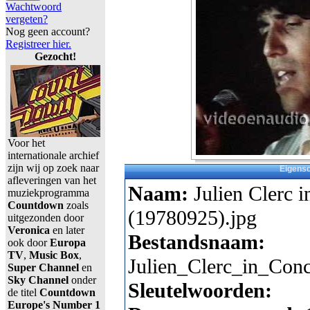
Wachtwoord
vergeten?
Nog geen account?
Registreer hier.
Gezocht!
Voor het
internationale archief
zijn wij op zoek naar
Eigens
afleveringen van het
Naam:
Julien Clerc i
muziekprogramma
Countdown
zoals
(19780925).jpg
uitgezonden door
Veronica
en later
Bestandsnaam:
ook door
Europa
TV
,
Music Box
,
Julien_Clerc_in_Conc
Super Channel
en
Sky Channel
onder
Sleutelwoorden:
de titel
Countdown
Europe's Number 1