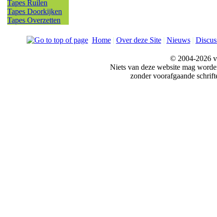
Tapes Ruilen
Tapes Doorkijken
Tapes Overzetten
Home
|
Over deze Site
|
Nieuws
|
Discus
© 2004-2026 v
Niets van deze website mag word
zonder voorafgaande schrift