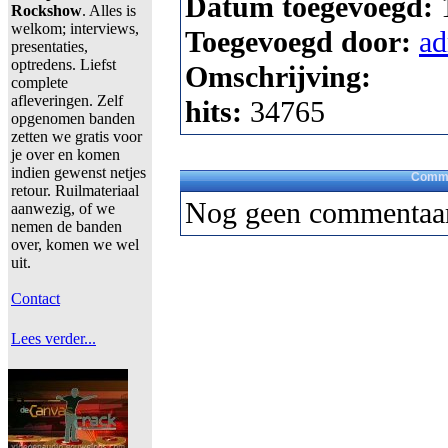
Datum toegevoegd:
Rockshow
. Alles is
welkom; interviews,
Toegevoegd door:
a
presentaties,
optredens. Liefst
Omschrijving:
complete
afleveringen. Zelf
hits:
34765
opgenomen banden
zetten we gratis voor
je over en komen
indien gewenst netjes
Comme
retour. Ruilmateriaal
Nog geen commentaar
aanwezig, of we
nemen de banden
over, komen we wel
uit.
Contact
Lees verder...