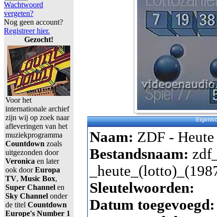
Wachtwoord
vergeten?
Nog geen account?
Registreer hier.
Gezocht!
Voor het
internationale archief
zijn wij op zoek naar
Eigens
afleveringen van het
Naam:
ZDF - Heute 
muziekprogramma
Countdown
zoals
Bestandsnaam:
zdf
uitgezonden door
Veronica
en later
_heute_(lotto)_(198
ook door
Europa
TV
,
Music Box
,
Sleutelwoorden:
Super Channel
en
Sky Channel
onder
Datum toegevoegd
de titel
Countdown
Europe's Number 1