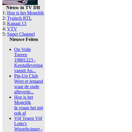
Nieuw in TV DB
1:
Hoe is het Mogelijk
2:
Typisch RTL
3:
Kanaal 13
4:
VTV
5:
Super Channel
Nieuwe Feiten
Op Volle
Toeren
19881223 -
Kerstaflevering
vanuit Ap...
Pin-Up Club
Weet er iemand
waar de oude
afleverin...
Hoe is het
Mogelijk
ik vraag het mij
ook af
Vijf Tegen Vijf
Lotto's
Woordwinner -