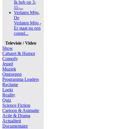
Ik heb op 3-
11-...
Verlaten Mijn,
De
Verlaten Mijn -
Er staat nu een
compl...
Televisie / Video
Show
Cabaret & Humor
Comedy
Jeugd
Muziek
Omroepen
Programma Leaders
Reclame
Loeki
Reality
Quiz
Science Fiction
Cartoon & Animatie
Actie & Drama
Actualiteit
Documentaire