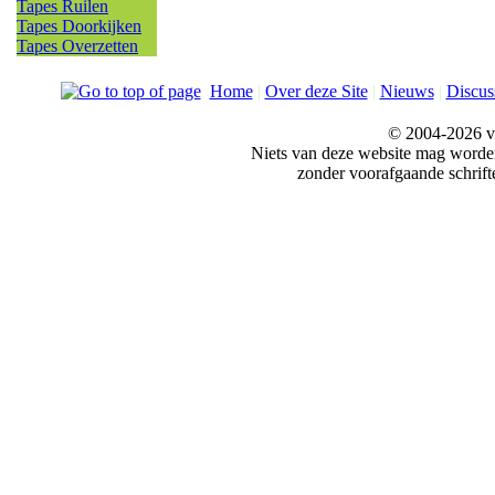
Tapes Ruilen
Tapes Doorkijken
Tapes Overzetten
Home
|
Over deze Site
|
Nieuws
|
Discus
© 2004-2026 v
Niets van deze website mag word
zonder voorafgaande schrift