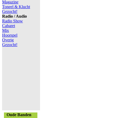
Magazine
Toneel & Klucht
Gezocht!
Radio / Audio
Radio Show
Cabaret
Mix
Hoorspel
Overig
Gezocht!
Oude Banden