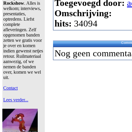
Toegevoegd door:
a
Rockshow
. Alles is
welkom; interviews,
Omschrijving:
presentaties,
optredens. Liefst
hits:
34094
complete
afleveringen. Zelf
opgenomen banden
zetten we gratis voor
Comme
je over en komen
indien gewenst netjes
Nog geen commentaa
retour. Ruilmateriaal
aanwezig, of we
nemen de banden
over, komen we wel
uit.
Contact
Lees verder...