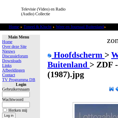
Televisie (Video) en Radio
(Audio) Collectie
Home
Toneel & Klucht
Weer en Journaal Buitenland
ZDF - 
Main Menu
zon
Home
Over deze Site
Nieuws
Hoofdscherm
>
W
Discussieforum
Downloads
Buitenland
>
ZDF -
Links
Afbeeldingen
(1987).jpg
Contact
TV Programma DB
Login
Gebruikersnaam
Wachtwoord
Herken mij