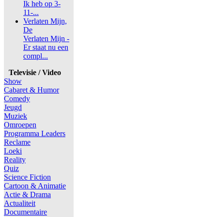
Ik heb op 3-
11-...
Verlaten Mijn,
De
Verlaten Mijn -
Er staat nu een
compl...
Televisie / Video
Show
Cabaret & Humor
Comedy
Jeugd
Muziek
Omroepen
Programma Leaders
Reclame
Loeki
Reality
Quiz
Science Fiction
Cartoon & Animatie
Actie & Drama
Actualiteit
Documentaire