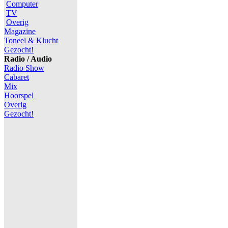
Computer
TV
Overig
Magazine
Toneel & Klucht
Gezocht!
Radio / Audio
Radio Show
Cabaret
Mix
Hoorspel
Overig
Gezocht!