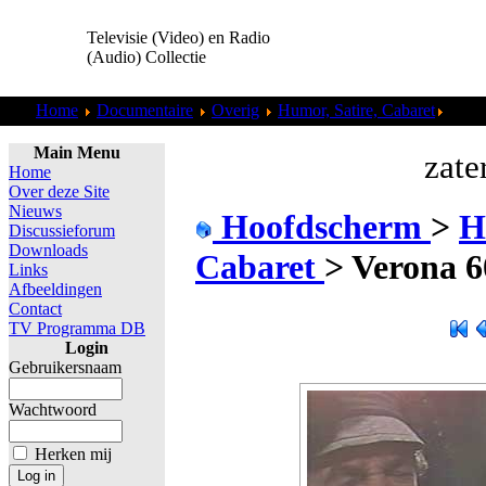
Televisie (Video) en Radio
(Audio) Collectie
Home
Documentaire
Overig
Humor, Satire, Cabaret
Veron
Main Menu
zate
Home
Over deze Site
Nieuws
Hoofdscherm
>
H
Discussieforum
Downloads
Cabaret
>
Verona 6
Links
Afbeeldingen
Contact
TV Programma DB
Login
Gebruikersnaam
Wachtwoord
Herken mij