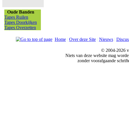
Oude Banden
Tapes Ruilen
Tapes Doorkijken
Tapes Overzetten
Home
|
Over deze Site
|
Nieuws
|
Discus
© 2004-2026 v
Niets van deze website mag word
zonder voorafgaande schrift