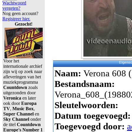
Wachtwoord
vergeten?
Nog geen account?
Registreer hier.
Gezocht!
Voor het
Eigens
internationale archief
Naam:
Verona 608 
zijn wij op zoek naar
afleveringen van het
Bestandsnaam:
muziekprogramma
Countdown
zoals
Verona_608_(19880
uitgezonden door
Veronica
en later
Sleutelwoorden:
ook door
Europa
TV
,
Music Box
,
Datum toegevoegd
Super Channel
en
Sky Channel
onder
Toegevoegd door:
a
de titel
Countdown
Europe's Number 1