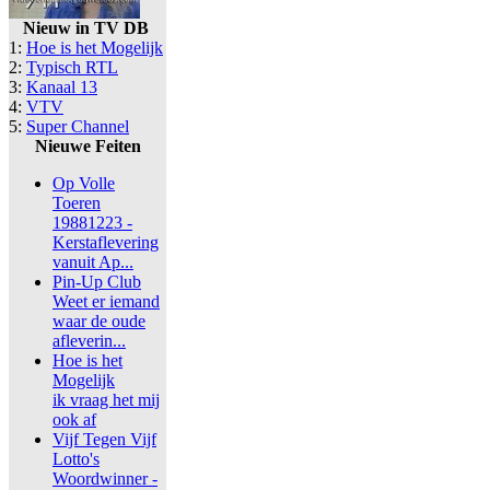
Nieuw in TV DB
1:
Hoe is het Mogelijk
2:
Typisch RTL
3:
Kanaal 13
4:
VTV
5:
Super Channel
Nieuwe Feiten
Op Volle
Toeren
19881223 -
Kerstaflevering
vanuit Ap...
Pin-Up Club
Weet er iemand
waar de oude
afleverin...
Hoe is het
Mogelijk
ik vraag het mij
ook af
Vijf Tegen Vijf
Lotto's
Woordwinner -