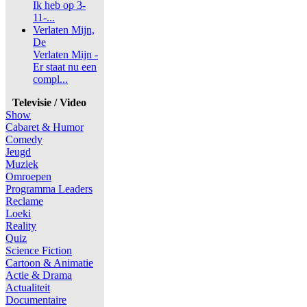
Ik heb op 3-
11-...
Verlaten Mijn,
De
Verlaten Mijn -
Er staat nu een
compl...
Televisie / Video
Show
Cabaret & Humor
Comedy
Jeugd
Muziek
Omroepen
Programma Leaders
Reclame
Loeki
Reality
Quiz
Science Fiction
Cartoon & Animatie
Actie & Drama
Actualiteit
Documentaire