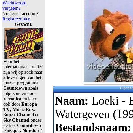
Wachtwoord
vergeten?
Nog geen account?
Registreer hier.
Gezocht!
Voor het
internationale archief
zijn wij op zoek naar
afleveringen van het
muziekprogramma
Countdown
zoals
Eigens
uitgezonden door
Naam:
Loeki - 
Veronica
en later
ook door
Europa
TV
,
Music Box
,
Watergeven (199
Super Channel
en
Sky Channel
onder
Bestandsnaam
de titel
Countdown
Europe's Number 1