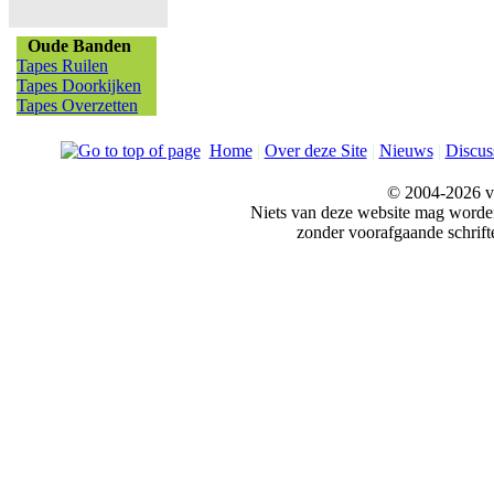
Oude Banden
Tapes Ruilen
Tapes Doorkijken
Tapes Overzetten
Home
|
Over deze Site
|
Nieuws
|
Discus
© 2004-2026 v
Niets van deze website mag word
zonder voorafgaande schrift