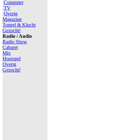
Computer
TV
Overig
Magazine
Toneel & Klucht
Gezocht!
Radio / Audio
Radio Show
Cabaret
Mix
Hoorspel
Overig
Gezocht!