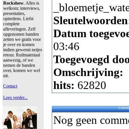
Rockshow
. Alles is
_bloemetje_wate
welkom; interviews,
presentaties,
Sleutelwoorden
optredens. Liefst
complete
afleveringen. Zelf
Datum toegevo
opgenomen banden
zetten we gratis voor
03:46
je over en komen
indien gewenst netjes
retour. Ruilmateriaal
Toegevoegd do
aanwezig, of we
nemen de banden
Omschrijving:
over, komen we wel
uit.
hits:
62820
Contact
Lees verder...
Comme
Nog geen comme