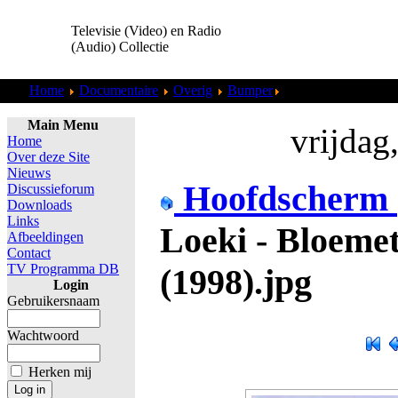
Televisie (Video) en Radio
(Audio) Collectie
Home
Documentaire
Overig
Bumper
Loeki - Bloemetje W
Main Menu
vrijdag
Home
Over deze Site
Nieuws
Hoofdscherm
Discussieforum
Downloads
Links
Loeki - Bloeme
Afbeeldingen
Contact
TV Programma DB
(1998).jpg
Login
Gebruikersnaam
Wachtwoord
Herken mij