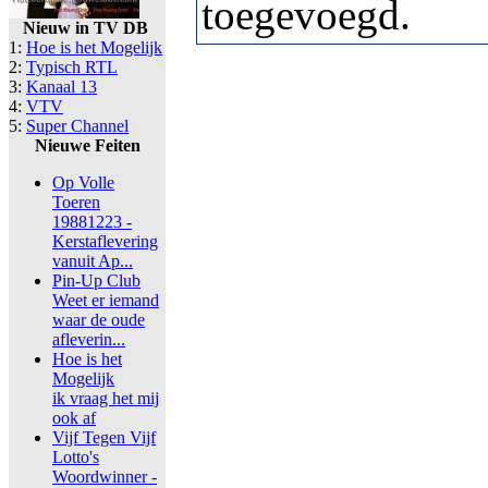
toegevoegd.
Nieuw in TV DB
1:
Hoe is het Mogelijk
2:
Typisch RTL
3:
Kanaal 13
4:
VTV
5:
Super Channel
Nieuwe Feiten
Op Volle
Toeren
19881223 -
Kerstaflevering
vanuit Ap...
Pin-Up Club
Weet er iemand
waar de oude
afleverin...
Hoe is het
Mogelijk
ik vraag het mij
ook af
Vijf Tegen Vijf
Lotto's
Woordwinner -