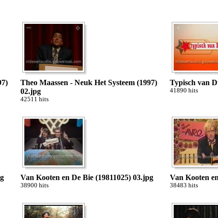
97)
Theo Maassen - Neuk Het Systeem (1997)
Typisch van D
02.jpg
41890 hits
42511 hits
pg
Van Kooten en De Bie (19811025) 03.jpg
Van Kooten en
38900 hits
38483 hits