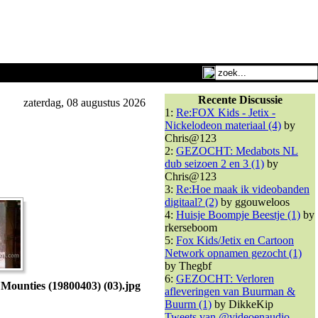
Recente Discussie
zaterdag, 08 augustus 2026
1:
Re:FOX Kids - Jetix -
Nickelodeon materiaal (4)
by
Chris@123
2:
GEZOCHT: Medabots NL
dub seizoen 2 en 3 (1)
by
Chris@123
3:
Re:Hoe maak ik videobanden
digitaal? (2)
by ggouweloos
4:
Huisje Boompje Beestje (1)
by
rkerseboom
5:
Fox Kids/Jetix en Cartoon
Network opnamen gezocht (1)
by Thegbf
6:
GEZOCHT: Verloren
 Mounties (19800403) (03).jpg
afleveringen van Buurman &
Buurm (1)
by DikkeKip
Tweets van @videoenaudio