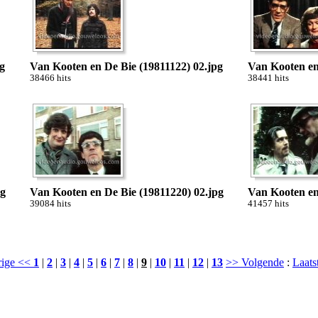
g
Van Kooten en De Bie (19811122) 02.jpg
Van Kooten en
38466 hits
38441 hits
pg
Van Kooten en De Bie (19811220) 02.jpg
Van Kooten en
39084 hits
41457 hits
rige <<
1
|
2
|
3
|
4
|
5
|
6
|
7
|
8
|
9
|
10
|
11
|
12
|
13
>> Volgende
:
Laats