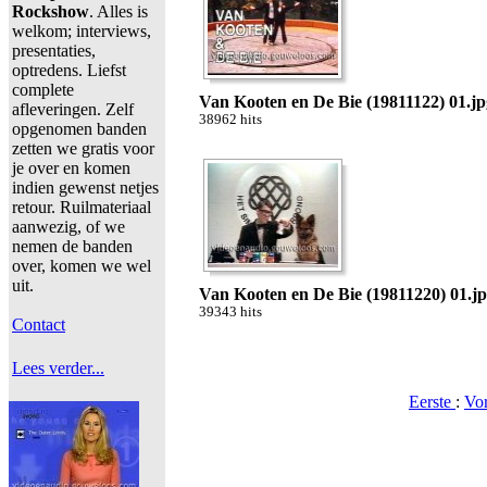
Rockshow
. Alles is
welkom; interviews,
presentaties,
optredens. Liefst
complete
Van Kooten en De Bie (19811122) 01.jp
afleveringen. Zelf
38962 hits
opgenomen banden
zetten we gratis voor
je over en komen
indien gewenst netjes
retour. Ruilmateriaal
aanwezig, of we
nemen de banden
over, komen we wel
uit.
Van Kooten en De Bie (19811220) 01.j
39343 hits
Contact
Lees verder...
Eerste
:
Vo