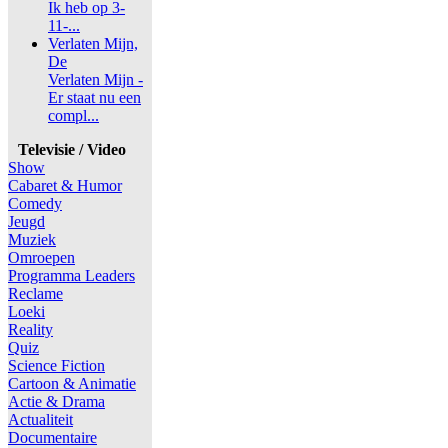
Ik heb op 3-
11-...
Verlaten Mijn,
De
Verlaten Mijn -
Er staat nu een
compl...
Televisie / Video
Show
Cabaret & Humor
Comedy
Jeugd
Muziek
Omroepen
Programma Leaders
Reclame
Loeki
Reality
Quiz
Science Fiction
Cartoon & Animatie
Actie & Drama
Actualiteit
Documentaire