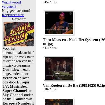
Wachtwoord
64522 hits
vergeten?
Nog geen account?
Registreer hier.
Gezocht!
Theo Maassen - Neuk Het Systeem (19
01.jpg
44187 hits
Voor het
internationale archief
zijn wij op zoek naar
afleveringen van het
muziekprogramma
Countdown
zoals
uitgezonden door
Veronica
en later
ook door
Europa
Van Kooten en De Bie (19811025) 02.j
TV
,
Music Box
,
39892 hits
Super Channel
en
Sky Channel
onder
de titel
Countdown
Europe's Number 1