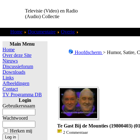
Televisie (Video) en Radio
(Audio) Collectie
Home
Documentaire
Overig
Humor, Satire, Cabaret
Main Menu
Home
Hoofdscherm
> Humor, Satire, C
Over deze Site
Nieuws
Discussieforum
Downloads
Links
Afbeeldingen
Contact
TV Programma DB
Login
Gebruikersnaam
Wachtwoord
Te Gast Bij de Mounties (19800403) (01
Herken mij
2 Commentaar