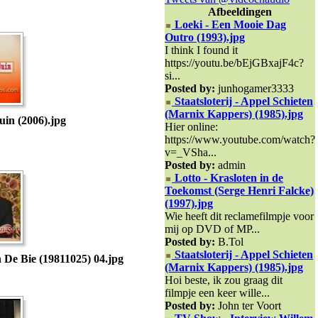
Afbeeldingen
Loeki - Een Mooie Dag
Outro (1993).jpg
I think I found it
https://youtu.be/bEjGBxajF4c?
si...
Posted by:
junhogamer3333
Staatsloterij - Appel Schieten
(Marnix Kappers) (1985).jpg
uin (2006).jpg
Hier online:
https://www.youtube.com/watch?
v=_VSha...
Posted by:
admin
Lotto - Krasloten in de
Toekomst (Serge Henri Falcke)
(1997).jpg
Wie heeft dit reclamefilmpje voor
mij op DVD of MP...
Posted by:
B.Tol
Staatsloterij - Appel Schieten
 De Bie (19811025) 04.jpg
(Marnix Kappers) (1985).jpg
Hoi beste, ik zou graag dit
filmpje een keer wille...
Posted by:
John ter Voort