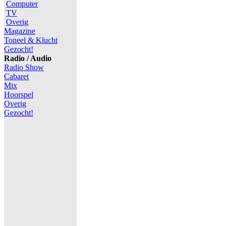
Computer
TV
Overig
Magazine
Toneel & Klucht
Gezocht!
Radio / Audio
Radio Show
Cabaret
Mix
Hoorspel
Overig
Gezocht!