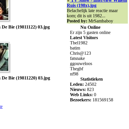
TV Show - Interview Willem
Ruis (198x).jpg
Belachelijk late reactie maar
kom; dit is uit 1982...
Posted by:
MrSambaboy
 De Bie (19811122) 03.jpg
Nu Online
Er zijn 5 gasten online
Latest Visitors
Tbel1982
batim
Chris@123
fatsnake
ggouweloos
Thegbf
nf98
 De Bie (19811220) 03.jpg
Statistieken
Leden:
24502
Nieuws:
823
Web Links:
0
Bezoekers:
181569158
te