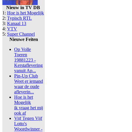
Nieuw in TV DB
1:
Hoe is het Mogelijk
2:
Typisch RTL
3:
Kanaal 13
4:
VTV
5:
Super Channel
Nieuwe Feiten
Op Volle
Toeren
19881223 -
Kerstaflevering
vanuit Ap...
Pin-Up Club
Weet er iemand
waar de oude
afleverin...
Hoe is het
Mogelijk
ik vraag het mij
ook af
Vijf Tegen Vijf
Lotto's
Woordwinner -